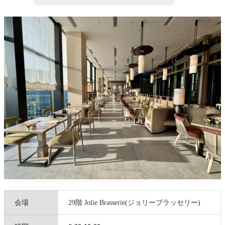
ゴールド会員特典
ダイヤモンド会員特典
お得に朝食無料のゴールド会員になる方法
まとめ：一品一品こだわりが詰まったビュッフェ+アラカ
ルト ぜひまた食べたい朝食です
【関連記事】国内ヒルトン系列ホテル 完全攻略ガ
イド
ホテル予約+口コミ
会場
29階 Jolie Brasserie(ジョリーブラッセリー)