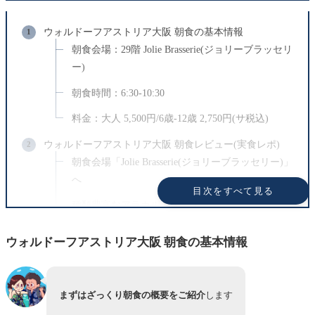
広告表示について
ウォルドーフアストリア大阪 朝食の基本情報
記事内にはアフィリエイトリンクを含む場合がありま
朝食会場：29階 Jolie Brasserie(ジョリーブラッセリ
す。
ー)
商品やサービスは実体験や信頼できる情報をもとに掲
朝食時間：6:30-10:30
載しています。
料金：大人 5,500円/6歳-12歳 2,750円(サ税込)
外部サイトで提供される情報については一切の責任を
負いかねます。
ウォルドーフアストリア大阪 朝食レビュー(実食レポ)
朝食会場「Jolie Brasserie(ジョリーブラッセリー)」
へ
目次をすべて見る
種類豊富なアラカルトメニュー
自由に選べるビュッフェエリア
ウォルドーフアストリア大阪 朝食の基本情報
実際に選んだ朝食メニュー
ウォルドーフアストリア大阪 朝食の感想
まずはざっくり朝食の概要をご紹介
します
朝食が無料で楽しめる方法