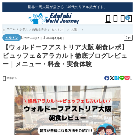
世界一周夫婦が届ける「40代のリアル旅ガイド」




0
ホーム
ホテル
高級ホテル
ヒルトン
大阪



ヒルトン

PR
2025年6月1日
2026年1月4日
【ウォルドーフアストリア大阪 朝食レポ】
ビュッフェ＆アラカルト徹底ブログレビュ
ー｜メニュー・料金・実食体験


保存する