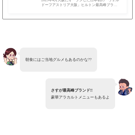
2025年4月大阪にオープンした日本初の「ウォル
め
ドーフアストリア大阪」ヒルトン最高峰ブラン
ドホテルにさっそく宿泊してきました。
朝食にはご当地グルメもあるのかな??
さすが最高峰ブランド!!
豪華アラカルトメニューもあるよ