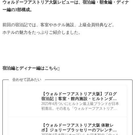
ウォルドーフアストリア大阪レビューは、宿泊編・朝食編・ディナ
ー編の3部構成。
前回の宿泊記では、客室やホテル施設、上級会員特典など。
ホテルの魅力をたっぷりご紹介しました。
宿泊編とディナー編はこちら

合わせて読みたい
【ウォルドーフアストリア大阪】ブログ
宿泊記｜客室・館内施設・ヒルトンダイ
ヤモンド会員特典・ラウンジ代替サービ
2025年4月ついにヒルトン最上級ブランドが日本
ス徹底レビュー
初進出。その名も「ウォルドーフアストリア大
阪」です。 こちらは、世界的デザイナー
【ウォルドーフアストリア大阪 体験レ
ポ】ジョリーブラッセリーのフレンチデ
ィナー｜メニュー・料金・予約方法まと