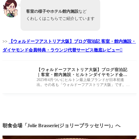
客室の様子やホテル館内施設
など
くわしくはこちらでご紹介しています
>>
【ウォルドーフアストリア大阪】ブログ宿泊記 客室・館内施設・
ダイヤモンド会員特典・ラウンジ代替サービス徹底レビュー
【ウォルドーフアストリア大阪】ブログ宿泊記
｜客室・館内施設・ヒルトンダイヤモンド会員
特典・ラウンジ代替サービス徹底レビュー
2025年4月ついにヒルトン最上級ブランドが日本初進
出。その名も「ウォルドーフアストリア大阪」です。
こちらは、世界的デザイナー
朝食会場「Jolie Brasserie(ジョリーブラッセリー)」へ