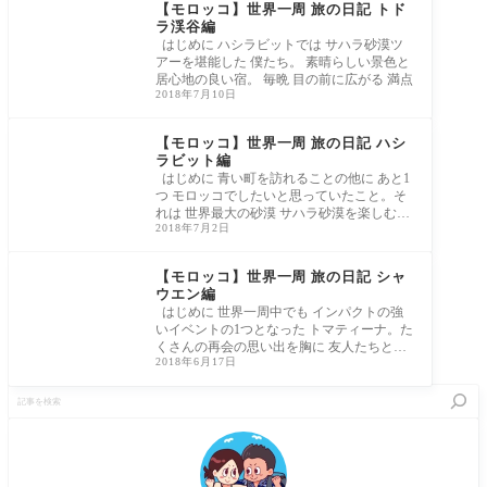
【モロッコ】世界一周 旅の日記 トド
ラ渓谷編
はじめに ハシラビットでは サハラ砂漠ツ
アーを堪能した 僕たち。 素晴らしい景色と
居心地の良い宿。 毎晩 目の前に広がる 満点
2018年7月10日
【モロッコ】世界一周 旅の日記 ハシ
ラビット編
はじめに 青い町を訪れることの他に あと1
つ モロッコでしたいと思っていたこと。そ
れは 世界最大の砂漠 サハラ砂漠を楽しむこ
2018年7月2日
と
【モロッコ】世界一周 旅の日記 シャ
ウエン編
はじめに 世界一周中でも インパクトの強
いイベントの1つとなった トマティーナ。た
くさんの再会の思い出を胸に 友人たちと別
2018年6月17日
れ
記
事
を
検
索