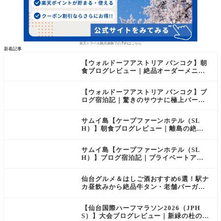
楽天トラベル観光体験での予約はこちら
新着記事
【ウォルドーフアストリア バンコク】朝
食ブログレビュー｜絶品オーダーメニュ
ー&豊富なビュッフェを2日間徹底レポ
【ウォルドーフアストリア バンコク】ブ
ログ宿泊記｜驚きのサウナに極上バー＆
ダイヤモンド特典まとめ
サムイ島【ケープファーンホテル（SL
H）】朝食ブログレビュー｜離島の絶景×
至福のセミビュッフェを徹底レポート
サムイ島【ケープファーンホテル（SL
H）】ブログ宿泊記｜プライベートアイ
ランド過ごす極上おこもりステイ！
仙台グルメ＆はしご酒おすすめ6選！駅ナ
カ昼飲みから絶品牛タン・老舗バーガー
まで実食レビュー
【仙台国際ハーフマラソン2026（JPH
S）】大会ブログレビュー｜新緑の杜の都