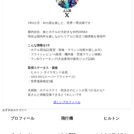
えだ旅
1年6カ月・40カ国を旅した、世界一周夫婦です
都内在住、旅とホテルが大好きな40代DINKS
現在は国内外を旅しながらリアルに役立つ旅情報を発信中
こんな情報をUP
・ホテル宿泊記(客室・朝食・ラウンジ比較や楽しみ方)
・フライトレビュー(座席・機内食・空港ラウンジ体験)
・ラン&ウォーキング(大会参加や旅先ジョグ記録)
取得ステータス・資格
・ヒルトン ダイヤモンド会員
・ANA SFC(スーパーフライヤーズ)
・世界遺産検定2級
夫婦旅・ホテルステイ・街歩きのヒントが見つかるかも!!
皆さんと情報交換できるとうれしいです
詳しいプロフィール
おすすめカテゴリー
プロフィール
飛行機
ヒルトン