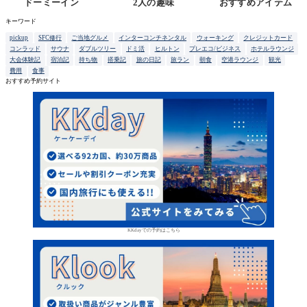
ドーミーイン
2人の趣味
おすすめアイテム
キーワード
pickup
SFC修行
ご当地グルメ
インターコンチネンタル
ウォーキング
クレジットカード
コンラッド
サウナ
ダブルツリー
ドミ活
ヒルトン
プレエコ/ビジネス
ホテルラウンジ
大会体験記
宿泊記
持ち物
搭乗記
旅の日記
旅ラン
朝食
空港ラウンジ
観光
費用
食事
おすすめ予約サイト
KKdayでの予約はこちら