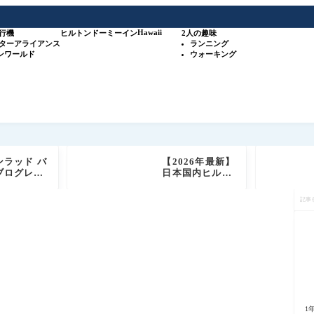
Hawaii
行機
ヒルトン
ドーミーイン
2人の趣味
スターアライアンス
ランニング
ワンワールド
ウォーキング
ンラッド バ
【2026年最新】
ブログレビ
日本国内ヒルト
 ヒルトン高
ン系列35施設＋
記
テルブラン
SLHホテル 攻略
事
ダイヤモンド
ガイド（比較表
を
ールド会員
＋オリジナルマ
検
もご紹介
ップ付き）
索
1