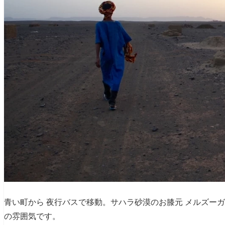
青い町から 夜行バスで移動。サハラ砂漠のお膝元 メルズー
の雰囲気です。