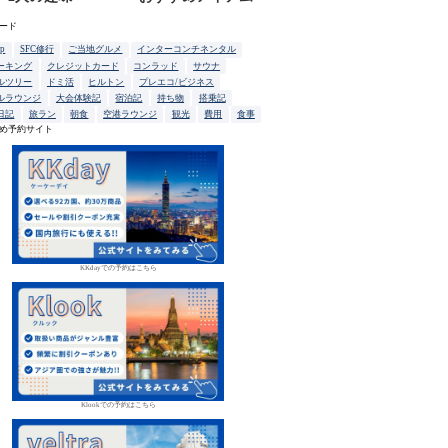
ード
up
SFC修行
ご当地グルメ
インターコンチネンタル
ーキング
クレジットカード
コンラッド
サウナ
ルツリー
ドミ活
ヒルトン
プレエコ/ビジネス
ルラウンジ
大会体験記
宿泊記
持ち物
搭乗記
日記
旅ラン
朝食
空港ラウンジ
観光
費用
食事
め予約サイト
KKdayでの予約はこちら
Klookでの予約はこちら