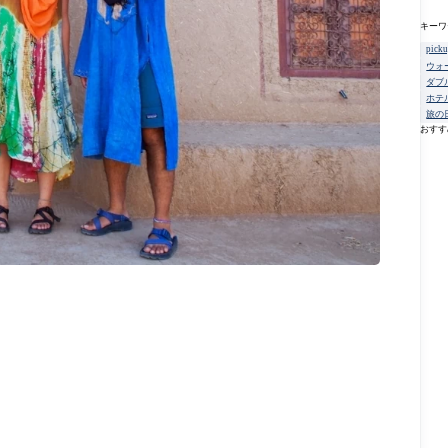
キーワ
pick
ウォ
ダブ
ホテ
旅の
おすす