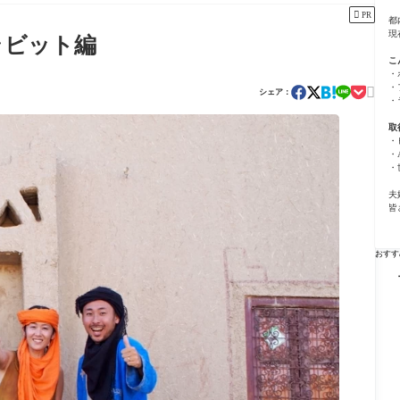

PR
都
現
ラビット編
こ
・
・

シェア：
・
取
・
・
・
夫
皆
おすす