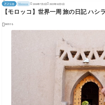


アフリカ
Morocco
2018年7月2日
2023年10月1日
【モロッコ】世界一周 旅の日記 ハシ

保存する