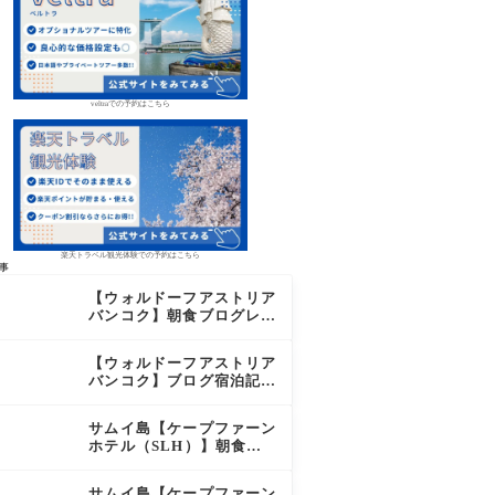
veltraでの予約はこちら
楽天トラベル観光体験での予約はこちら
事
【ウォルドーフアストリア
バンコク】朝食ブログレビ
ュー｜絶品オーダーメニュ
ー&豊富なビュッフェを2
【ウォルドーフアストリア
日間徹底レポ
バンコク】ブログ宿泊記｜
驚きのサウナに極上バー＆
ダイヤモンド特典まとめ
サムイ島【ケープファーン
ホテル（SLH）】朝食ブ
ログレビュー｜離島の絶景
×至福のセミビュッフェを
サムイ島【ケープファーン