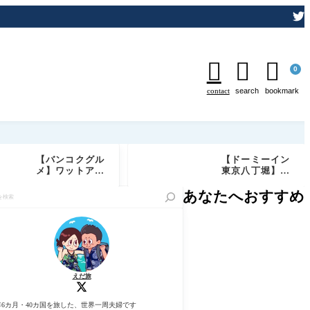



0
contact
search
bookmark
【バンコクグル
【ドーミーイン
メ】ワットアル
東京八丁堀】宿
ンが目の前の絶
泊記ブログ｜客
景レストラン
室・天然温泉・
あなたへおすすめ
「Chom Aru
サウナ・無料サ
n」実食レビュ
ービス徹底レビ
ー｜予約必須の
ュー
特等席でしあわ
せディナー
えだ旅
年6カ月・40カ国を旅した、世界一周夫婦です