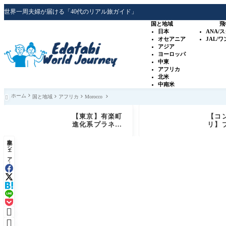
世界一周夫婦が届ける「40代のリアル旅ガイド」
国と地域
飛
日本
ANA/
オセアニア
JAL/
アジア
ヨーロッパ
中東
アフリカ
北米
中南米
ホーム
国と地域
アフリカ
Morocco

【東京】有楽町
【コ
進化系プラネタ
リ】
リウム「プラネ
ュー
記事をシェア：
タリアTOKY
級ホ
O」銀河シート
ド 
体験レビュー
+ゴ
特典

