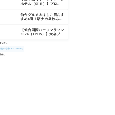
徹底レポート
ホテル（SLH）】ブログ
宿泊記｜プライベートアイ
ランド過ごす極上おこもり
仙台グルメ＆はしご酒おす
ステイ！
すめ6選！駅ナカ昼飲みか
ら絶品牛タン・老舗バーガ
ーまで実食レビュー
【仙台国際ハーフマラソン
2026（JPHS）】大会ブロ
グレビュー｜新緑の杜の都
を駆け抜ける！マイナスイ
はじめに
オン満載なご当地ハーフに
実際の様子(2015.09.02-05)
夫婦で参加してみた
最後に