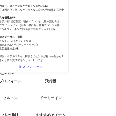
内在住、旅とホテルが大好きな40代DINKS
在は国内外を旅しながらリアルに役立つ旅情報を発信中
んな情報をUP
ホテル宿泊記(客室・朝食・ラウンジ比較や楽しみ方)
フライトレビュー(座席・機内食・空港ラウンジ体験)
ラン&ウォーキング(大会参加や旅先ジョグ記録)
得ステータス・資格
ヒルトン ダイヤモンド会員
ANA SFC(スーパーフライヤーズ)
世界遺産検定2級
婦旅・ホテルステイ・街歩きのヒントが見つかるかも!!
さんと情報交換できるとうれしいです
詳しいプロフィール
めカテゴリー
プロフィール
飛行機
ヒルトン
ドーミーイン
2人の趣味
おすすめアイテム