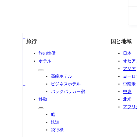
旅行
国と地域
旅の準備
日本
ホテル
オセア
アジア
高級ホテル
ヨーロ
ビジネスホテル
中南米
バックパッカー宿
中東
移動
北米
アフリ
船
鉄道
飛行機