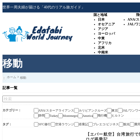
世界一周夫婦が届ける「40代のリアル旅ガイド」
国と地域
飛
日本
ANA/
オセアニア
JAL/
アジア
ヨーロッパ
中東
アフリカ
北米
中南米
移動
ホーム
移動

記事一覧
カテゴリー
ANA/スターアライアンス
カリビアンクルーズ
東京
JAL/ワンワ
静岡
飛行機
ヒルトン
Turkey
Montenegro
America
タグ
SFC修行
空港ラウンジ
搭乗記
プレエコ/ビジネス
観光
費
【エバー航空】台湾旅行で
ログ搭乗記