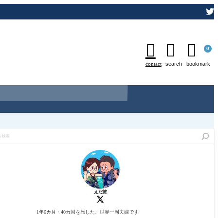



0
contact
search
bookmark
えだ旅
1年6カ月・40カ国を旅した、世界一周夫婦です