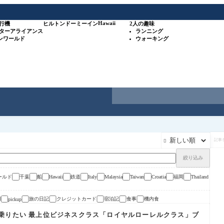
Hawaii
行機
ヒルトン
ドーミーイン
2人の趣味
スターアライアンス
ランニング
ワンワールド
ウォーキング
記

事
を
検
絞り込み
索
ールド
千葉
船
鉄道
福岡
Hawaii
Italy
Malaysia
Taiwan
Croatia
Thailand
用
旅の日記
クレジットカード
宿泊記
食事
機内食
pickup
乗りたい 最上位ビジネスクラス「ロイヤルローレルクラス」ブ