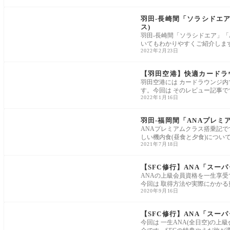
羽田-長崎間「ソラシドエア
ス)
羽田-長崎間「ソラシドエア」「
いてもわかりやすくご紹介しま
2022年2月23日
【羽田空港】快適カードラウ
羽田空港には カードラウンジ内で
す。今回は そのレビュー記事で
2022年1月16日
羽田-福岡間「ANAプレミ
ANAプレミアムクラス搭乗記で
しい機内食(昼食と夕食)につい
2021年7月18日
【SFC修行】ANA「ス
ANAの上級会員資格を一生享受
今回は 取得方法や実際にかか
2020年9月16日
【SFC修行】ANA「スー
今回は 一生ANA(全日空)の上