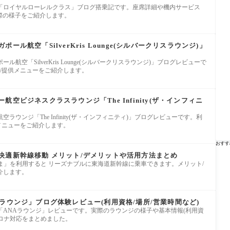
「ロイヤルローレルクラス」ブログ搭乗記です。座席詳細や機内サービス
実際の様子をご紹介します。
ル航空「SilverKris Lounge(シルバークリスラウンジ)」
航空「SilverKris Lounge(シルバークリスラウンジ)」ブログレビューで
法/提供メニューをご紹介します。
空ビジネスクラスラウンジ「The Infinity(ザ・インフィニ
ウンジ「The Infinity(ザ・インフィニティ)」ブログレビューです。利
供メニューをご紹介します。
おすす
快適新幹線移動 メリット/デメリットや活用方法まとめ
ま」を利用すると リーズナブルに東海道新幹線に乗車できます。メリット/
介します。
ラウンジ」ブログ体験レビュー(利用資格/場所/営業時間など)
線「ANAラウンジ」レビューです。実際のラウンジの様子や基本情報(利用資
コロナ対応をまとめました。