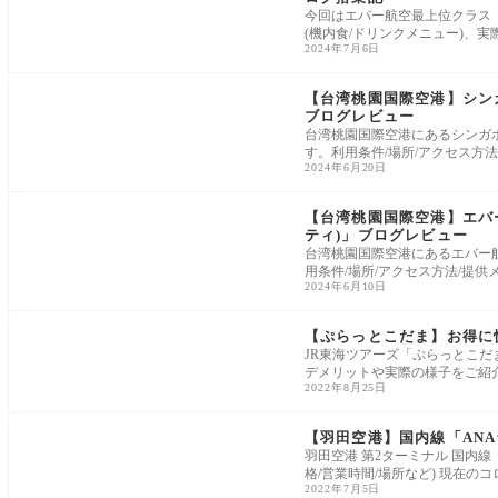
今回はエバー航空最上位クラス
(機内食/ドリンクメニュー)、
2024年7月6日
【台湾桃園国際空港】シンガポー
ブログレビュー
台湾桃園国際空港にあるシンガポール
す。利用条件/場所/アクセス方
2024年6月20日
【台湾桃園国際空港】エバー航
ティ)」ブログレビュー
台湾桃園国際空港にあるエバー航空ラ
用条件/場所/アクセス方法/提
2024年6月10日
【ぷらっとこだま】お得に
JR東海ツアーズ「ぷらっとこだ
デメリットや実際の様子をご紹
2022年8月25日
【羽田空港】国内線「ANA
羽田空港 第2ターミナル 国内
格/営業時間/場所など) 現在の
2022年7月5日