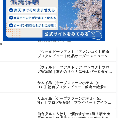
楽天トラベル観光体験での予約はこちら
事
【ウォルドーフアストリア バンコク】朝食
ブログレビュー｜絶品オーダーメニュー&豊
富なビュッフェを2日間徹底レポ
【ウォルドーフアストリア バンコク】ブロ
グ宿泊記｜驚きのサウナに極上バー＆ダイヤ
モンド特典まとめ
サムイ島【ケープファーンホテル（SL
H）】朝食ブログレビュー｜離島の絶景×至
福のセミビュッフェを徹底レポート
サムイ島【ケープファーンホテル（SL
H）】ブログ宿泊記｜プライベートアイラン
ド過ごす極上おこもりステイ！
仙台グルメ＆はしご酒おすすめ6選！駅ナカ