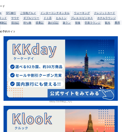
ード
up
SFC修行
ご当地グルメ
インターコンチネンタル
ウォーキング
クレジットカード
ラッド
サウナ
ダブルツリー
ドミ活
ヒルトン
プレエコ/ビジネス
ホテルラウンジ
体験記
宿泊記
持ち物
搭乗記
旅の日記
旅ラン
朝食
空港ラウンジ
観光
費用
め予約サイト
KKdayでの予約はこちら