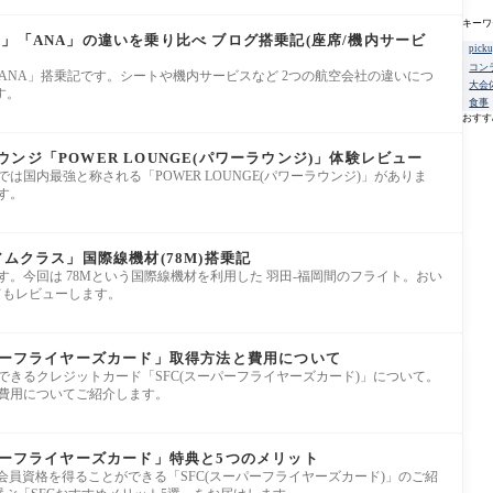
キーワ
」「ANA」の違いを乗り比べ ブログ搭乗記(座席/機内サービ
pick
コン
ANA」搭乗記です。シートや機内サービスなど 2つの航空会社の違いにつ
大会
す。
食事
おすす
ンジ「POWER LOUNGE(パワーラウンジ)」体験レビュー
は国内最強と称される「POWER LOUNGE(パワーラウンジ)」がありま
す。
アムクラス」国際線機材(78M)搭乗記
す。今回は 78Mという国際線機材を利用した 羽田-福岡間のフライト。おい
てもレビューします。
ーパーフライヤーズカード」取得方法と費用について
できるクレジットカード「SFC(スーパーフライヤーズカード)」について。
る費用についてご紹介します。
パーフライヤーズカード」特典と5つのメリット
級会員資格を得ることができる「SFC(スーパーフライヤーズカード)」のご紹