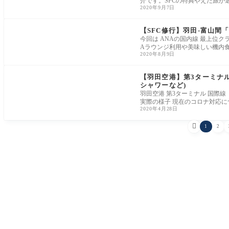
介です。SFCの特典やえだ旅が
2020年9月7日
【SFC修行】羽田-富山間
今回は ANAの国内線 最上位
Aラウンジ利用や美味しい機内
2020年8月9日
【羽田空港】第3ターミナル
シャワーなど)
羽田空港 第3ターミナル 国際線
実際の様子 現在のコロナ対応
2020年4月28日

1
2