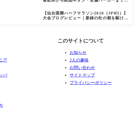
昼飲みから絶品牛タン・老舗バーガーまで実
食レビュー
【仙台国際ハーフマラソン2026（JPHS）】
大会ブログレビュー｜新緑の杜の都を駆け抜
ける！マイナスイオン満載なご当地ハーフに
夫婦で参加してみた
このサイトについて
お知らせ
ニア
2人の趣味
お問い合わせ
ッパ
サイトマップ
プライバシーポリシー
カ