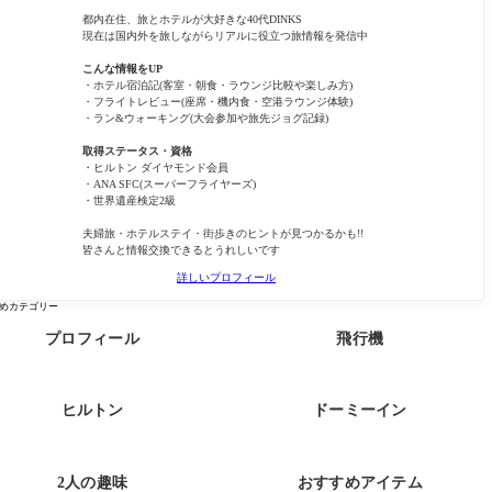
都内在住、旅とホテルが大好きな40代DINKS
現在は国内外を旅しながらリアルに役立つ旅情報を発信中
こんな情報をUP
・ホテル宿泊記(客室・朝食・ラウンジ比較や楽しみ方)
・フライトレビュー(座席・機内食・空港ラウンジ体験)
・ラン&ウォーキング(大会参加や旅先ジョグ記録)
取得ステータス・資格
・ヒルトン ダイヤモンド会員
・ANA SFC(スーパーフライヤーズ)
・世界遺産検定2級
夫婦旅・ホテルステイ・街歩きのヒントが見つかるかも!!
皆さんと情報交換できるとうれしいです
詳しいプロフィール
めカテゴリー
プロフィール
飛行機
ヒルトン
ドーミーイン
2人の趣味
おすすめアイテム