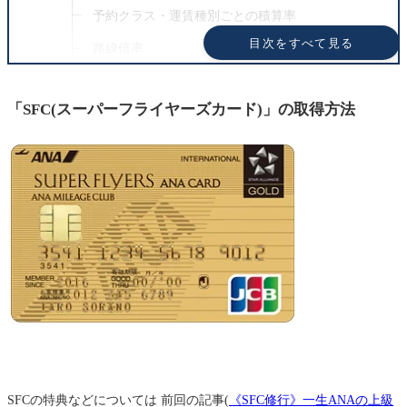
予約クラス・運賃種別ごとの積算率
目次をすべて見る
路線倍率
搭乗ポイント
「SFC(スーパーフライヤーズカード)」の取得方法
具体的な路線で プレミアムポイント(PP)を計算しよう
国内線: 東京-那覇のプレミアムポイント(PP)
国際線: 東京-クアラルンプールのプレミアムポイ
ント(PP)
ANAのHPでもプレミアムポイント(PP)計算ができ
る!!
「プレミアムポイント(PP)」を貯める方法
実際に SFC取得(50,000PP以上獲得)にかかる費用
参考文献
まとめ: SFC取得には それなりのフライトと資金が必要
SFC修行 関連記事
SFCの特典などについては 前回の記事(
《SFC修行》一生ANAの上級