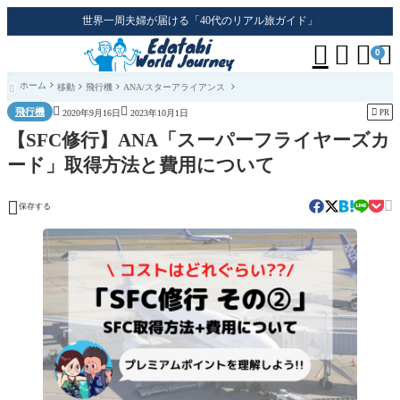
世界一周夫婦が届ける「40代のリアル旅ガイド」




0
ホーム
移動
飛行機
ANA/スターアライアンス



飛行機

PR
2020年9月16日
2023年10月1日
【SFC修行】ANA「スーパーフライヤーズカ
ード」取得方法と費用について


保存する