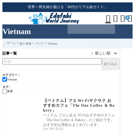
世界一周夫婦が届ける「40代のリアル旅ガイド」




0
Vietnam
ホーム
国と地域
アジア
Vietnam

記事一覧

絞り込み
カテゴリー
Vietnam
タグ
食事
【ベトナム】フエ Wi-Fiサクサク お
すすめカフェ「The One Coffee ＆ Ba
kery」
ベトナム フエにある Wi-Fiおすすめのカフェ
「The One Coffee ＆ Bakery」のご紹介です。
おすすめな理由もまとめています。
2017年2月2日