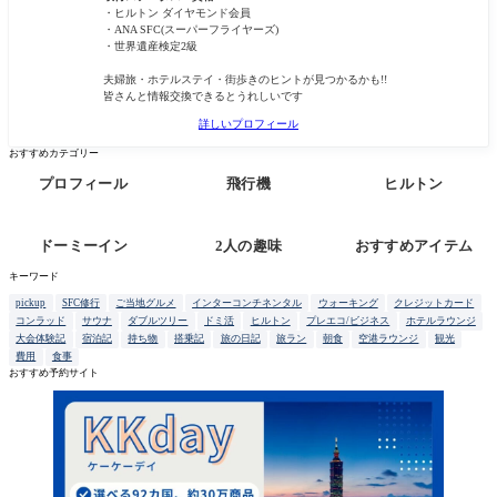
・ヒルトン ダイヤモンド会員
・ANA SFC(スーパーフライヤーズ)
・世界遺産検定2級
夫婦旅・ホテルステイ・街歩きのヒントが見つかるかも!!
皆さんと情報交換できるとうれしいです
詳しいプロフィール
おすすめカテゴリー
プロフィール
飛行機
ヒルトン
ドーミーイン
2人の趣味
おすすめアイテム
キーワード
pickup
SFC修行
ご当地グルメ
インターコンチネンタル
ウォーキング
クレジットカード
コンラッド
サウナ
ダブルツリー
ドミ活
ヒルトン
プレエコ/ビジネス
ホテルラウンジ
大会体験記
宿泊記
持ち物
搭乗記
旅の日記
旅ラン
朝食
空港ラウンジ
観光
費用
食事
おすすめ予約サイト