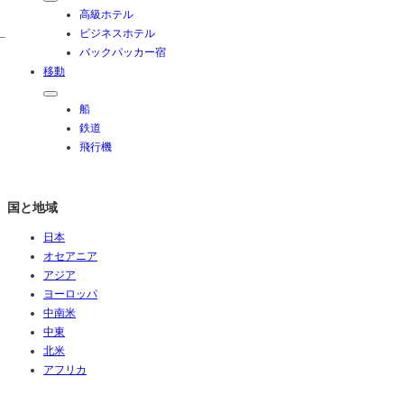
高級ホテル
ビジネスホテル
バックパッカー宿
移動
船
鉄道
飛行機
国と地域
日本
オセアニア
アジア
ヨーロッパ
中南米
中東
北米
アフリカ