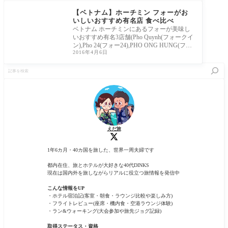
【ベトナム】ホーチミン フォーがお
いしいおすすめ有名店 食べ比べ
ベトナム ホーチミンにあるフォーが美味し
いおすすめ有名3店舗(Pho Quynh(フォークイ
ン),Pho 24(フォー24),PHO ONG HUNG(フォ
2016年4月6日
ーオンフン))を食べ比べしてみました。ホー
チミンのフォー探しの参考にどうぞ。
記
事
を
検
索
えだ旅
1年6カ月・40カ国を旅した、世界一周夫婦です
都内在住、旅とホテルが大好きな40代DINKS
現在は国内外を旅しながらリアルに役立つ旅情報を発信中
こんな情報をUP
・ホテル宿泊記(客室・朝食・ラウンジ比較や楽しみ方)
・フライトレビュー(座席・機内食・空港ラウンジ体験)
・ラン&ウォーキング(大会参加や旅先ジョグ記録)
取得ステータス・資格