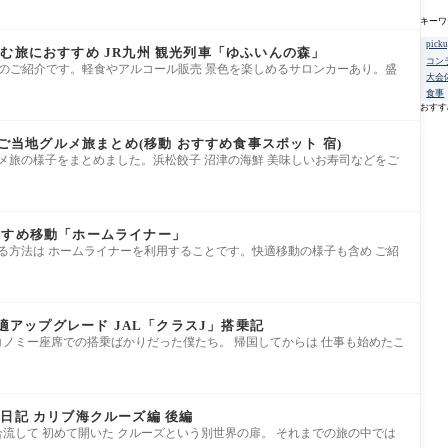
キーワ
pick
む旅におすすめ JR九州 観光列車「ゆふいんの森」
コン
」のご紹介です。軽食やアルコール販売 景色を楽しめるサロンカーあり。盛
大会
食事
おすす
 ご当地グルメ旅まとめ(移動 おすすめ食事スポット 宿)
ルメ旅の様子をまとめました。浜松餃子 沼津の海鮮 美味しいお寿司などをご
すすめ移動「ホームライナー」
る方法は ホームライナーを利用することです。快適移動の様子も含め ご紹
快適アップグレード JAL「クラスJ」搭乗記
ノミー座席での搭乗ばかりだった僕たち。 帰国してからは 仕事も始めたこ
日記 カリブ海クルーズ編 後編
流して 初めて開いた クルーズという別世界の扉。 それまでの旅の中では