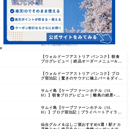
楽天トラベル観光体験での予約はこちら
事
【ウォルドーフアストリア バンコク】朝食
ブログレビュー｜絶品オーダーメニュー&豊
富なビュッフェを2日間徹底レポ
【ウォルドーフアストリア バンコク】ブロ
グ宿泊記｜驚きのサウナに極上バー＆ダイヤ
モンド特典まとめ
サムイ島【ケープファーンホテル（SL
H）】朝食ブログレビュー｜離島の絶景×至
福のセミビュッフェを徹底レポート
サムイ島【ケープファーンホテル（SL
H）】ブログ宿泊記｜プライベートアイラン
ド過ごす極上おこもりステイ！
仙台グルメ＆はしご酒おすすめ6選！駅ナカ