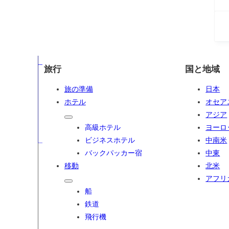
旅行
国と地域
旅の準備
日本
ホテル
オセア
アジア
高級ホテル
ヨーロ
ビジネスホテル
中南米
バックパッカー宿
中東
移動
北米
アフリ
船
鉄道
飛行機