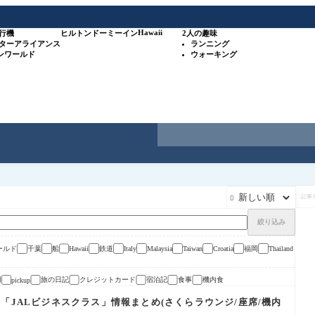
Hawaii
行機
ヒルトン
ドーミーイン
2人の趣味
スターアライアンス
ランニング
ワンワールド
ウォーキング
記

事
を
検
絞り込み
索
ールド
千葉
船
鉄道
福岡
Hawaii
Italy
Malaysia
Taiwan
Croatia
Thailand
用
旅の日記
クレジットカード
宿泊記
食事
機内食
pickup
「JALビジネスクラス」情報まとめ(さくらラウンジ/座席/機内