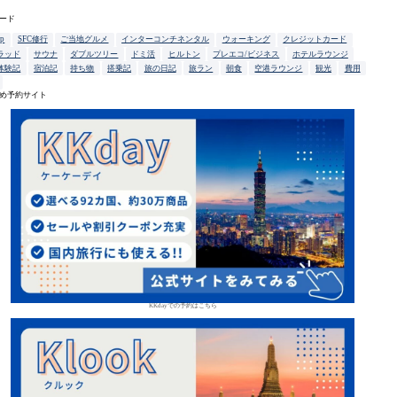
ード
up
SFC修行
ご当地グルメ
インターコンチネンタル
ウォーキング
クレジットカード
ラッド
サウナ
ダブルツリー
ドミ活
ヒルトン
プレエコ/ビジネス
ホテルラウンジ
体験記
宿泊記
持ち物
搭乗記
旅の日記
旅ラン
朝食
空港ラウンジ
観光
費用
め予約サイト
KKdayでの予約はこちら