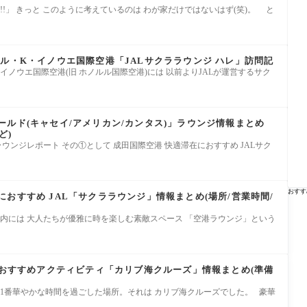
!!」 きっと このように考えているのは わが家だけではないはず(笑)。 と
ル・K・イノウエ国際空港「JALサクララウンジ ハレ」訪問記
イノウエ国際空港(旧 ホノルル国際空港)には 以前よりJALが運営するサク
ルド(キャセイ/アメリカン/カンタス)」ラウンジ情報まとめ
ど)
ウンジレポート その①として 成田国際空港 快適滞在におすすめ JALサク
おすす
おすすめ JAL「サクララウンジ」情報まとめ(場所/営業時間/
内には 大人たちが優雅に時を楽しむ素敵スペース 「空港ラウンジ」という
 おすすめアクティビティ「カリブ海クルーズ」情報まとめ(準備
 1番華やかな時間を過ごした場所。それは カリブ海クルーズでした。 豪華