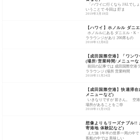
「ハワイに行くなら JALでしょ
いうことで 今回は 貯ま
2019年3月19日
【ハワイ】ホノルル ダニエ
ホノルルにある ダニエル・K・
ララウンジがあり 200席もの
2018年12月8日
【成田国際空港】「ワンワー
(場所/営業時間/メニューな
前回の記事では 成田国際空港ラ
ララウンジ (場所 営業時間
2018年11月24日
【成田国際空港】快適滞在に
メニューなど)
いきなりですが 皆さん。 空港
場所があることをご存
2018年11月19日
想像よりもリーズナブル!!
寄港地 体験記など)
えだ旅 1年半の世界一周の中で
客船の中では 美味しい