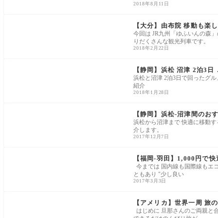
2018年8月11日
【大分】由布院 移動も楽し
今回は JR九州「ゆふいんの森
りだくさんな観光列車です。
2018年2月22日
【静岡】浜松 沼津 2泊3日
浜松と沼津 2泊3日で回ったグ
紹介
2018年1月28日
【静岡】浜松-沼津間のお
浜松から沼津まで 快適に移動す
介します。
2017年12月7日
【福岡-羽田】1,000円で
今までは 国内線も国際線もエコ
ともあり "少し良い
2017年3月3日
【アメリカ】世界一周 旅の
はじめに 旦那さんのご両親と合