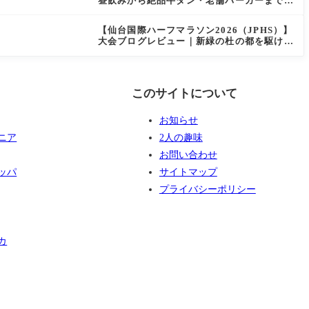
昼飲みから絶品牛タン・老舗バーガーまで実
食レビュー
【仙台国際ハーフマラソン2026（JPHS）】
大会ブログレビュー｜新緑の杜の都を駆け抜
ける！マイナスイオン満載なご当地ハーフに
夫婦で参加してみた
このサイトについて
お知らせ
ニア
2人の趣味
お問い合わせ
ッパ
サイトマップ
プライバシーポリシー
カ