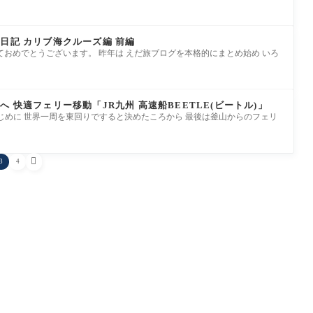
日記 カリブ海クルーズ編 前編
ておめでとうございます。 昨年は えだ旅ブログを本格的にまとめ始め いろ
 快適フェリー移動「JR九州 高速船BEETLE(ビートル)」
7円 はじめに 世界一周を東回りですると決めたころから 最後は釜山からのフェリ

3
4