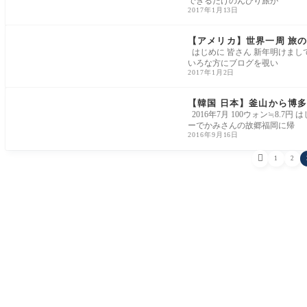
できるだけのんびり旅が
2017年1月13日
【アメリカ】世界一周 旅の
はじめに 皆さん 新年明けまし
いろな方にブログを覗い
2017年1月2日
【韓国 日本】釜山から博多へ
2016年7月 100ウォン≒8.
ーでかみさんの故郷福岡に帰
2016年9月16日

1
2