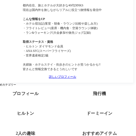
都内在住、旅とホテルが大好きな40代DINKS
現在は国内外を旅しながらリアルに役立つ旅情報を発信中
こんな情報をUP
・ホテル宿泊記(客室・朝食・ラウンジ比較や楽しみ方)
・フライトレビュー(座席・機内食・空港ラウンジ体験)
・ラン&ウォーキング(大会参加や旅先ジョグ記録)
取得ステータス・資格
・ヒルトン ダイヤモンド会員
・ANA SFC(スーパーフライヤーズ)
・世界遺産検定2級
夫婦旅・ホテルステイ・街歩きのヒントが見つかるかも!!
皆さんと情報交換できるとうれしいです
詳しいプロフィール
めカテゴリー
プロフィール
飛行機
ヒルトン
ドーミーイン
2人の趣味
おすすめアイテム