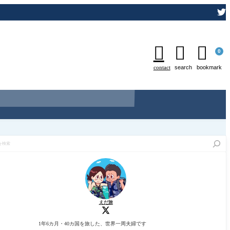



0
contact
search
bookmark
えだ旅
1年6カ月・40カ国を旅した、世界一周夫婦です