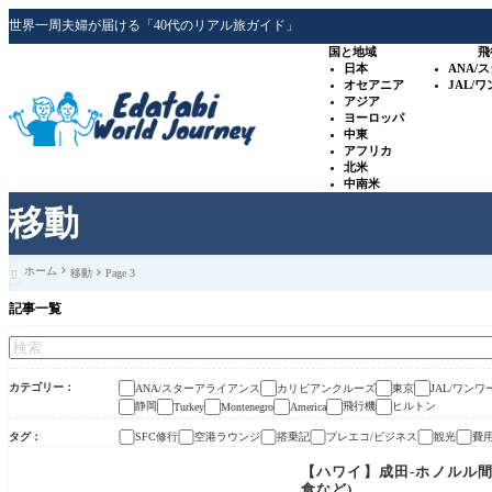
世界一周夫婦が届ける「40代のリアル旅ガイド」
国と地域
飛
日本
ANA/
オセアニア
JAL/
アジア
ヨーロッパ
中東
アフリカ
北米
中南米
移動
ホーム
移動
Page 3

記事一覧
カテゴリー
ANA/スターアライアンス
カリビアンクルーズ
東京
JAL/ワンワ
静岡
飛行機
ヒルトン
Turkey
Montenegro
America
タグ
SFC修行
空港ラウンジ
搭乗記
プレエコ/ビジネス
観光
費
【ハワイ】成田-ホノルル間
食など)