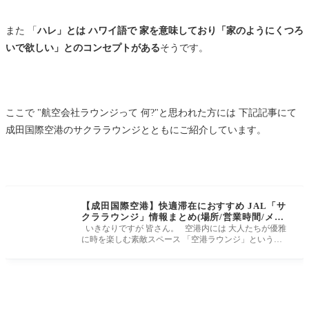
また 「
ハレ」とは ハワイ語で 家を意味しており「家のようにくつろ
いで欲しい」とのコンセプトがある
そうです。
ここで "航空会社ラウンジって 何?"と思われた方には 下記記事にて
成田国際空港のサクララウンジとともにご紹介しています。
【成田国際空港】快適滞在におすすめ JAL「サ
クララウンジ」情報まとめ(場所/営業時間/メニ
ューなど)
いきなりですが 皆さん。 空港内には 大人たちが優雅
に時を楽しむ素敵スペース 「空港ラウンジ」という場
所があることをご存