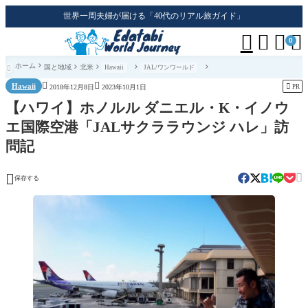
世界一周夫婦が届ける「40代のリアル旅ガイド」




0
ホーム
国と地域
北米
Hawaii
JAL/ワンワールド



Hawaii

PR
2018年12月8日
2023年10月1日
【ハワイ】ホノルル ダニエル・K・イノウ
エ国際空港「JALサクララウンジ ハレ」訪
問記


保存する