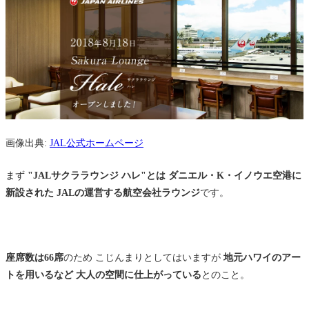
関連記事
画像出典:
JAL公式ホームページ
まず
"JALサクララウンジ ハレ"とは ダニエル・K・イノウエ空港に
新設された JALの運営する航空会社ラウンジ
です。
座席数は66席
のため こじんまりとしてはいますが
地元ハワイのアー
トを用いるなど 大人の空間に仕上がっている
とのこと。