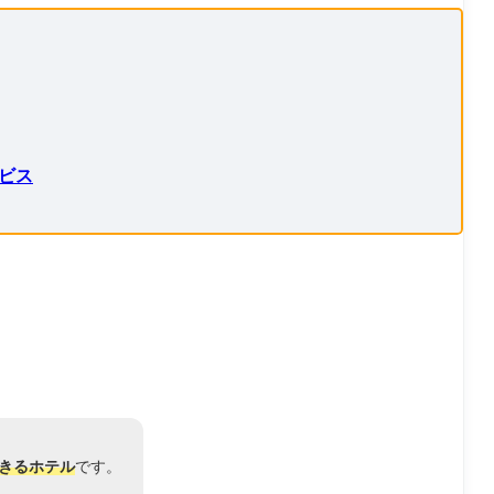
ビス
きるホテル
です
。