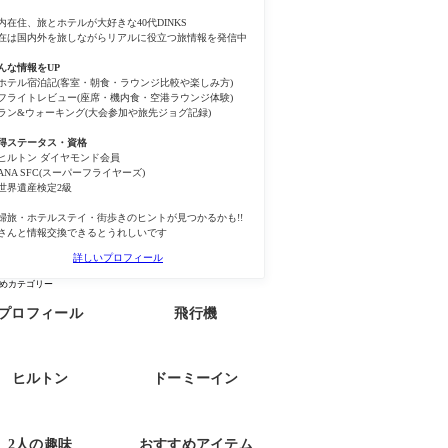
内在住、旅とホテルが大好きな40代DINKS
在は国内外を旅しながらリアルに役立つ旅情報を発信中
んな情報をUP
ホテル宿泊記(客室・朝食・ラウンジ比較や楽しみ方)
フライトレビュー(座席・機内食・空港ラウンジ体験)
ラン&ウォーキング(大会参加や旅先ジョグ記録)
得ステータス・資格
ヒルトン ダイヤモンド会員
ANA SFC(スーパーフライヤーズ)
世界遺産検定2級
婦旅・ホテルステイ・街歩きのヒントが見つかるかも!!
さんと情報交換できるとうれしいです
詳しいプロフィール
めカテゴリー
プロフィール
飛行機
ヒルトン
ドーミーイン
2人の趣味
おすすめアイテム