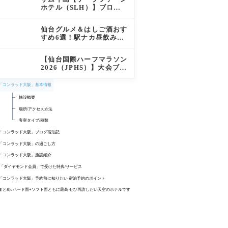
徹底レポート
ホテル（SLH）】ブログ
宿泊記｜プライベートアイ
ランド過ごす極上おこもり
仙台グルメ＆はしご酒おす
ステイ！
すめ6選！駅ナカ昼飲みか
ら絶品牛タン・老舗バーガ
ーまで実食レビュー
【仙台国際ハーフマラソン
2026（JPHS）】大会ブロ
グレビュー｜新緑の杜の都
を駆け抜ける！マイナスイ
「コンラッド大阪」基本情報
オン満載なご当地ハーフに
施設概要
夫婦で参加してみた
場所/アクセス方法
客室タイプ/種類
「コンラッド大阪」ブログ宿泊記
関西エクストリームウォーク100 完歩後に「コンラッド大
「コンラッド大阪」の過ごし方
阪」へ移動
「エグゼクティブラウンジ」アフタヌーンティー/お酒を楽し
「コンラッド大阪」施設紹介
ホテル外観
むイブニングカクテルタイム
40階 蔵
「ダイヤモンド会員」で受けた特典/サービス
エントランスから40階のロビーへ
「アトモスダイニング」充実の朝食ブッフェ
38階 フィットネス
「コンラッド大阪」予約前に知りたい 宿泊予約のポイント
「エグゼクティブラウンジ」でチェックイン
プール/ジェットバス/サウナでリラックス
おすすめは「上級ステータス」を手に入れて快適宿泊
まとめ: ハード面+ソフト面ともに最高 ぜひ再訪したい天空のホテルです
チェックイン: ヒルトン「ダイヤモンド会員」のうれしい特典
ルームサービスで禁断の深夜の客室飲み
「HPCJ」利用で いつでも料金が25%OFF
【関連記事】国内ヒルトン系列ホテル 完全攻略ガイド
廊下
予約サイトを利用してお得に宿泊
ホテル予約+口コミ
「キングエグゼクティブルーム」客室紹介