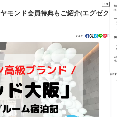

PR
都
現
イヤモンド会員特典もご紹介(エグゼク
こ
・
・
・

シェア：
取
・
・
・
夫
皆
おすす