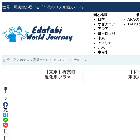
世界一周夫婦が届ける「40代のリアル旅ガイド」
国と地域
飛
日本
ANA/
オセアニア
JAL/
アジア
ヨーロッパ
中東
アフリカ
北米
中南米
ホーム
ホテル
高級ホテル
ヒルトン
大阪

【東京】有楽町
【ド
進化系プラネタ
東京
リウム「プラネ
泊記
記事をシェア：
タリアTOKY
室・
O」銀河シート
サウ
体験レビュー
ービ
ュー

