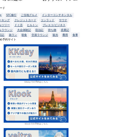
ード
up
SFC修行
ご当地グルメ
インターコンチネンタル
ーキング
クレジットカード
コンラッド
サウナ
ルツリー
ドミ活
ヒルトン
プレエコ/ビジネス
ルラウンジ
大会体験記
宿泊記
持ち物
搭乗記
日記
旅ラン
朝食
空港ラウンジ
観光
費用
食事
め予約サイト
KKdayでの予約はこちら
Klookでの予約はこちら