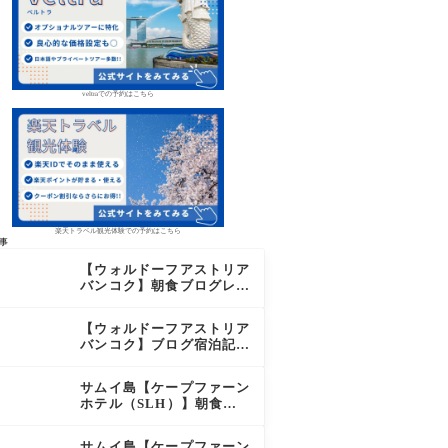
veltraでの予約はこちら
楽天トラベル観光体験での予約はこちら
事
【ウォルドーフアストリア
バンコク】朝食ブログレビ
ュー｜絶品オーダーメニュ
ー&豊富なビュッフェを2
【ウォルドーフアストリア
日間徹底レポ
バンコク】ブログ宿泊記｜
驚きのサウナに極上バー＆
ダイヤモンド特典まとめ
サムイ島【ケープファーン
ホテル（SLH）】朝食ブ
ログレビュー｜離島の絶景
×至福のセミビュッフェを
サムイ島【ケープファーン