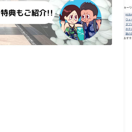
キーワ
pick
ウォ
ダブ
ホテ
旅の
おすす