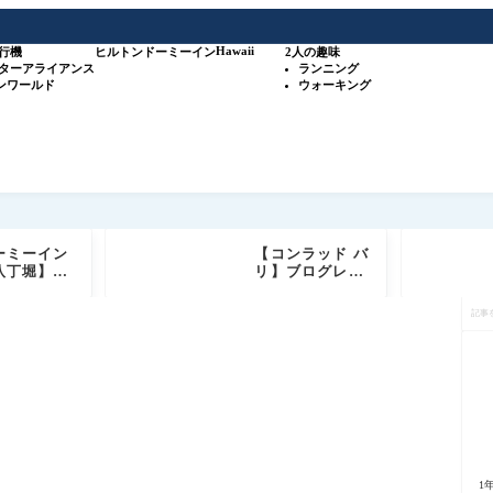
Hawaii
行機
ヒルトン
ドーミーイン
2人の趣味
スターアライアンス
ランニング
ワンワールド
ウォーキング
ーミーイン
【コンラッド バ
八丁堀】宿
リ】ブログレビ
ブログ｜客
ュー ヒルトン高
記
天然温泉・
級ホテルブラン
事
ナ・無料サ
ド ダイヤモンド
を
ス徹底レビ
+ゴールド会員
検
特典もご紹介
索
1