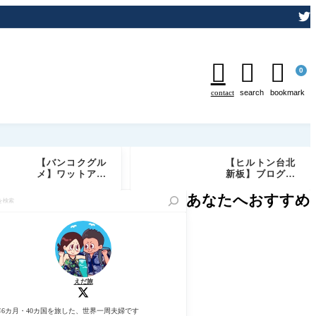



0
contact
search
bookmark
【バンコクグル
【ヒルトン台北
メ】ワットアル
新板】ブログ宿
ンが目の前の絶
泊記 エグゼクテ
景レストラン
ィブラウンジ/ゴ
あなたへおすすめ
「Chom Aru
ールド+ダイヤ
n」実食レビュ
モンド会員特典
ー｜予約必須の
もご紹介
特等席でしあわ
せディナー
えだ旅
年6カ月・40カ国を旅した、世界一周夫婦です