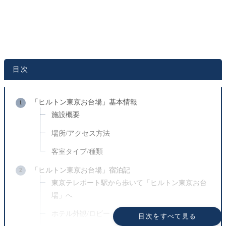
ません。
デザイン調整や表示改善など、技術的な変更を行った際
にも更新される場合があります。
広告表示について
目次
記事内にはアフィリエイトリンクを含む場合がありま
す。
「ヒルトン東京お台場」基本情報
商品やサービスは実体験や信頼できる情報をもとに掲
載しています。
施設概要
外部サイトで提供される情報については一切の責任を
場所/アクセス方法
負いかねます。
客室タイプ/種類
「ヒルトン東京お台場」宿泊記
東京テレポート駅から歩いて「ヒルトン東京お台
場」へ
ホテル外観/ロビー
目次をすべて見る