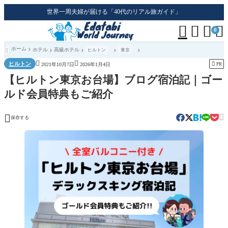
世界一周夫婦が届ける「40代のリアル旅ガイド」




0
ホーム
ホテル
高級ホテル
ヒルトン
東京



ヒルトン

PR
2021年10月7日
2026年1月4日
【ヒルトン東京お台場】ブログ宿泊記｜ゴー
ルド会員特典もご紹介


保存する