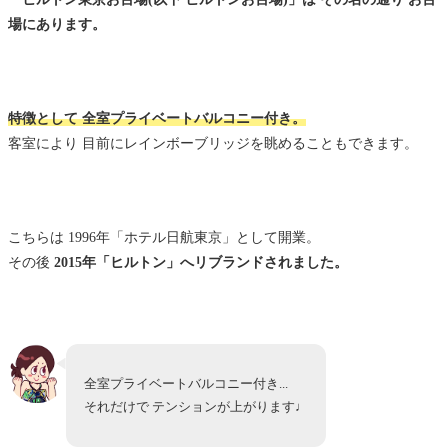
「ヒルトン東京お台場」予約前に知りたい 宿泊予
場にあります。
約のポイント
「HPCJ」を使うと いつでも料金が25%off
予約サイトを利用してお得に宿泊
特徴として 全室プライベートバルコニー付き。
客室により 目前にレインボーブリッジを眺めることもできます。
まとめ：記念日利用なら事前に眺望を確認しよう
【関連記事】国内ヒルトン系列ホテル 完全攻略ガ
イド
こちらは 1996年「ホテル日航東京」として開業。
ホテル予約+口コミ
その後
2015年「ヒルトン」へリブランドされました。
全室プライベートバルコニー付き...
それだけで テンションが上がります♩