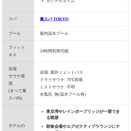
カクテルタイム
スパ
庵スパ TOKYO
プール
屋内温水プール
フィット
24時間利用可能
ネス
浴場
浴場: 屋外ジェットバス
サウナ環
ドライサウナ: 70℃前後
境
ミストサウナ: 不明
(すべて庵
水風呂: 無(温水プール有)
スパ内)
東京湾やレインボーブリッジが一望でき
る眺望
ホテルの
朝食会場やエグゼクティブラウンジにテ