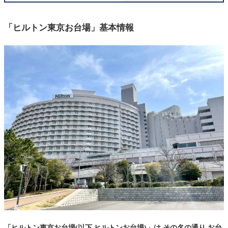
チェックイン: ヒルトン「ゴールド会員」の嬉しい
特典が...
「ヒルトン東京お台場」基本情報
エレベーター/廊下
「デラックスキング」客室紹介
「ヒルトン東京お台場」朝食
「ヒルトン東京お台場」周辺 おすすめランニング
コース
チェックアウト
「ヒルトン東京お台場」館内施設
「ゴールド会員」で受けた特典/サービス
会員ランクごとの特典まとめ
ヒルトンアメックスなら宿泊せずお得に上級会員になれ
る
「ヒルトン東京お台場」予約方法
「ヒルトン東京お台場(以下 ヒルトンお台場)」は その名の通り お台