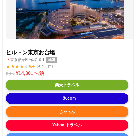
ヒルトン東京お台場
📍
東京都港区台場1-9-1
地図
★
★
★
★
★
4.4
（4,730件）
¥14,301〜/泊
最安値
楽天トラベル
一休.com
じゃらん
Yahoo!トラベル