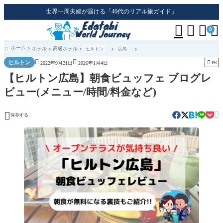
世界一周夫婦が届ける「40代のリアル旅ガイド」




0
ホーム
ホテル
高級ホテル
ヒルトン
広島



ヒルトン

PR
2022年9月21日
2026年1月4日
【ヒルトン広島】朝食ビュッフェ ブログレ
ビュー(メニュー/時間/料金など)


保存する