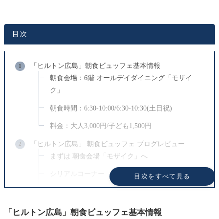
ません。
デザイン調整や表示改善など、技術的な変更を行った際
にも更新される場合があります。
目次
広告表示について
「ヒルトン広島」朝食ビュッフェ基本情報
記事内にはアフィリエイトリンクを含む場合がありま
朝食会場：6階 オールデイダイニング「モザイ
す。
ク」
商品やサービスは実体験や信頼できる情報をもとに掲
朝食時間：6:30-10:00/6:30-10:30(土日祝)
載しています。
料金：大人3,000円/子ども1,500円
外部サイトで提供される情報については一切の責任を
負いかねます。
「ヒルトン広島」 朝食ビュッフェ ブログレビュー
まずは 朝食会場「モザイク」へ
シリアルコーナー
目次をすべて見る
パンコーナー
サラダコーナー
「ヒルトン広島」朝食ビュッフェ基本情報