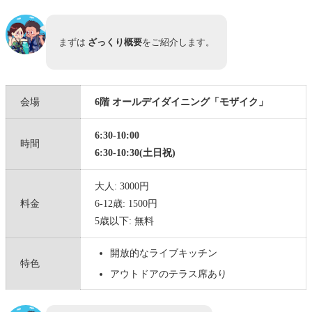
フルーツ/ヨーグルトコーナー
洋食コーナー
まずは
ざっくり概要
をご紹介します。
和食コーナー
中華コーナー
会場
6階 オールデイダイニング「モザイク」
ごはんとお味噌汁コーナー
6:30-10:00
ライブキッチン
時間
6:30-10:30(土日祝)
キッズコーナー
大人: 3000円
スイーツ(デザート)コーナー
料金
6-12歳: 1500円
ドリンクコーナー
5歳以下: 無料
うれしいポイント：ヒルトン・オナーズ会員特典
開放的なライブキッチン
メニューあり
特色
アウトドアのテラス席あり
実際に選んだ 朝食メニュー
「エグゼクティブラウンジ」でも 朝食サービス開始