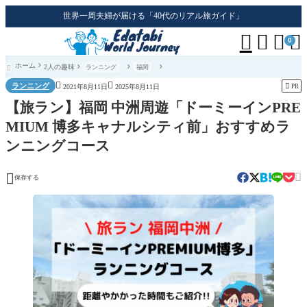
世界一周夫婦が届ける「40代のリアル旅ガイド」




0
ホーム
2人の趣味
ランニング
福岡



ランニング

PR
2021年8月11日
2025年8月11日
【旅ラン】福岡 中洲周遊「ドーミーインPRE
MIUM 博多キャナルシティ前」おすすめラ
ンニングコース


保存する