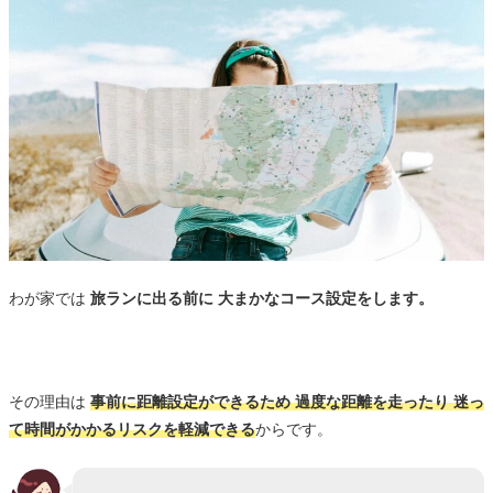
「旧福岡県公会堂貴賓館」を通過
「那珂川通り」を通過
「清流公園」に到着
「キャナルシティー博多」を通過
「ドーミーインPREMIUM 博多キャナルシティ
前」でゴール
「中洲周遊コース」ランニング計測データまとめ
実際のランニングコース
わが家では
旅ランに出る前に 大まかなコース設定をします。
走った距離: 4.67km
走った時間(タイム): 38分12秒
平均ペース: 8分11秒/km
その理由は
事前に距離設定ができるため 過度な距離を走ったり 迷っ
て時間がかかるリスクを軽減できる
からです。
消費カロリー: 30代男性 計測できず/40代女性
241kcal