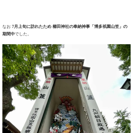
なお
7月上旬に訪れたため 櫛田神社の奉納神事「博多祇園山笠」の
期間中
でした。