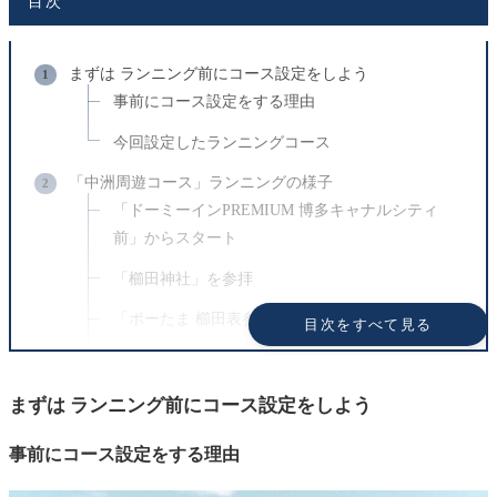
目次
まずは ランニング前にコース設定をしよう
事前にコース設定をする理由
今回設定したランニングコース
「中洲周遊コース」ランニングの様子
「ドーミーインPREMIUM 博多キャナルシティ
前」からスタート
「櫛田神社」を参拝
「ポーたま 櫛田表参道店」を通過
目次をすべて見る
「中洲」に到着
「築地町ポンプ場」を通過
まずは ランニング前にコース設定をしよう
「福岡市赤煉瓦文化館」を通過
事前にコース設定をする理由
「水上公園」を通過