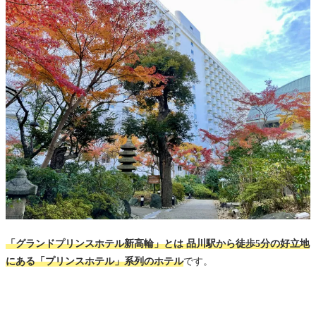
ホテル内 その他施設
ホテル周辺 高輪エリア
日本庭園
ザ・プリンス さくらタワー東京
グランドプリンス高輪
今回利用した宿泊プランと宿泊費
まとめ：快適なクラブフロア客室+宿泊者特典で高コスパ
な滞在でした
ホテル予約+口コミ
都内ホテル宿泊記 関連記事
「グランドプリンスホテル新高輪」とは 品川駅から徒歩5分の好立地
にある「プリンスホテル」系列のホテル
です。