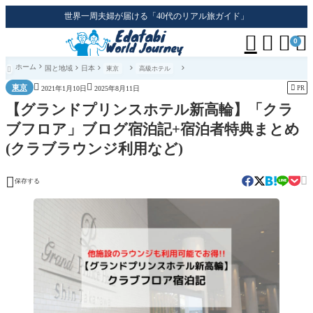
世界一周夫婦が届ける「40代のリアル旅ガイド」




0
ホーム
国と地域
日本
東京
高級ホテル



東京

PR
2021年1月10日
2025年8月11日
【グランドプリンスホテル新高輪】「クラ
ブフロア」ブログ宿泊記+宿泊者特典まとめ
(クラブラウンジ利用など)


保存する