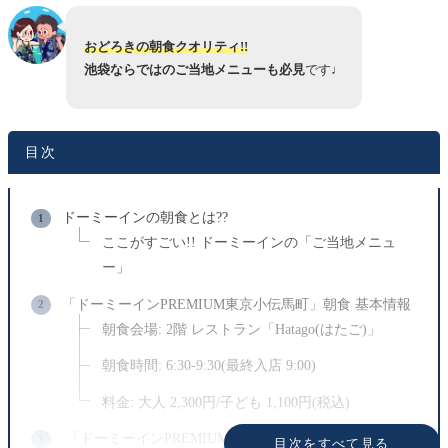
おどろきの朝食クオリティ!!
池袋ならではのご当地メニューも必見
です♩
目次
ドーミーインの朝食とは??
ここがすごい!! ドーミーインの「ご当地メニュ
ー」
「ドーミーインPREMIUM東京小伝馬町」朝食 基本情報
朝食会場: 2階 レストラン「Hatago(はたご)」
朝食時間: 6:30-9:30(最終入店 9:00)
料金: 大人 2,300円/子ども 1,100円(税込)
「ドーミーインPREMIUM東京小伝馬町」朝食ブログレ
目次をすべて見る