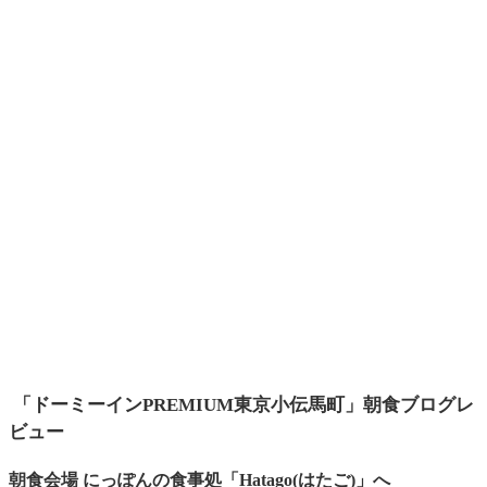
「ドーミーインPREMIUM東京小伝馬町」朝食ブログレ
ビュー
朝食会場 にっぽんの食事処「Hatago(はたご)」へ