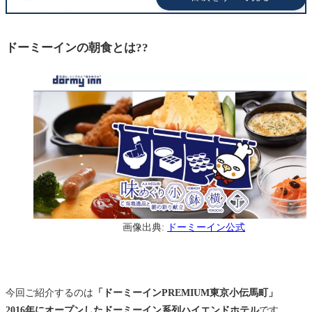
ビュー
朝食会場 にっぽんの食事処「Hatago(はたご)」へ
ドーミーインの朝食とは??
朝食メニュー: 味めぐり小鉢横丁
朝食メニュー: サラダコーナー
朝食メニュー: ホットミールコーナー
朝食メニュー: ごはん/パンコーナー
朝食メニュー: ご当地メニュー
朝食メニュー: フルーツ/デザートコーナー
朝食メニュー: ドリンクコーナー
画像出典:
ドーミーイン公式
えだ旅が選んだ 朝食メニュー
その他 気になる 無料サービス
宿泊予約には「予約サイト」を活用しよう
今回ご紹介するのは
「ドーミーインPREMIUM東京小伝馬町」
まとめ: 肉豆腐といくら盛り放題の海鮮丼 いつ訪れても
2016年にオープンしたドーミーイン系列ハイエンドホテル
です。