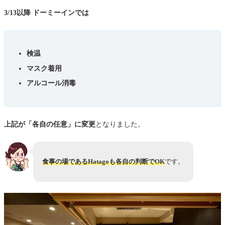
3/13以降 ドーミーインでは
検温
マスク着用
アルコール消毒
上記が「各自の任意」に変更
となりました。
食事の場であるHatagoも各自の判断でOK
です。