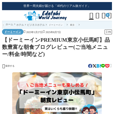
世界一周夫婦が届ける「40代のリアル旅ガイド」




0
ホーム
ホテル
ビジネスホテル
ドーミーイン
東京



ドーミーイン

PR
2023年1月27日
2025年8月7日
【ドーミーインPREMIUM東京小伝馬町】品
数豊富な朝食ブログレビュー(ご当地メニュ
ー/料金/時間など)


保存する