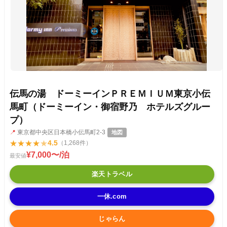
伝馬の湯 ドーミーインＰＲＥＭＩＵＭ東京小伝
馬町（ドーミーイン・御宿野乃 ホテルズグルー
プ）
📍
東京都中央区日本橋小伝馬町2-3
地図
★
★
★
★
★
4.5
（1,268件）
¥7,000〜/泊
最安値
楽天トラベル
一休.com
じゃらん