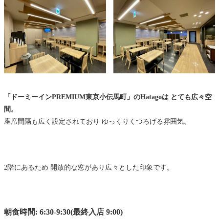
「ドーミーインPREMIUM東京小伝馬町」のHatagoは とても広々空
間。
座席間隔も広く設定されており ゆっくりくつろげる雰囲気。
2階にあるため 開放的な窓があり広々とした印象です。
朝食時間: 6:30-9:30(最終入店 9:00)