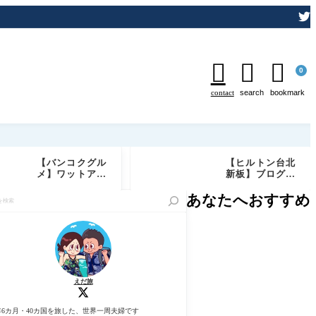



0
contact
search
bookmark
【バンコクグル
【ヒルトン台北
メ】ワットアル
新板】ブログ宿
ンが目の前の絶
泊記 エグゼクテ
景レストラン
ィブラウンジ/ゴ
あなたへおすすめ
「Chom Aru
ールド+ダイヤ
n」実食レビュ
モンド会員特典
ー｜予約必須の
もご紹介
特等席でしあわ
せディナー
えだ旅
年6カ月・40カ国を旅した、世界一周夫婦です