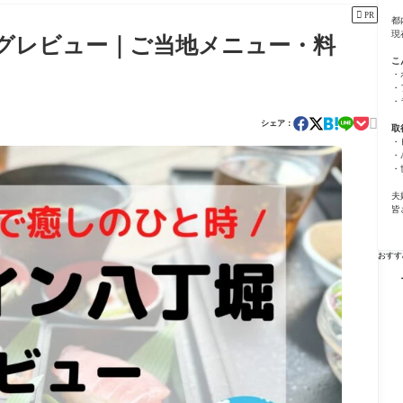

PR
都
現
グレビュー｜ご当地メニュー・料
こ
・
・
・

シェア：
取
・
・
・
夫
皆
おすす