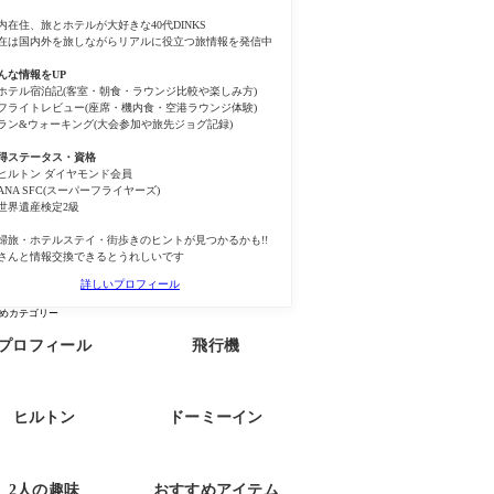
内在住、旅とホテルが大好きな40代DINKS
在は国内外を旅しながらリアルに役立つ旅情報を発信中
んな情報をUP
ホテル宿泊記(客室・朝食・ラウンジ比較や楽しみ方)
フライトレビュー(座席・機内食・空港ラウンジ体験)
ラン&ウォーキング(大会参加や旅先ジョグ記録)
得ステータス・資格
ヒルトン ダイヤモンド会員
ANA SFC(スーパーフライヤーズ)
世界遺産検定2級
婦旅・ホテルステイ・街歩きのヒントが見つかるかも!!
さんと情報交換できるとうれしいです
詳しいプロフィール
めカテゴリー
プロフィール
飛行機
ヒルトン
ドーミーイン
2人の趣味
おすすめアイテム