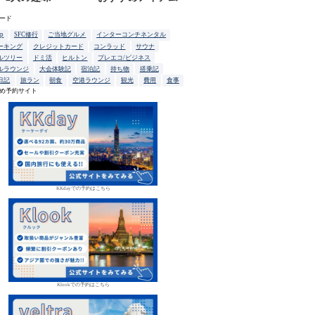
ード
up
SFC修行
ご当地グルメ
インターコンチネンタル
ーキング
クレジットカード
コンラッド
サウナ
ルツリー
ドミ活
ヒルトン
プレエコ/ビジネス
ルラウンジ
大会体験記
宿泊記
持ち物
搭乗記
日記
旅ラン
朝食
空港ラウンジ
観光
費用
食事
め予約サイト
KKdayでの予約はこちら
Klookでの予約はこちら