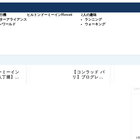
Hawaii
行機
ヒルトン
ドーミーイン
2人の趣味
スターアライアンス
ランニング
ワンワールド
ウォーキング
ーミーイン
【コンラッド バ
八丁堀】宿
リ】ブログレビ
ブログ｜客
ュー ヒルトン高
記
天然温泉・
級ホテルブラン
事
ナ・無料サ
ド ダイヤモンド
を
ス徹底レビ
+ゴールド会員
検
特典もご紹介
索
1