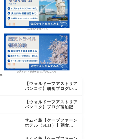
veltraでの予約はこちら
楽天トラベル観光体験での予約はこちら
事
【ウォルドーフアストリア
バンコク】朝食ブログレビ
ュー｜絶品オーダーメニュ
ー&豊富なビュッフェを2
【ウォルドーフアストリア
日間徹底レポ
バンコク】ブログ宿泊記｜
驚きのサウナに極上バー＆
ダイヤモンド特典まとめ
サムイ島【ケープファーン
ホテル（SLH）】朝食ブ
ログレビュー｜離島の絶景
×至福のセミビュッフェを
サムイ島【ケープファーン