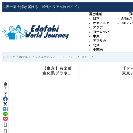
世界一周夫婦が届ける「40代のリアル旅ガイド」
国と地域
飛
日本
ANA/
オセアニア
JAL/
アジア
ヨーロッパ
中東
アフリカ
北米
中南米
ホーム
ホテル
ビジネスホテル
ドーミーイン
東京

【東京】有楽町
【ド
進化系プラネタ
東京
リウム「プラネ
泊記
記事をシェア：
タリアTOKY
室・
O」銀河シート
サウ
体験レビュー
ービ
ュー

