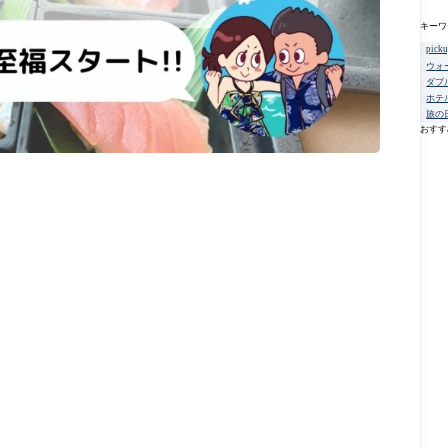
キーワ
pick
ウォ
ダブ
ホテ
旅の
おすす