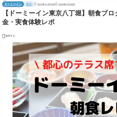


ドーミーイン
東京
2025年12月20日
2026年5月28日
【ドーミーイン東京八丁堀】朝食ブロ
金・実食体験レポ

保存する