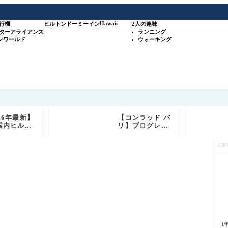
Hawaii
行機
ヒルトン
ドーミーイン
2人の趣味
スターアライアンス
ランニング
ワンワールド
ウォーキング
26年最新】
【コンラッド バ
国内ヒルト
リ】ブログレビ
列35施設＋
ュー ヒルトン高
記
ホテル 攻略
級ホテルブラン
事
ド（比較表
ド ダイヤモンド
を
リジナルマ
+ゴールド会員
検
付き）
特典もご紹介
索
1