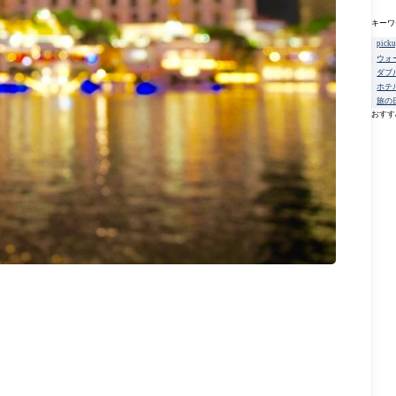
キーワ
pick
ウォ
ダブ
ホテ
旅の
おすす