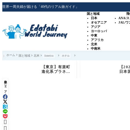
世界一周夫婦が届ける「40代のリアル旅ガイド」
国と地域
飛
日本
ANA/
オセアニア
JAL/
アジア
ヨーロッパ
中東
アフリカ
北米
中南米
ホーム
国と地域
北米
America
ホテル

【東京】有楽町
【20
進化系プラネタ
日本
リウム「プラネ
ン系
記事をシェア：
タリアTOKY
SLH
O」銀河シート
ガイ
体験レビュー
＋オ
ップ

