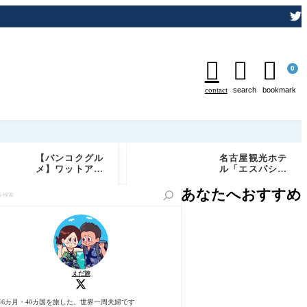



0
contact
search
bookmark
【バンコクグル
名古屋観光ホテ
メ】ワットアル
ル「エスパシオ
ンが目の前の絶
ラウンジ」レビ
景レストラン
ュー｜朝食含む
あなたへおすすめ
「Chom Aru
1日4回のフード
n」実食レビュ
プレゼンテーシ
ー｜予約必須の
ョンを徹底紹介
特等席でしあわ
せディナー
えだ旅
年6カ月・40カ国を旅した、世界一周夫婦です