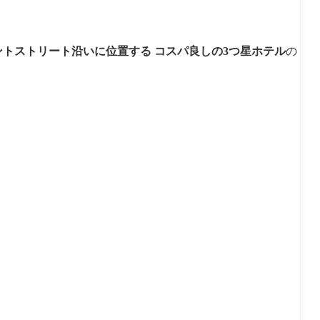
ントストリート沿いに位置する コスパ良しの3つ星ホテル
の