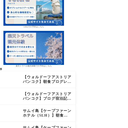
veltraでの予約はこちら
楽天トラベル観光体験での予約はこちら
事
【ウォルドーフアストリア
バンコク】朝食ブログレビ
ュー｜絶品オーダーメニュ
ー&豊富なビュッフェを2
【ウォルドーフアストリア
日間徹底レポ
バンコク】ブログ宿泊記｜
驚きのサウナに極上バー＆
ダイヤモンド特典まとめ
サムイ島【ケープファーン
ホテル（SLH）】朝食ブ
ログレビュー｜離島の絶景
×至福のセミビュッフェを
サムイ島【ケープファーン