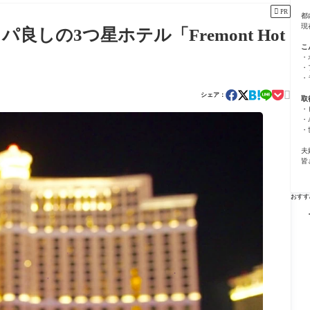

PR
都
現
しの3つ星ホテル「Fremont Hot
こ
・
・
・

シェア：
取
・
・
・
夫
皆
おすす