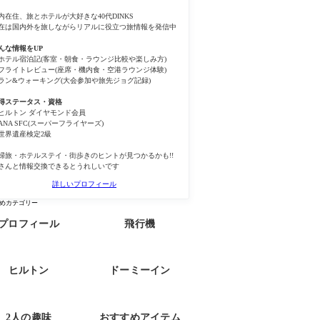
内在住、旅とホテルが大好きな40代DINKS
在は国内外を旅しながらリアルに役立つ旅情報を発信中
んな情報をUP
ホテル宿泊記(客室・朝食・ラウンジ比較や楽しみ方)
フライトレビュー(座席・機内食・空港ラウンジ体験)
ラン&ウォーキング(大会参加や旅先ジョグ記録)
得ステータス・資格
ヒルトン ダイヤモンド会員
ANA SFC(スーパーフライヤーズ)
世界遺産検定2級
婦旅・ホテルステイ・街歩きのヒントが見つかるかも!!
さんと情報交換できるとうれしいです
詳しいプロフィール
めカテゴリー
プロフィール
飛行機
ヒルトン
ドーミーイン
2人の趣味
おすすめアイテム