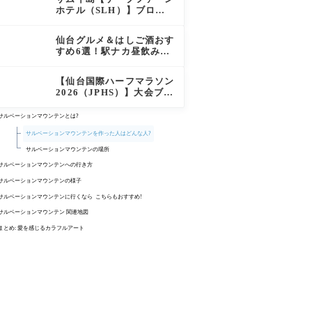
徹底レポート
ホテル（SLH）】ブログ
宿泊記｜プライベートアイ
ランド過ごす極上おこもり
仙台グルメ＆はしご酒おす
ステイ！
すめ6選！駅ナカ昼飲みか
ら絶品牛タン・老舗バーガ
ーまで実食レビュー
【仙台国際ハーフマラソン
2026（JPHS）】大会ブロ
グレビュー｜新緑の杜の都
を駆け抜ける！マイナスイ
サルベーションマウンテンとは?
オン満載なご当地ハーフに
サルベーションマウンテンを作った人はどんな人?
夫婦で参加してみた
サルベーションマウンテンの場所
サルベーションマウンテンへの行き方
1. レンタカーを借りて向かう場合
サルベーションマウンテンの様子
2. ツアーを利用して向かう場合
サルベーションマウンテンに行くなら こちらもおすすめ!
Desert Hills Premium Outlet(デザートヒルズ プレミアムアウト
サルベーションマウンテン 関連地図
レット)
まとめ: 愛を感じるカラフルアート
IN-N-OUT BURGER(イナウトバーガー)