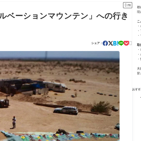

PR
都
現
ルベーションマウンテン」への行き
こ
・
・
・

シェア：
取
・
・
・
夫
皆
おすす