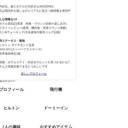
内在住、旅とホテルが大好きな40代DINKS
在は国内外を旅しながらリアルに役立つ旅情報を発信中
んな情報をUP
ホテル宿泊記(客室・朝食・ラウンジ比較や楽しみ方)
フライトレビュー(座席・機内食・空港ラウンジ体験)
ラン&ウォーキング(大会参加や旅先ジョグ記録)
得ステータス・資格
ヒルトン ダイヤモンド会員
ANA SFC(スーパーフライヤーズ)
世界遺産検定2級
婦旅・ホテルステイ・街歩きのヒントが見つかるかも!!
さんと情報交換できるとうれしいです
詳しいプロフィール
めカテゴリー
プロフィール
飛行機
ヒルトン
ドーミーイン
2人の趣味
おすすめアイテム