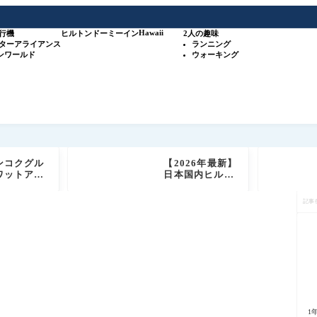
Hawaii
行機
ヒルトン
ドーミーイン
2人の趣味
スターアライアンス
ランニング
ワンワールド
ウォーキング
ンコクグル
【2026年最新】
ワットアル
日本国内ヒルト
目の前の絶
ン系列35施設＋
記
ストラン
SLHホテル 攻略
事
om Aru
ガイド（比較表
を
実食レビュ
＋オリジナルマ
検
予約必須の
ップ付き）
索
席でしあわ
ィナー
1