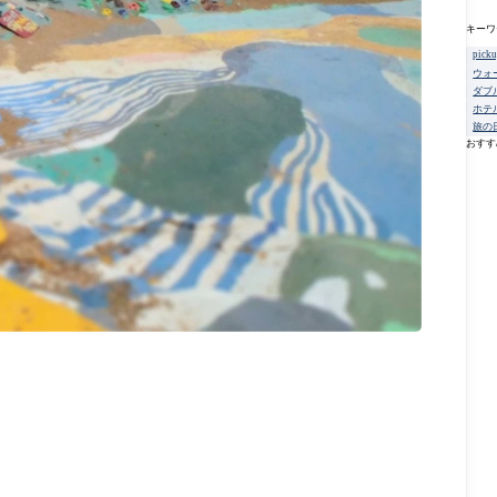
キーワ
pick
ウォ
ダブ
ホテ
旅の
おすす