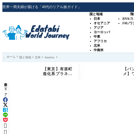
世界一周夫婦が届ける「40代のリアル旅ガイド」
国と地域
飛
日本
ANA/
オセアニア
JAL/
アジア
ヨーロッパ
中東
アフリカ
北米
中南米
ホーム
国と地域
北米
America

【東京】有楽町
【バ
進化系プラネタ
メ】
リウム「プラネ
ンが
記事をシェア：
タリアTOKY
景レ
O」銀河シート
「Ch
体験レビュー
n」
ー｜
特等
せデ

