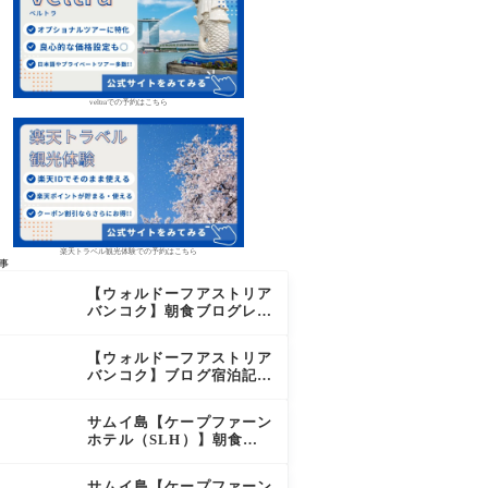
veltraでの予約はこちら
楽天トラベル観光体験での予約はこちら
事
【ウォルドーフアストリア
バンコク】朝食ブログレビ
ュー｜絶品オーダーメニュ
ー&豊富なビュッフェを2
【ウォルドーフアストリア
日間徹底レポ
バンコク】ブログ宿泊記｜
驚きのサウナに極上バー＆
ダイヤモンド特典まとめ
サムイ島【ケープファーン
ホテル（SLH）】朝食ブ
ログレビュー｜離島の絶景
×至福のセミビュッフェを
サムイ島【ケープファーン