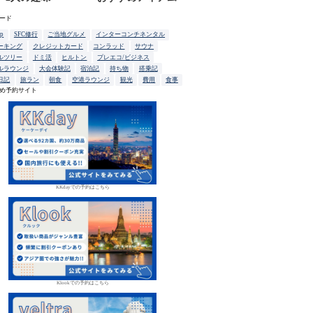
ード
up
SFC修行
ご当地グルメ
インターコンチネンタル
ーキング
クレジットカード
コンラッド
サウナ
ルツリー
ドミ活
ヒルトン
プレエコ/ビジネス
ルラウンジ
大会体験記
宿泊記
持ち物
搭乗記
日記
旅ラン
朝食
空港ラウンジ
観光
費用
食事
め予約サイト
KKdayでの予約はこちら
Klookでの予約はこちら