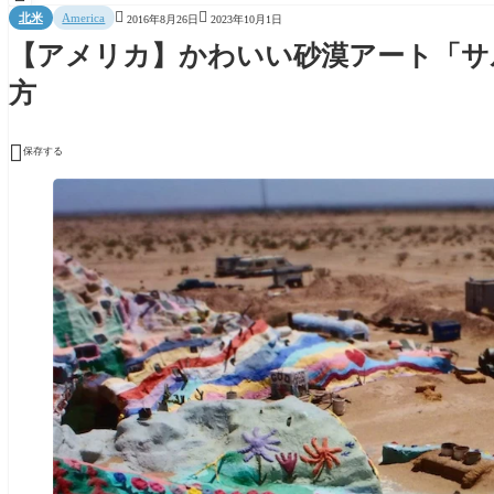


北米
America
2016年8月26日
2023年10月1日
【アメリカ】かわいい砂漠アート「サ
方

保存する