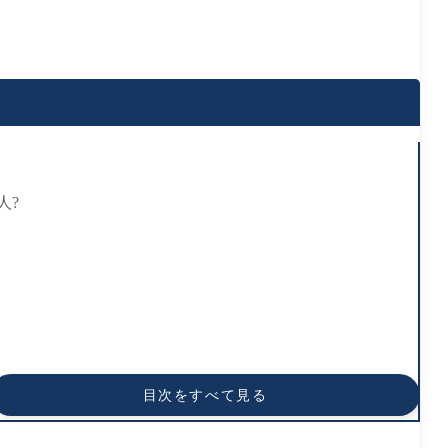
人?
目次をすべて見る
すめ!