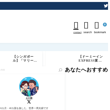



0
contact
search
bookmark
【シンガポー
【ドーミーイン
ル】「マリーナ
EXPRESS富士
ベイサンズ」リ
山御殿場】朝食
ーズナブルにバ
ブログレビュー
あなたへおすすめ
ーで夜景を楽し
｜ご当地メニュ
む方法
ー・料金・実食
体験レポ
えだ旅
年6カ月・40カ国を旅した、世界一周夫婦です