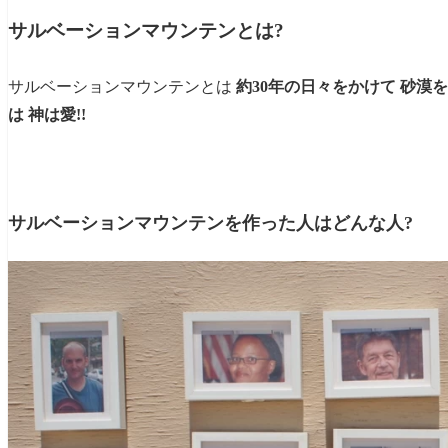
Desert Hills Premium Outlet(デザートヒ
サルベーションマウンテンとは?
IN-N-OUT BURGER(イナウトバーガー)
サルベーションマウンテンとは
約30年の日々をかけて 砂
サルベーションマウンテン 関連地図
は 神は愛!!
まとめ: 愛を感じるカラフルアート
サルベーションマウンテンを作った人はどんな人?