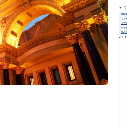
キーワ
pick
ウォ
ダブ
ホテ
旅の
おすす