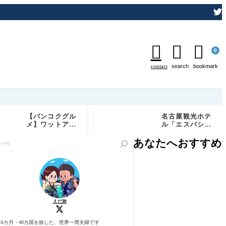



0
contact
search
bookmark
【バンコクグル
名古屋観光ホテ
メ】ワットアル
ル「エスパシオ
ンが目の前の絶
ラウンジ」レビ
景レストラン
ュー｜朝食含む
あなたへおすすめ
「Chom Aru
1日4回のフード
n」実食レビュ
プレゼンテーシ
ー｜予約必須の
ョンを徹底紹介
特等席でしあわ
せディナー
えだ旅
年6カ月・40カ国を旅した、世界一周夫婦です