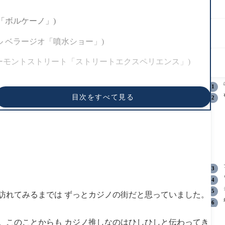
ージュ「ボルケーノ」)
agio」(ホテル ベラージオ「噴水ショー」)
perience」(フリーモントストリート「ストリートエクスペリエンス」)
目次をすべて見る
ル&カジノ)
訪れてみるまでは ずっとカジノの街だと思っていました。
ベガス ノース プレミアム アウトレット)
。このことからも カジノ推しなのはひしひしと伝わってき