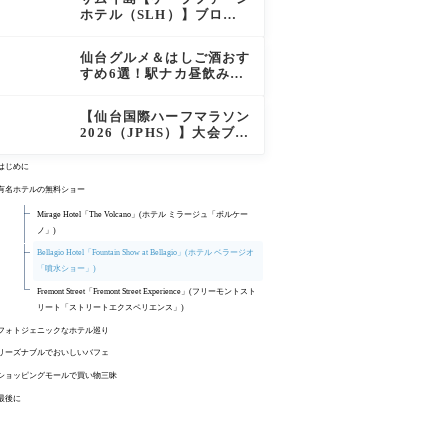
徹底レポート
ホテル（SLH）】ブログ
宿泊記｜プライベートアイ
ランド過ごす極上おこもり
仙台グルメ＆はしご酒おす
ステイ！
すめ6選！駅ナカ昼飲みか
ら絶品牛タン・老舗バーガ
ーまで実食レビュー
【仙台国際ハーフマラソン
2026（JPHS）】大会ブロ
グレビュー｜新緑の杜の都
を駆け抜ける！マイナスイ
はじめに
オン満載なご当地ハーフに
有名ホテルの無料ショー
夫婦で参加してみた
Mirage Hotel「The Volcano」(ホテル ミラージュ「ボルケー
ノ」)
Bellagio Hotel「Fountain Show at Bellagio」(ホテル ベラージオ
「噴水ショー」)
Fremont Street「Fremont Street Experience」(フリーモントスト
リート「ストリートエクスペリエンス」)
フォトジェニックなホテル巡り
Paris Las Vegas(パリス ラスベガス)
リーズナブルでおいしいバフェ
Excalibur Hotel & Casino(エクスカリバー ホテル&カジノ)
Spice Market Buffet(スパイス マーケット バフェ)
ショッピングモールで買い物三昧
New York New York(ニューヨーク ニューヨーク)
Las Vegas North Premium Outlets(ラスベガス ノース プレミア
最後に
ム アウトレット)