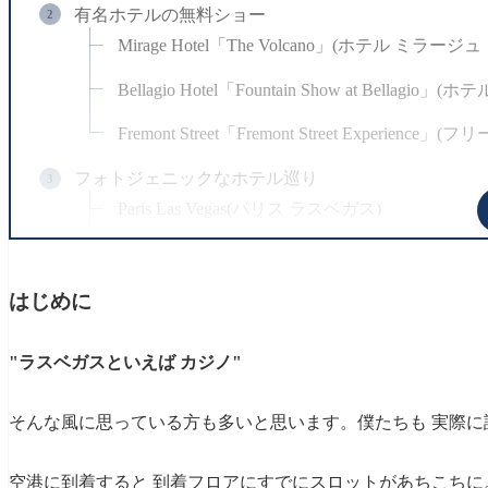
有名ホテルの無料ショー
Mirage Hotel「The Volcano」(ホテル ミラ
Bellagio Hotel「Fountain Show at Bell
Fremont Street「Fremont Street Ex
フォトジェニックなホテル巡り
Paris Las Vegas(パリス ラスベガス)
Excalibur Hotel & Casino(エクスカリバー ホテ
New York New York(ニューヨーク ニューヨーク)
はじめに
リーズナブルでおいしいバフェ
"ラスベガスといえば カジノ"
Spice Market Buffet(スパイス マーケット バフェ)
ショッピングモールで買い物三昧
そんな風に思っている方も多いと思います。僕たちも 実際に
Las Vegas North Premium Outlets(ラス
空港に到着すると 到着フロアにすでにスロットがあちこちに