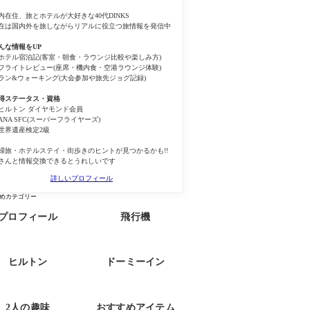
内在住、旅とホテルが大好きな40代DINKS
在は国内外を旅しながらリアルに役立つ旅情報を発信中
んな情報をUP
ホテル宿泊記(客室・朝食・ラウンジ比較や楽しみ方)
フライトレビュー(座席・機内食・空港ラウンジ体験)
ラン&ウォーキング(大会参加や旅先ジョグ記録)
得ステータス・資格
ヒルトン ダイヤモンド会員
ANA SFC(スーパーフライヤーズ)
世界遺産検定2級
婦旅・ホテルステイ・街歩きのヒントが見つかるかも!!
さんと情報交換できるとうれしいです
詳しいプロフィール
めカテゴリー
プロフィール
飛行機
ヒルトン
ドーミーイン
2人の趣味
おすすめアイテム