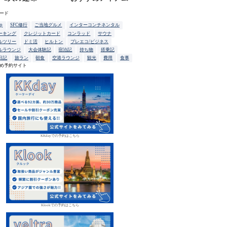
ード
up
SFC修行
ご当地グルメ
インターコンチネンタル
ーキング
クレジットカード
コンラッド
サウナ
ルツリー
ドミ活
ヒルトン
プレエコ/ビジネス
ルラウンジ
大会体験記
宿泊記
持ち物
搭乗記
日記
旅ラン
朝食
空港ラウンジ
観光
費用
食事
め予約サイト
KKdayでの予約はこちら
Klookでの予約はこちら