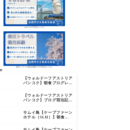
veltraでの予約はこちら
楽天トラベル観光体験での予約はこちら
事
【ウォルドーフアストリア
バンコク】朝食ブログレビ
ュー｜絶品オーダーメニュ
ー&豊富なビュッフェを2
【ウォルドーフアストリア
日間徹底レポ
バンコク】ブログ宿泊記｜
驚きのサウナに極上バー＆
ダイヤモンド特典まとめ
サムイ島【ケープファーン
ホテル（SLH）】朝食ブ
ログレビュー｜離島の絶景
×至福のセミビュッフェを
サムイ島【ケープファーン