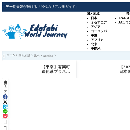
世界一周夫婦が届ける「40代のリアル旅ガイド」
国と地域
飛
日本
ANA/
オセアニア
JAL/
アジア
ヨーロッパ
中東
アフリカ
北米
中南米
ホーム
国と地域
北米
America

【東京】有楽町
【20
進化系プラネタ
日本
リウム「プラネ
ン系
記事をシェア：
タリアTOKY
SLH
O」銀河シート
ガイ
体験レビュー
＋オ
ップ

