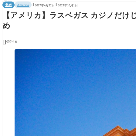


北米
America
2017年4月22日
2023年10月1日
【アメリカ】ラスベガス カジノだけ
め

保存する