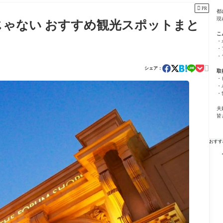

PR
都
現
じゃない おすすめ観光スポットまと
こ
・
・
・

シェア：
取
・
・
・
夫
皆
おすす