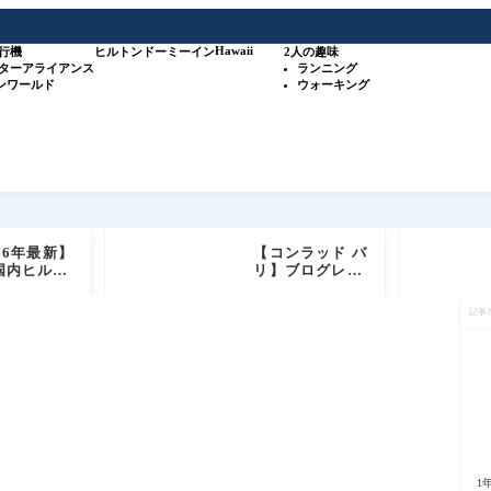
Hawaii
行機
ヒルトン
ドーミーイン
2人の趣味
スターアライアンス
ランニング
ワンワールド
ウォーキング
26年最新】
【コンラッド バ
国内ヒルト
リ】ブログレビ
列35施設＋
ュー ヒルトン高
記
ホテル 攻略
級ホテルブラン
事
ド（比較表
ド ダイヤモンド
を
リジナルマ
+ゴールド会員
検
付き）
特典もご紹介
索
1