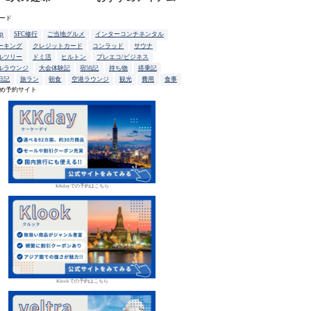
ード
up
SFC修行
ご当地グルメ
インターコンチネンタル
ーキング
クレジットカード
コンラッド
サウナ
ルツリー
ドミ活
ヒルトン
プレエコ/ビジネス
ルラウンジ
大会体験記
宿泊記
持ち物
搭乗記
日記
旅ラン
朝食
空港ラウンジ
観光
費用
食事
め予約サイト
KKdayでの予約はこちら
Klookでの予約はこちら