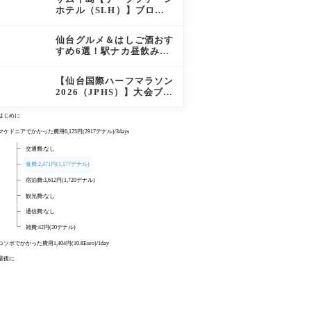
徹底レポート
ホテル（SLH）】ブログ
宿泊記｜プライベートアイ
ランド過ごす極上おこもり
仙台グルメ＆はしご酒おす
ステイ！
すめ6選！駅ナカ昼飲みか
ら絶品牛タン・老舗バーガ
ーまで実食レビュー
【仙台国際ハーフマラソン
2026（JPHS）】大会ブロ
グレビュー｜新緑の杜の都
を駆け抜ける！マイナスイ
はじめに
オン満載なご当地ハーフに
マケドニアでかかった費用6,125円(2917デナル)/3days
夫婦で参加してみた
交通費:なし
食費:2,471円(1,177デナル)
宿泊費:3,612円(1,720デナル)
観光費:なし
通信費:なし
雑費:42円(20デナル)
コソボでかかった費用1,404円(10.8Euro)/1day
交通費:なし
最後に
食費:988円(7.6Euro)
関連記事
宿泊費 観光費 通信費:なし
雑費:416円(3.2Euro)