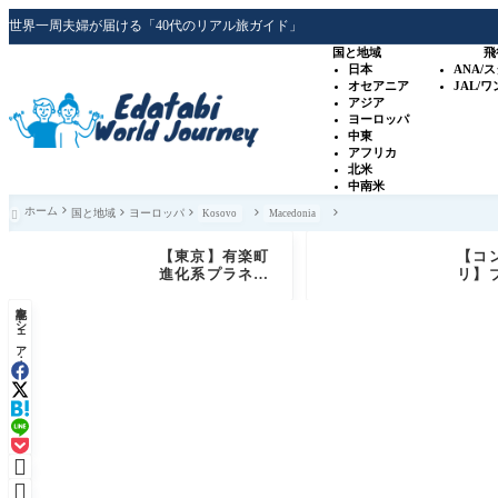
世界一周夫婦が届ける「40代のリアル旅ガイド」
国と地域
飛
日本
ANA/
オセアニア
JAL/
アジア
ヨーロッパ
中東
アフリカ
北米
中南米
ホーム
国と地域
ヨーロッパ
Kosovo
Macedonia

【東京】有楽町
【コ
進化系プラネタ
リ】
リウム「プラネ
ュー
記事をシェア：
タリアTOKY
級ホ
O」銀河シート
ド 
体験レビュー
+ゴ
特典

