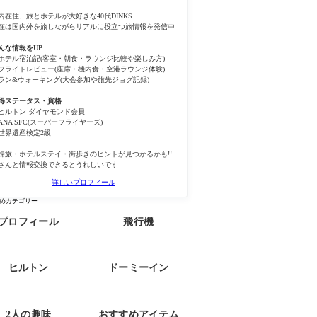
内在住、旅とホテルが大好きな40代DINKS
在は国内外を旅しながらリアルに役立つ旅情報を発信中
んな情報をUP
ホテル宿泊記(客室・朝食・ラウンジ比較や楽しみ方)
フライトレビュー(座席・機内食・空港ラウンジ体験)
ラン&ウォーキング(大会参加や旅先ジョグ記録)
得ステータス・資格
ヒルトン ダイヤモンド会員
ANA SFC(スーパーフライヤーズ)
世界遺産検定2級
婦旅・ホテルステイ・街歩きのヒントが見つかるかも!!
さんと情報交換できるとうれしいです
詳しいプロフィール
めカテゴリー
プロフィール
飛行機
ヒルトン
ドーミーイン
2人の趣味
おすすめアイテム