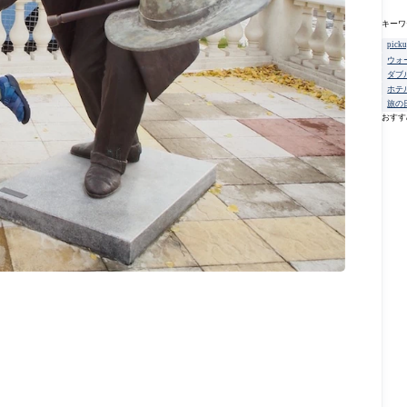
キーワ
pick
ウォ
ダブ
ホテ
旅の
おすす