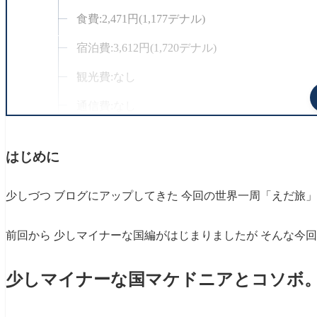
食費:2,471円(1,177デナル)
宿泊費:3,612円(1,720デナル)
観光費:なし
通信費:なし
雑費:42円(20デナル)
はじめに
コソボでかかった費用1,404円(10.8Euro)/1day
交通費:なし
少しづつ ブログにアップしてきた 今回の世界一周「えだ旅
食費:988円(7.6Euro)
前回から 少しマイナーな国編がはじまりましたが そんな今
宿泊費 観光費 通信費:なし
雑費:416円(3.2Euro)
少しマイナーな国マケドニアとコソボ
最後に