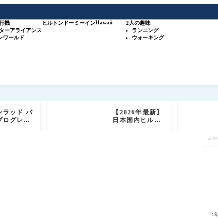
Hawaii
行機
ヒルトン
ドーミーイン
2人の趣味
スターアライアンス
ランニング
ワンワールド
ウォーキング
ンラッド バ
【2026年最新】
ブログレビ
日本国内ヒルト
 ヒルトン高
ン系列35施設＋
記
テルブラン
SLHホテル 攻略
事
ダイヤモンド
ガイド（比較表
を
ールド会員
＋オリジナルマ
検
もご紹介
ップ付き）
索
1