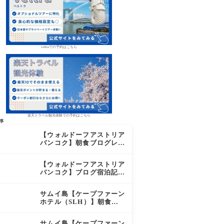
veltraでの予約はこちら
楽天トラベル観光体験での予約はこちら
事
【ウォルドーフアストリア
バンコク】朝食ブログレビ
ュー｜絶品オーダーメニュ
ー&豊富なビュッフェを2
【ウォルドーフアストリア
日間徹底レポ
バンコク】ブログ宿泊記｜
驚きのサウナに極上バー＆
ダイヤモンド特典まとめ
サムイ島【ケープファーン
ホテル（SLH）】朝食ブ
ログレビュー｜離島の絶景
×至福のセミビュッフェを
サムイ島【ケープファーン