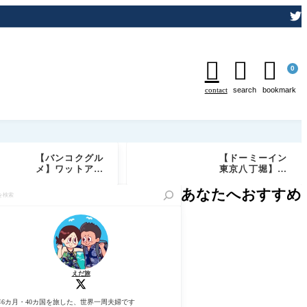



0
contact
search
bookmark
【バンコクグル
【ドーミーイン
メ】ワットアル
東京八丁堀】宿
ンが目の前の絶
泊記ブログ｜客
景レストラン
室・天然温泉・
あなたへおすすめ
「Chom Aru
サウナ・無料サ
n」実食レビュ
ービス徹底レビ
ー｜予約必須の
ュー
特等席でしあわ
せディナー
えだ旅
年6カ月・40カ国を旅した、世界一周夫婦です