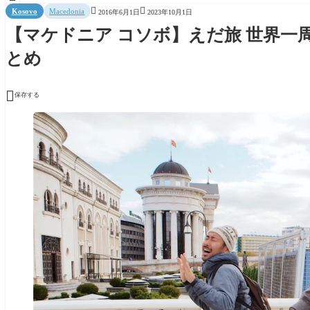


Kosovo
Macedonia
2016年6月1日
2023年10月1日
【マケドニア コソボ】えだ旅 世界一周 
とめ

保存する