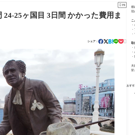

PR
都
現
24-25ヶ国目 3日間 かかった費用ま
こ
・
・
・

シェア：
取
・
・
・
夫
皆
おすす