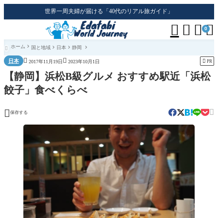
世界一周夫婦が届ける「40代のリアル旅ガイド」




0
ホーム
国と地域
日本
静岡



日本

PR
2017年11月19日
2023年10月1日
【静岡】浜松B級グルメ おすすめ駅近「浜松
餃子」食べくらべ


保存する