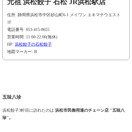
元祖 浜松餃子 石松 JR浜松駅店
住所: 静岡県浜松市中区砂山町6-1 メイワン エキマチウエスト
1F
電話番号: 053-415-8655
営業時間: 11:00-22:00(無休)
HP:
浜松餃子の石松餃子
地図マーカー: B
五味八珍
浜松餃子3軒目に訪れたのは
浜松市民御用達のチェーン店 "五味八
珍"。