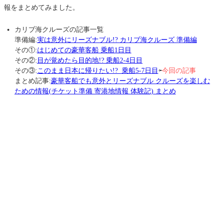
報をまとめてみました。
カリブ海クルーズの記事一覧
準備編:
実は意外にリーズナブル!? カリブ海クルーズ 準備編
その①:
はじめての豪華客船 乗船1日目
その②:
目が覚めたら目的地!? 乗船2-4日目
その③:
このまま日本に帰りたい!? 乗船5-7日目
⇦
今回の記事
まとめ記事:
豪華客船でも意外とリーズナブル クルーズを楽しむ
ための情報(チケット準備 寄港地情報 体験記) まとめ