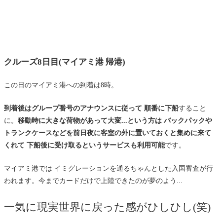
クルーズ8日目(マイアミ港 帰港)
この日のマイアミ港への到着は8時。
到着後はグループ番号のアナウンスに従って 順番に下船
すること
に。
移動時に大きな荷物があって大変...という方は バックパックや
トランクケースなどを前日夜に客室の外に置いておくと集めに来て
くれて 下船後に受け取るというサービスも利用可能
です。
マイアミ港では イミグレーションを通るちゃんとした入国審査が行
われます。今までカードだけで上陸できたのが夢のよう...
一気に現実世界に戻った感がひしひし(笑)