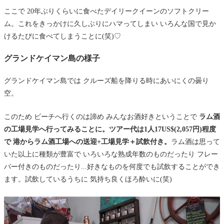
ここで 20年ぶりくらいに食べたデイリークイーンのソフトクリー
ム。これをきっかけに久しぶりにハマってしまい いろんな国で見か
けるたびに食べてしまうことに(笑)♡
グランドケイマン島の様子
グランドケイマン島では クルーズ船を降りる時にあいにくの曇り
空。
このため ビーチへ行くのは諦め みんなお酒好きということで
ラム酒
の工場見学へ行ってみることに。ツアー代は1人17US$(2,057円)程度
で 港からラム酒工場への送迎+工場見学＋試飲付き。
ラム酒は思って
いた以上に種類が豊富で いろいろな熟成年数のものだったり フレー
バー付きのものだったり...好きなものを何度でも試飲することができ
ます。試飲しているうちに 気持ち良くほろ酔いに(笑)