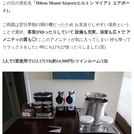
この日の滞在先
「Hilton Miami Airport(ヒルトン マイアミ エアポー
ト)」
ご両親は翌日早朝の飛行機だったため お見送りしやすい場所という
ことで選択。
客室がゆったりしていて 設備も充実。浴室も広々で ア
メニティの質も◯!
ここのアメニティが気に入ってしまい 持ち帰って
リラックスをしたい時にちびちび使ったりしました(笑)
2人で1室使用で123.17US$(約14,900円)/ツインルーム/1泊