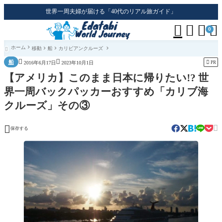
世界一周夫婦が届ける「40代のリアル旅ガイド」




0
ホーム
移動
船
カリビアンクルーズ



船

PR
2016年6月17日
2023年10月1日
【アメリカ】このまま日本に帰りたい!? 世
界一周バックパッカーおすすめ「カリブ海
クルーズ」その③


保存する