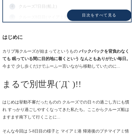
クルーズ7日目(船上)
目次をすべて見る
クルーズ8日目(マイアミ港 帰港)
マイアミ空港にて
はじめに
最後に
カリブ海クルーズが始まってというもの
バックパックを背負わなく
ても 眠っている間に目的地に着くという なんともありがたい毎日。
今まで 少し歩くだけでふーふー言いながら移動していたのに...
まるで別世界(´Д` )!!
はじめは挙動不審だったものの クルーズでの日々の過ごし方にも慣
れ すっかり過ごしやすくなってきた私たち。ここからクルーズ船は
ますます南下して行くことに...
そんな今回は 5-8日目の様子と マイアミ港 帰港後のプチマイアミ情