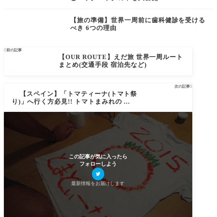
【旅の準備】世界一周前に歯科健診を受ける
べき 6つの理由

前の記事
【OUR ROUTE】えだ旅 世界一周ルート
まとめ(交通手段 宿泊先など)
次の記事

【スペイン】「トマティーナ(トマト祭
り)」へ行く方必見!! トマトまみれの 突撃
レポート
この記事が気に入ったら
フォローしよう
最新情報をお届けします