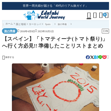
世界一周夫婦が届ける「40代のリアル旅ガイド」




0
ホーム
国と地域
ヨーロッパ
Spain
旅の準備



旅の準備

PR
2016年4月9日
2023年10月1日
【スペイン】「トマティーナ(トマト祭り)」
へ行く方必見!! 準備したことリストまとめ


保存する