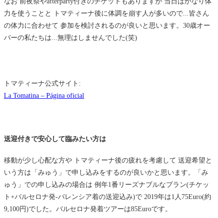
なお 前夜祭やafterparty付きのチケットもありますが 当日はかなり体
力を使うことと トマティーナ後に体調を崩す人が多いので...皆さん
の体力に合わせて 参加を検討されるのが良いと思います。30歳オー
バーの私たちは...無理はしませんでした(笑)
トマティーナ公式サイト:
La Tomatina – Página oficial
送迎付きで安心して臨みたい方は
移動が少し心配な方や トマティーナ後の疲れを考慮して 送迎希望と
いう方は「みゅう」で申し込みをするのが良いかと思います。「み
ゅう」での申し込みの場合は 例年1番リーズナブルなプラン(チケッ
ト+バルセロナ発-バレンシア着の送迎込み)で 2019年は1人75Euro(約
9,100円)でした。バルセロナ発着ツアーは85Euroです。