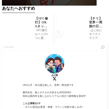
あなたへおすすめ
【SFC修
【チリ】
行】OK
世界一周
Aタッチ
旅の日記
でも利用
サンティ
SFC修行
はじめに

可能!! 那
アゴ編
ルートの1
オースト
覇空港お
つに選ん
ラリアか
すすめ食
だ 羽田-那
ら飛行機
記
事スポッ
覇間の往
で チリの
事
ト3選+α
復ルー
サンティ
を
ト。 せっ
アゴへ。
検
かく那覇
オースト
索
に行くな
ラリアの
ら 少し時
穏やかな
間を作っ
雰囲気か
て 沖縄の
ら 砂埃が
えだ旅
ご当地グ
舞い 落書
ルメを楽
きの多く
しみ
な
1年6カ月・40カ国を旅した、世界一周夫婦です
都内在住、旅とホテルが大好きな40代DINKS
現在は国内外を旅しながらリアルに役立つ旅情報を発信中
こんな情報をUP
・ホテル宿泊記(客室・朝食・ラウンジ比較や楽しみ方)