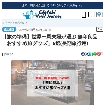
世界一周夫婦が届ける「40代のリアル旅ガイド」




0
ホーム
旅の準備



旅の準備

PR
2020年5月6日
2023年10月1日
【旅の準備】世界一周夫婦が選ぶ 無印良品
「おすすめ旅グッズ」6選(長期旅行用)


保存する