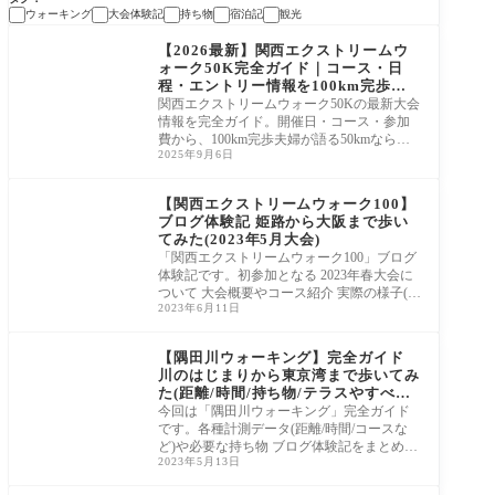
ウォーキング
大会体験記
持ち物
宿泊記
観光
【2026最新】関西エクストリームウ
ォーク50K完全ガイド｜コース・日
程・エントリー情報を100km完歩夫
婦が解説
関西エクストリームウォーク50Kの最新大会
情報を完全ガイド。開催日・コース・参加
費から、100km完歩夫婦が語る50kmならで
2025年9月6日
はの魅力、初心者へのアドバイスまで徹底
解説！
【関西エクストリームウォーク100】
ブログ体験記 姫路から大阪まで歩い
てみた(2023年5月大会)
「関西エクストリームウォーク100」ブログ
体験記です。初参加となる 2023年春大会に
ついて 大会概要やコース紹介 実際の様子(ス
2023年6月11日
タート〜第1CPまで)をご紹介します。
【隅田川ウォーキング】完全ガイド
川のはじまりから東京湾まで歩いてみ
た(距離/時間/持ち物/テラスやすべて
の橋紹介/ブログ体験記)
今回は「隅田川ウォーキング」完全ガイド
です。各種計測データ(距離/時間/コースな
ど)や必要な持ち物 ブログ体験記をまとめま
2023年5月13日
した。隅田川テラスやすべての橋もご紹介
します。