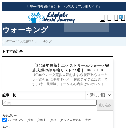
世界一周夫婦が届ける「40代のリアル旅ガイド」




0
ウォーキング
ホーム
2人の趣味
ウォーキング

おすすめ記事
【2026年最新】エクストリームウォーク完
歩夫婦の持ち物リスト22選｜50K・100K
対応 これで初心者も安心！
100kmウォーク完歩夫婦おすすめ 長距離ウォーキ
ングのために準備すべき「厳選アイテム22選」で
す。特に長距離ウォーク初心者向けのセレクトで
ご紹介します。
記事一覧

絞り込み
カテゴリー
ウォーキング
東京
神奈川
兵庫
ビジネスホテル
大阪
タグ