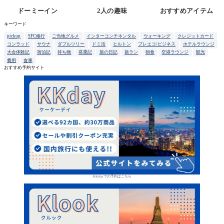
ドーミーイン
2人の趣味
おすすめアイテム
キーワード
pickup
SFC修行
ご当地グルメ
インターコンチネンタル
ウォーキング
クレジットカード
コンラッド
サウナ
ダブルツリー
ドミ活
ヒルトン
プレエコ/ビジネス
ホテルラウンジ
大会体験記
宿泊記
持ち物
搭乗記
旅の日記
旅ラン
朝食
空港ラウンジ
観光
費用
食事
おすすめ予約サイト
KKdayでの予約はこちら