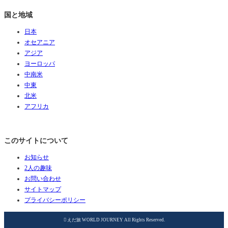
国と地域
日本
オセアニア
アジア
ヨーロッパ
中南米
中東
北米
アフリカ
このサイトについて
お知らせ
2人の趣味
お問い合わせ
サイトマップ
プライバシーポリシー

えだ旅 WORLD JOURNEY All Rights Reserved.