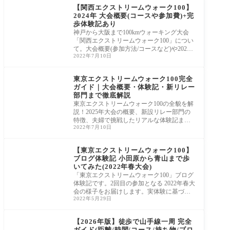
【関西エクストリームウォーク100】
2024年 大会概要(コースや参加費)+完
歩体験記あり
神戸から大阪まで100kmウォーキング大会
「関西エクストリームウォーク100」につい
て。大会概要(参加方法/コースなど)や2023
2022年7月10日
年春大会体験記を完歩夫婦がご紹介しま
す。
東京エクストリームウォーク100完全
ガイド｜大会概要・体験記・新リレー
部門まで徹底解説
東京エクストリームウォーク100の全貌を解
説！2025年大会の概要、新設リレー部門の
特徴、夫婦で挑戦したリアルな体験記ま
2022年7月10日
で。初心者でも安心して挑戦できる理由が
分かります。
【東京エクストリームウォーク100】
ブログ体験記 小田原から青山まで歩
いてみた(2022年春大会)
「東京エクストリームウォーク100」ブログ
体験記です。2回目の参加となる 2022年春大
会の様子をお届けします。実体験に基づい
2022年5月29日
た「完歩のポイント」もまとめました。
【2026年版】徒歩で山手線一周 完全
ガイド(距離/時間/コース/持ち物/ブロ