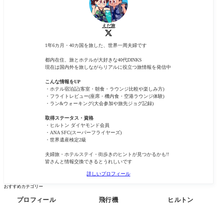
えだ旅
1年6カ月・40カ国を旅した、世界一周夫婦です
都内在住、旅とホテルが大好きな40代DINKS
現在は国内外を旅しながらリアルに役立つ旅情報を発信中
こんな情報をUP
・ホテル宿泊記(客室・朝食・ラウンジ比較や楽しみ方)
・フライトレビュー(座席・機内食・空港ラウンジ体験)
・ラン&ウォーキング(大会参加や旅先ジョグ記録)
取得ステータス・資格
・ヒルトン ダイヤモンド会員
・ANA SFC(スーパーフライヤーズ)
・世界遺産検定2級
夫婦旅・ホテルステイ・街歩きのヒントが見つかるかも!!
皆さんと情報交換できるとうれしいです
詳しいプロフィール
おすすめカテゴリー
プロフィール
飛行機
ヒルトン