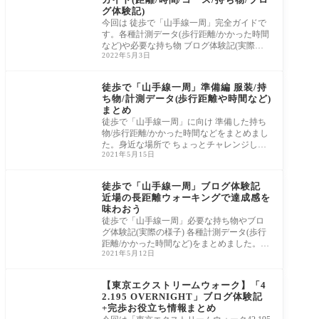
グ体験記)
今回は 徒歩で「山手線一周」完全ガイドで
す。各種計測データ(歩行距離/かかった時間
など)や必要な持ち物 ブログ体験記(実際の
2022年5月3日
様子)をまとめました。
徒歩で「山手線一周」準備編 服装/持
ち物/計測データ(歩行距離や時間など)
まとめ
徒歩で「山手線一周」に向け 準備した持ち
物/歩行距離/かかった時間などをまとめまし
た。身近な場所で ちょっとチャレンジして
2021年5月15日
みたいと思っている方へ 分かりやすくお届
けします。
徒歩で「山手線一周」ブログ体験記
近場の長距離ウォーキングで達成感を
味わおう
徒歩で「山手線一周」必要な持ち物やブロ
グ体験記(実際の様子) 各種計測データ(歩行
距離/かかった時間など)をまとめました。し
2021年5月12日
た様子を写真多めにまとめました。身近な
場所でちょっとチャレンジしてみたい方へ
分かりやすくお届けします。
【東京エクストリームウォーク】「4
2.195 OVERNIGHT」ブログ体験記
+完歩お役立ち情報まとめ