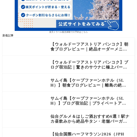
楽天トラベル観光体験での予約はこちら
新着記事
【ウォルドーフアストリア バンコク】朝
食ブログレビュー｜絶品オーダーメニュ
ー&豊富なビュッフェを2日間徹底レポ
【ウォルドーフアストリア バンコク】ブ
ログ宿泊記｜驚きのサウナに極上バー＆
ダイヤモンド特典まとめ
サムイ島【ケープファーンホテル（SL
H）】朝食ブログレビュー｜離島の絶景×
至福のセミビュッフェを徹底レポート
サムイ島【ケープファーンホテル（SL
H）】ブログ宿泊記｜プライベートアイ
ランド過ごす極上おこもりステイ！
仙台グルメ＆はしご酒おすすめ6選！駅ナ
カ昼飲みから絶品牛タン・老舗バーガー
まで実食レビュー
【仙台国際ハーフマラソン2026（JPH