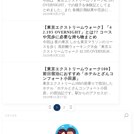
今回は「東京エクストリームウォーク42.195
OVERNIGHT」での様子を体験記としてま
とめました。また 各種計測結果や完歩に役
2020年9月27日
立つ情報(コースの特徴/完歩するためのポイ
ントなど)もご紹介します。
【東京エクストリームウォーク】「4
2.195 OVERNIGHT」とは?? コース
や完歩に必要な持ち物まとめ
今回は 夜の東京 しかも東京マラソンのコー
スを歩く 長距離ウォーキング大会「東京エ
クストリームウォーク 42.195 OVERNIGH
2020年9月22日
T」について。大会概要(参加方法/コースな
ど)に加え 完歩のためにおすすめな持ち物も
ご紹介します。
【東京エクストリームウォーク100】
前日宿泊におすすめ「ホテルとざんコ
ンフォート小田原」
東京エクストリーム100の前乗りで宿泊した
ホテル「ホテルとざんコンフォート小田
原」の宿泊記です。駅からのアクセスが良
2019年11月17日
い清潔感のあるホテルでした。シャワーブ
ースとマッサージソファーは疲れを癒すの


に良かったです。
1
2
記
事
を
検
索