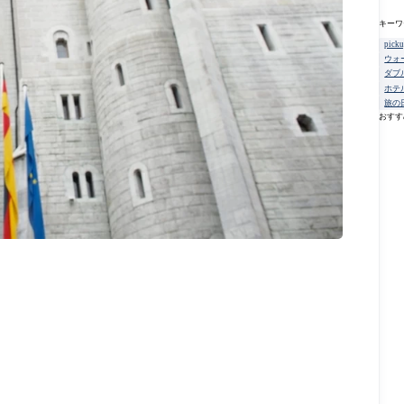
キーワ
pick
ウォ
ダブ
ホテ
旅の
おすす