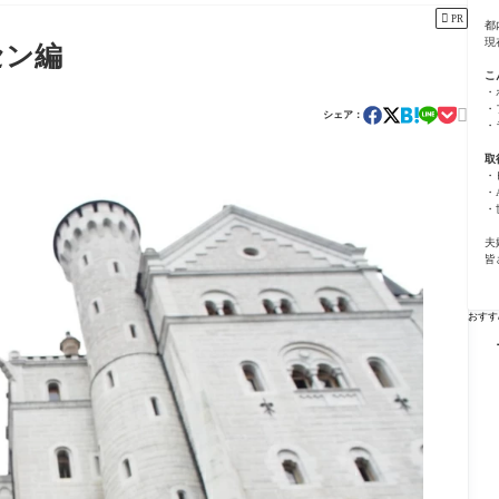

PR
都
現
セン編
こ
・
・

シェア：
・
取
・
・
・
夫
皆
おすす