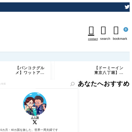



0
contact
search
bookmark
【バンコクグル
【ドーミーイン
メ】ワットアル
東京八丁堀】宿
ンが目の前の絶
泊記ブログ｜客
景レストラン
室・天然温泉・
あなたへおすすめ
「Chom Aru
サウナ・無料サ
n」実食レビュ
ービス徹底レビ
ー｜予約必須の
ュー
特等席でしあわ
せディナー
えだ旅
年6カ月・40カ国を旅した、世界一周夫婦です