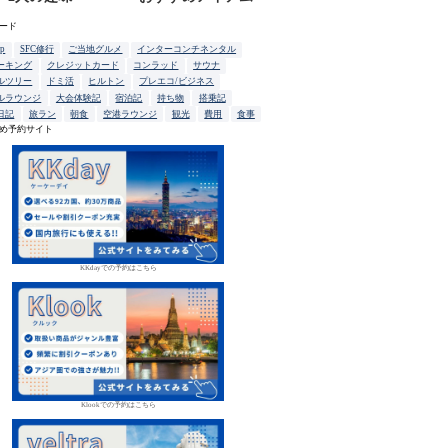
ード
up
SFC修行
ご当地グルメ
インターコンチネンタル
ーキング
クレジットカード
コンラッド
サウナ
ルツリー
ドミ活
ヒルトン
プレエコ/ビジネス
ルラウンジ
大会体験記
宿泊記
持ち物
搭乗記
日記
旅ラン
朝食
空港ラウンジ
観光
費用
食事
め予約サイト
KKdayでの予約はこちら
Klookでの予約はこちら