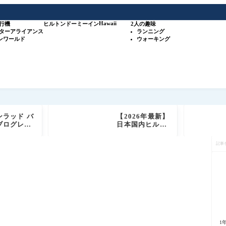
Hawaii
行機
ヒルトン
ドーミーイン
2人の趣味
スターアライアンス
ランニング
ワンワールド
ウォーキング
ンラッド バ
【2026年最新】
ブログレビ
日本国内ヒルト
 ヒルトン高
ン系列35施設＋
記
テルブラン
SLHホテル 攻略
事
ダイヤモンド
ガイド（比較表
を
ールド会員
＋オリジナルマ
検
もご紹介
ップ付き）
索
1