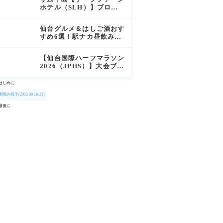
徹底レポート
ホテル（SLH）】ブログ
宿泊記｜プライベートアイ
ランド過ごす極上おこもり
仙台グルメ＆はしご酒おす
ステイ！
すめ6選！駅ナカ昼飲みか
ら絶品牛タン・老舗バーガ
ーまで実食レビュー
【仙台国際ハーフマラソン
2026（JPHS）】大会ブロ
グレビュー｜新緑の杜の都
を駆け抜ける！マイナスイ
はじめに
オン満載なご当地ハーフに
実際の様子(2015.09.18-21)
夫婦で参加してみた
最後に