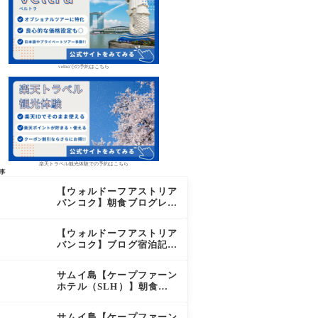
veltraでの予約はこちら
楽天トラベル観光体験での予約はこちら
事
【ウォルドーフアストリア
バンコク】朝食ブログレビ
ュー｜絶品オーダーメニュ
ー&豊富なビュッフェを2
【ウォルドーフアストリア
日間徹底レポ
バンコク】ブログ宿泊記｜
驚きのサウナに極上バー＆
ダイヤモンド特典まとめ
サムイ島【ケープファーン
ホテル（SLH）】朝食ブ
ログレビュー｜離島の絶景
×至福のセミビュッフェを
サムイ島【ケープファーン