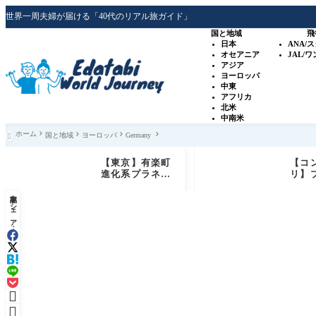
世界一周夫婦が届ける「40代のリアル旅ガイド」
国と地域
飛
日本
ANA/
オセアニア
JAL/
アジア
ヨーロッパ
中東
アフリカ
北米
中南米
ホーム
国と地域
ヨーロッパ
Germany

【東京】有楽町
【コ
進化系プラネタ
リ】
リウム「プラネ
ュー
記事をシェア：
タリアTOKY
級ホ
O」銀河シート
ド 
体験レビュー
+ゴ
特典

