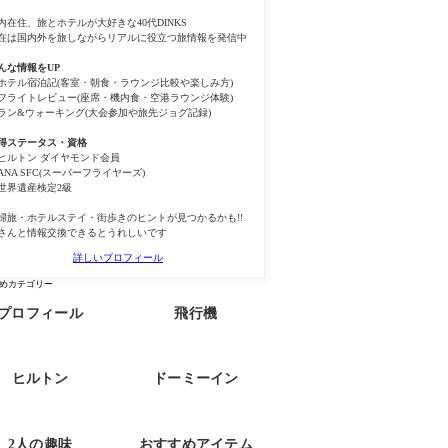
内在住、旅とホテルが大好きな40代DINKS
在は国内外を旅しながらリアルに役立つ旅情報を発信中
んな情報をUP
ホテル宿泊記(客室・朝食・ラウンジ比較や楽しみ方)
フライトレビュー(座席・機内食・空港ラウンジ体験)
ラン&ウォーキング(大会参加や旅先ジョグ記録)
得ステータス・資格
ヒルトン ダイヤモンド会員
ANA SFC(スーパーフライヤーズ)
世界遺産検定2級
婦旅・ホテルステイ・街歩きのヒントが見つかるかも!!
さんと情報交換できるとうれしいです
詳しいプロフィール
めカテゴリー
プロフィール
飛行機
ヒルトン
ドーミーイン
2人の趣味
おすすめアイテム