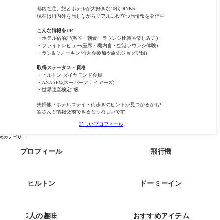
都内在住、旅とホテルが大好きな40代DINKS
現在は国内外を旅しながらリアルに役立つ旅情報を発信中
こんな情報をUP
・ホテル宿泊記(客室・朝食・ラウンジ比較や楽しみ方)
・フライトレビュー(座席・機内食・空港ラウンジ体験)
・ラン&ウォーキング(大会参加や旅先ジョグ記録)
取得ステータス・資格
・ヒルトン ダイヤモンド会員
・ANA SFC(スーパーフライヤーズ)
・世界遺産検定2級
夫婦旅・ホテルステイ・街歩きのヒントが見つかるかも!!
皆さんと情報交換できるとうれしいです
詳しいプロフィール
めカテゴリー
プロフィール
飛行機
ヒルトン
ドーミーイン
2人の趣味
おすすめアイテム