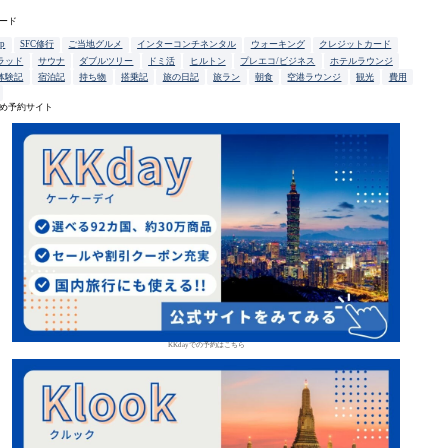
ード
up
SFC修行
ご当地グルメ
インターコンチネンタル
ウォーキング
クレジットカード
ラッド
サウナ
ダブルツリー
ドミ活
ヒルトン
プレエコ/ビジネス
ホテルラウンジ
体験記
宿泊記
持ち物
搭乗記
旅の日記
旅ラン
朝食
空港ラウンジ
観光
費用
め予約サイト
KKdayでの予約はこちら