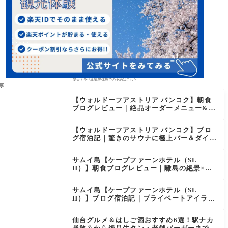
楽天トラベル観光体験での予約はこちら
事
【ウォルドーフアストリア バンコク】朝食
ブログレビュー｜絶品オーダーメニュー&豊
富なビュッフェを2日間徹底レポ
【ウォルドーフアストリア バンコク】ブロ
グ宿泊記｜驚きのサウナに極上バー＆ダイヤ
モンド特典まとめ
サムイ島【ケープファーンホテル（SL
H）】朝食ブログレビュー｜離島の絶景×至
福のセミビュッフェを徹底レポート
サムイ島【ケープファーンホテル（SL
H）】ブログ宿泊記｜プライベートアイラン
ド過ごす極上おこもりステイ！
仙台グルメ＆はしご酒おすすめ6選！駅ナカ