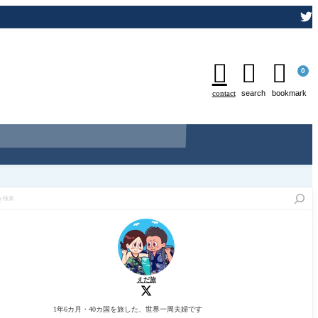



0
contact
search
bookmark
えだ旅
1年6カ月・40カ国を旅した、世界一周夫婦です