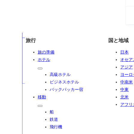
旅行
国と地域
旅の準備
日本
ホテル
オセア
アジア
高級ホテル
ヨーロ
ビジネスホテル
中南米
バックパッカー宿
中東
移動
北米
アフリ
船
鉄道
飛行機