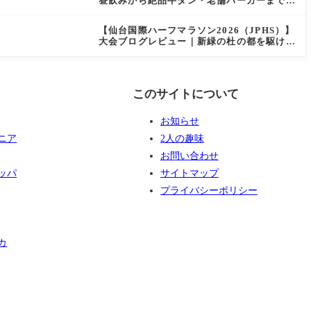
昼飲みから絶品牛タン・老舗バーガーまで実
食レビュー
【仙台国際ハーフマラソン2026（JPHS）】
大会ブログレビュー｜新緑の杜の都を駆け抜
ける！マイナスイオン満載なご当地ハーフに
夫婦で参加してみた
このサイトについて
お知らせ
ニア
2人の趣味
お問い合わせ
ッパ
サイトマップ
プライバシーポリシー
カ