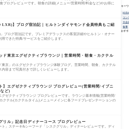
)」朝食ブログレビューです。朝食の詳細(メニュー/営業時間/料金など)やお得に
キーワ
。
pick
コン
大会
TO LXR)】ブログ宿泊記｜ヒルトンダイヤモンド会員特典もご紹
食事
おすす
 LXR)」ブログ宿泊記です。プレミアデラックスの客室詳細やヒルトン・オナー
利用できた特典/サービスをご紹介します。
ッド東京エグゼクティブラウンジ｜営業時間・朝食・カクテル
ド東京」のエグゼクティブラウンジ体験ブログ。営業時間、朝食、カクテル
ス内容まで写真付きで詳しくレビューします。
ト】エグゼクティブラウンジ ブログレビュー(営業時間/イブニ
など)
グゼクティブラウンジ ブログレビューです。ラウンジ基本情報(営業時間/
カクテル(カクテルタイム)メニューメインに各フードプレゼンテーションの
グリル」記念日ディナーコース ブログレビュー
ート」ステーキ&シーフード「シスクグリル」ディナーレビューです。ディ