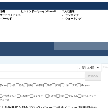
Hawaii
行機
ヒルトン
ドーミーイン
2人の趣味
スターアライアンス
ランニング
ワンワールド
ウォーキング
記

事
を
検
絞り込み
索
大阪
静岡
宮城
神奈川
京都
広島
千葉
愛知
Taiwan
Malaysia
ご当地グルメ
SFC修行
コンラッド
お寿司
サムイ島
ダブルツリー
LXR
キュリオ
X】品数豊富な朝食ブログレビュー(ご当地メニュー/時間/料金な