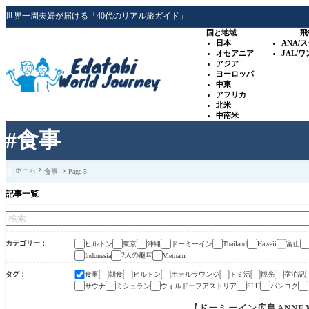
世界一周夫婦が届ける「40代のリアル旅ガイド」
国と地域
飛
日本
ANA/
オセアニア
JAL/
アジア
ヨーロッパ
中東
アフリカ
北米
中南米
#食事
ホーム
食事
Page 5

記事一覧
カテゴリー
ヒルトン
東京
沖縄
ドーミーイン
富山
Thailand
Hawaii
2人の趣味
Indonesia
Vietnam
タグ
食事
朝食
ヒルトン
ホテルラウンジ
ドミ活
観光
宿泊記
サウナ
ミシュラン
ウォルドーフアストリア
バンコク
SLH
【ドーミーイン広島ANNE