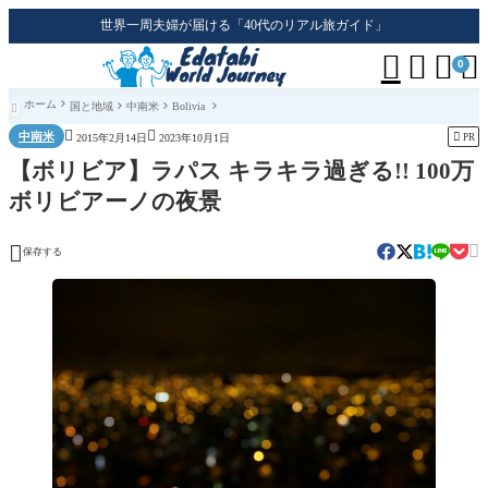
世界一周夫婦が届ける「40代のリアル旅ガイド」




0
ホーム
国と地域
中南米
Bolivia



中南米

PR
2015年2月14日
2023年10月1日
【ボリビア】ラパス キラキラ過ぎる!! 100万
ボリビアーノの夜景


保存する