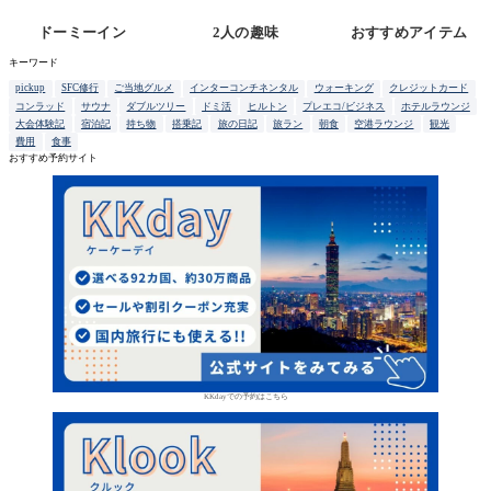
ドーミーイン
2人の趣味
おすすめアイテム
キーワード
pickup
SFC修行
ご当地グルメ
インターコンチネンタル
ウォーキング
クレジットカード
コンラッド
サウナ
ダブルツリー
ドミ活
ヒルトン
プレエコ/ビジネス
ホテルラウンジ
大会体験記
宿泊記
持ち物
搭乗記
旅の日記
旅ラン
朝食
空港ラウンジ
観光
費用
食事
おすすめ予約サイト
KKdayでの予約はこちら