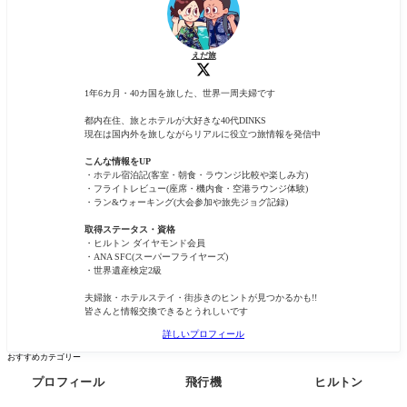
ど)
ュー
らと海鮮
た。 その
が盛り放
際に マレ
題な「海
ーシア航
鮮丼」を
空が運営
えだ旅
含め 朝食
する 「GO
詳細(メニ
LDEN LO
ュー/時間/
UNGE(ゴ
1年6カ月・40カ国を旅した、世界一周夫婦です
コロナ対
ール
応など)を
都内在住、旅とホテルが大好きな40代DINKS
現在は国内外を旅しながらリアルに役立つ旅情報を発信中
ご紹介し
ます。
こんな情報をUP
・ホテル宿泊記(客室・朝食・ラウンジ比較や楽しみ方)
・フライトレビュー(座席・機内食・空港ラウンジ体験)
・ラン&ウォーキング(大会参加や旅先ジョグ記録)
取得ステータス・資格
・ヒルトン ダイヤモンド会員
・ANA SFC(スーパーフライヤーズ)
・世界遺産検定2級
夫婦旅・ホテルステイ・街歩きのヒントが見つかるかも!!
皆さんと情報交換できるとうれしいです
詳しいプロフィール
おすすめカテゴリー
プロフィール
飛行機
ヒルトン