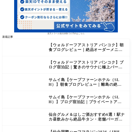
楽天トラベル観光体験での予約はこちら
新着記事
【ウォルドーフアストリア バンコク】朝
食ブログレビュー｜絶品オーダーメニュ
ー&豊富なビュッフェを2日間徹底レポ
【ウォルドーフアストリア バンコク】ブ
ログ宿泊記｜驚きのサウナに極上バー＆
ダイヤモンド特典まとめ
サムイ島【ケープファーンホテル（SL
H）】朝食ブログレビュー｜離島の絶景×
至福のセミビュッフェを徹底レポート
サムイ島【ケープファーンホテル（SL
H）】ブログ宿泊記｜プライベートアイ
ランド過ごす極上おこもりステイ！
仙台グルメ＆はしご酒おすすめ6選！駅ナ
カ昼飲みから絶品牛タン・老舗バーガー
まで実食レビュー
【仙台国際ハーフマラソン2026（JPH