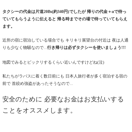
タクシーの代金は片道20Bs(約340円)でしたが 帰りの代金＋αで待っ
ていてもらうように伝えると 帰る時までその場で待っていてもらえ
ます。
近所の宿に宿泊している場合でも キリキリ展望台の付近は 夜は人通
りも少なく物騒なので...
行き帰りは必ずタクシーを使いましょう!!!
地図でみるとビックリするくらい近いんですけどね(泣)
私たちがラパスに着く数日前にも 日本人旅行者が多く宿泊する宿の
前で 首絞め強盗があったそうなので...
安全のために 必要なお金はお支払いする
ことをオススメします。