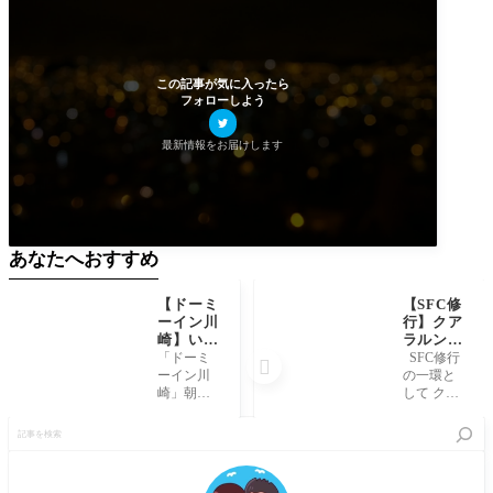
この記事が気に入ったら
フォローしよう
最新情報をお届けします
あなたへおすすめ
【ドーミ
【SFC修
ーイン川
行】クア
崎】いく
ラルンプ
らと海鮮
ール国際
「ドーミ
SFC修行

盛り放題
空港「G
ーイン川
の一環と
朝食ブロ
OLDEN
崎」朝食
して クア
グレビュ
LOUNG
ブログレ
ラルンプ
記
ー(ご当
E(ゴール
ビューで
ール国際
事
地メニュ
デンラウ
す。ご当
空港(KLI
を
ー/料金/
ンジ)」
地メニュ
A)に立ち
検
時間な
体験レビ
ーのいく
寄りまし
索