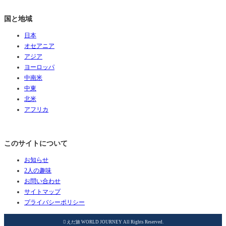
国と地域
日本
オセアニア
アジア
ヨーロッパ
中南米
中東
北米
アフリカ
このサイトについて
お知らせ
2人の趣味
お問い合わせ
サイトマップ
プライバシーポリシー

えだ旅 WORLD JOURNEY All Rights Reserved.