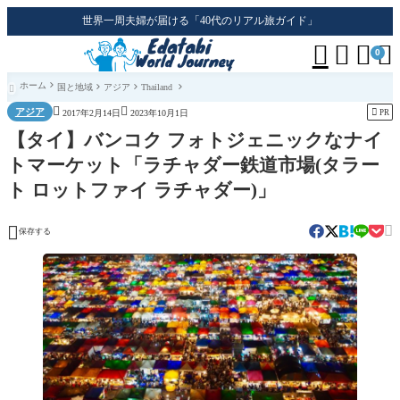
世界一周夫婦が届ける「40代のリアル旅ガイド」




0
ホーム
国と地域
アジア
Thailand



アジア

PR
2017年2月14日
2023年10月1日
【タイ】バンコク フォトジェニックなナイ
トマーケット「ラチャダー鉄道市場(タラー
ト ロットファイ ラチャダー)」


保存する