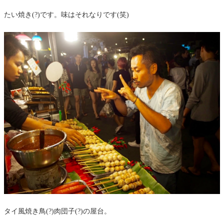
たい焼き(?)です。味はそれなりです(笑)
タイ風焼き鳥(?)肉団子(?)の屋台。