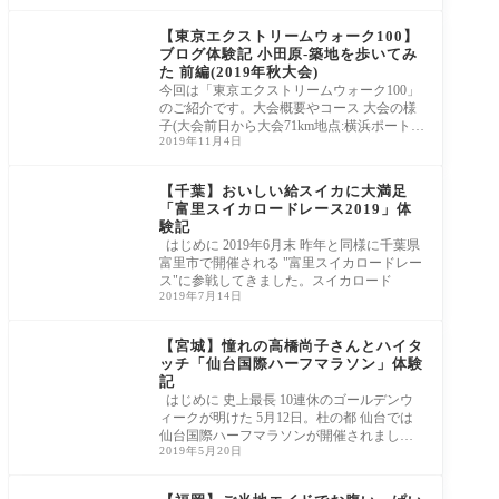
【東京エクストリームウォーク100】
ブログ体験記 小田原-築地を歩いてみ
た 前編(2019年秋大会)
今回は「東京エクストリームウォーク100」
のご紹介です。大会概要やコース 大会の様
子(大会前日から大会71km地点:横浜ポートサ
2019年11月4日
イド公園まで)をお届けします。
【千葉】おいしい給スイカに大満足
「富里スイカロードレース2019」体
験記
はじめに 2019年6月末 昨年と同様に千葉県
富里市で開催される "富里スイカロードレー
ス"に参戦してきました。スイカロード
2019年7月14日
【宮城】憧れの高橋尚子さんとハイタ
ッチ「仙台国際ハーフマラソン」体験
記
はじめに 史上最長 10連休のゴールデンウ
ィークが明けた 5月12日。杜の都 仙台では
仙台国際ハーフマラソンが開催されまし
2019年5月20日
た。 去