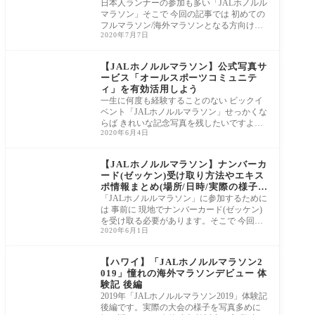
日本人ランナーの参加も多い「JALホノルル
マラソン」そこで 今回の記事では 初めての
フルマラソン/海外マラソンとなる方向けに
2020年7月7日
ホノルル到着-前日まで フルマラソンへのコ
ンディションを整えるための過ごし方につ
いて解説します。
【JALホノルルマラソン】公式写真サ
ービス「オールスポーツコミュニテ
ィ」を有効活用しよう
一生に何度も経験することのない ビックイ
ベント「JALホノルルマラソン」せっかくな
らば きれいな記念写真を残したいですよ
2020年6月4日
ね。そこで 今回は JALホノルルマラソン公
式写真サービスの詳細+有効活用する方法に
ついてご紹介します。
【JALホノルルマラソン】ナンバーカ
ード(ゼッケン)受け取り方法やエキス
ポ情報まとめ(場所/日時/実際の様子な
ど)
「JALホノルルマラソン」に参加するために
は 事前に 現地でナンバーカード(ゼッケン)
を受け取る必要があります。そこで 今回は
2020年6月1日
ホノルル到着後に行う「ナンバーカード受
け取り方法」についてのご紹介です。また
同時開催されるエキスポの様子にも触れて
【ハワイ】「JALホノルルマラソン2
いきます。
019」憧れの海外マラソンデビュー 体
験記 後編
2019年「JALホノルルマラソン2019」体験記
後編です。実際の大会の様子を写真多めに