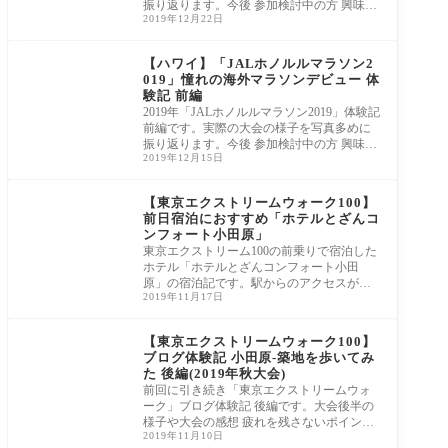
振り返ります。今後 参加検討中の方 興味が
2019年12月22日
ある方は すきま時間のおともにどうぞ。
【ハワイ】「JALホノルルマラソン2
019」憧れの海外マラソンデビュー 体
験記 前編
2019年「JALホノルルマラソン2019」体験記
前編です。実際の大会の様子を写真多めに
振り返ります。今後 参加検討中の方 興味が
2019年12月15日
ある方は すきま時間のおともにどうぞ。
【東京エクストリームウォーク100】
前日宿泊におすすめ「ホテルとざんコ
ンフォート小田原」
東京エクストリーム100の前乗りで宿泊した
ホテル「ホテルとざんコンフォート小田
原」の宿泊記です。駅からのアクセスが良
2019年11月17日
い清潔感のあるホテルでした。シャワーブ
ースとマッサージソファーは疲れを癒すの
に良かったです。
【東京エクストリームウォーク100】
ブログ体験記 小田原-築地を歩いてみ
た 後編(2019年秋大会)
前回に引き続き「東京エクストリームウォ
ーク」ブログ体験記 後編です。大会後半の
様子や大会の感想 疲れを残さないポイント
2019年11月10日
などもご紹介します。