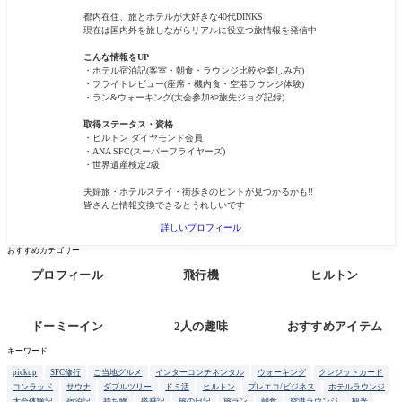
都内在住、旅とホテルが大好きな40代DINKS
現在は国内外を旅しながらリアルに役立つ旅情報を発信中
こんな情報をUP
・ホテル宿泊記(客室・朝食・ラウンジ比較や楽しみ方)
・フライトレビュー(座席・機内食・空港ラウンジ体験)
・ラン&ウォーキング(大会参加や旅先ジョグ記録)
取得ステータス・資格
・ヒルトン ダイヤモンド会員
・ANA SFC(スーパーフライヤーズ)
・世界遺産検定2級
夫婦旅・ホテルステイ・街歩きのヒントが見つかるかも!!
皆さんと情報交換できるとうれしいです
詳しいプロフィール
おすすめカテゴリー
プロフィール
飛行機
ヒルトン
ドーミーイン
2人の趣味
おすすめアイテム
キーワード
pickup
SFC修行
ご当地グルメ
インターコンチネンタル
ウォーキング
クレジットカード
コンラッド
サウナ
ダブルツリー
ドミ活
ヒルトン
プレエコ/ビジネス
ホテルラウンジ
大会体験記
宿泊記
持ち物
搭乗記
旅の日記
旅ラン
朝食
空港ラウンジ
観光