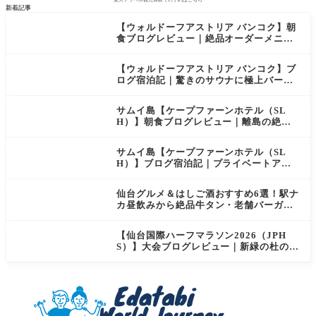
新着記事
【ウォルドーフアストリア バンコク】朝
食ブログレビュー｜絶品オーダーメニュ
ー&豊富なビュッフェを2日間徹底レポ
【ウォルドーフアストリア バンコク】ブ
ログ宿泊記｜驚きのサウナに極上バー＆
ダイヤモンド特典まとめ
サムイ島【ケープファーンホテル（SL
H）】朝食ブログレビュー｜離島の絶景×
至福のセミビュッフェを徹底レポート
サムイ島【ケープファーンホテル（SL
H）】ブログ宿泊記｜プライベートアイ
ランド過ごす極上おこもりステイ！
仙台グルメ＆はしご酒おすすめ6選！駅ナ
カ昼飲みから絶品牛タン・老舗バーガー
まで実食レビュー
【仙台国際ハーフマラソン2026（JPH
S）】大会ブログレビュー｜新緑の杜の都
を駆け抜ける！マイナスイオン満載なご
当地ハーフに夫婦で参加してみた