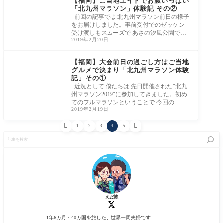
【福岡】ご当地エイドでお腹いっぱい
「北九州マラソン」体験記 その②
前回の記事では 北九州マラソン前日の様子
をお届けしました。事前受付でのゼッケン
受け渡しもスムーズで あさの汐風公園で行
2019年2月20日
わ
【福岡】大会前日の過ごし方はご当地
グルメで決まり「北九州マラソン体験
記」その①
近況として 僕たちは 先日開催された"北九
州マラソン2019"に参加してきました。初め
てのフルマラソンということで 今回の
2019年2月19日


1
2
3
4
5
記
事
を
検
索
えだ旅
1年6カ月・40カ国を旅した、世界一周夫婦です