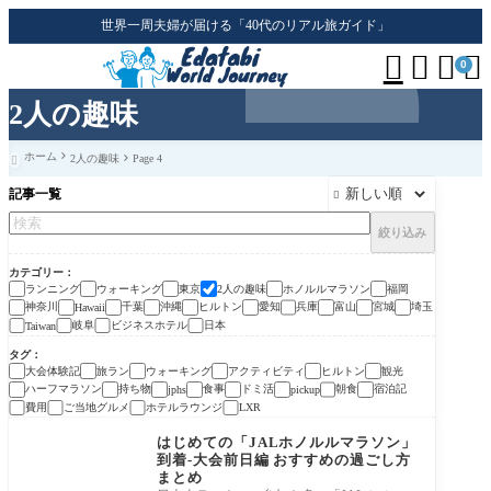
世界一周夫婦が届ける「40代のリアル旅ガイド」




0
2人の趣味
ホーム
2人の趣味
Page 4

記事一覧

絞り込み
カテゴリー
ランニング
ウォーキング
東京
2人の趣味
ホノルルマラソン
福岡
神奈川
千葉
沖縄
ヒルトン
愛知
兵庫
富山
宮城
埼玉
Hawaii
岐阜
ビジネスホテル
日本
Taiwan
タグ
大会体験記
旅ラン
ウォーキング
アクティビティ
ヒルトン
観光
ハーフマラソン
持ち物
食事
ドミ活
朝食
宿泊記
jphs
pickup
費用
ご当地グルメ
ホテルラウンジ
LXR
はじめての「JALホノルルマラソン」
到着-大会前日編 おすすめの過ごし方
まとめ