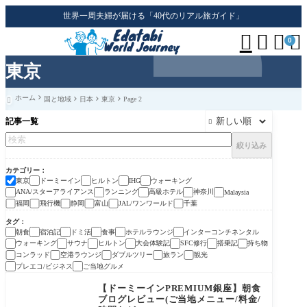
世界一周夫婦が届ける「40代のリアル旅ガイド」




0
東京
ホーム
国と地域
日本
東京
Page 2

記事一覧

絞り込み
カテゴリー
東京
ドーミーイン
ヒルトン
ウォーキング
IHG
ANA/スターアライアンス
ランニング
高級ホテル
神奈川
Malaysia
福岡
飛行機
静岡
富山
JAL/ワンワールド
千葉
タグ
朝食
宿泊記
ドミ活
食事
ホテルラウンジ
インターコンチネンタル
ウォーキング
サウナ
ヒルトン
大会体験記
SFC修行
搭乗記
持ち物
コンラッド
空港ラウンジ
ダブルツリー
旅ラン
観光
プレエコ/ビジネス
ご当地グルメ
【ドーミーインPREMIUM銀座】朝食
ブログレビュー(ご当地メニュー/料金/