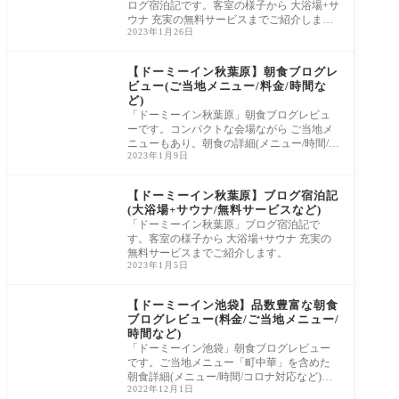
ログ宿泊記です。客室の様子から 大浴場+サ
ウナ 充実の無料サービスまでご紹介しま
2023年1月26日
す。
【ドーミーイン秋葉原】朝食ブログレ
ビュー(ご当地メニュー/料金/時間な
ど)
「ドーミーイン秋葉原」朝食ブログレビュ
ーです。コンパクトな会場ながら ご当地メ
ニューもあり。朝食の詳細(メニュー/時間/コ
2023年1月9日
ロナ対応など)をご紹介します。
【ドーミーイン秋葉原】ブログ宿泊記
(大浴場+サウナ/無料サービスなど)
「ドーミーイン秋葉原」ブログ宿泊記で
す。客室の様子から 大浴場+サウナ 充実の
無料サービスまでご紹介します。
2023年1月5日
【ドーミーイン池袋】品数豊富な朝食
ブログレビュー(料金/ご当地メニュー/
時間など)
「ドーミーイン池袋」朝食ブログレビュー
です。ご当地メニュー「町中華」を含めた
朝食詳細(メニュー/時間/コロナ対応など)を
2022年12月1日
ご紹介します。