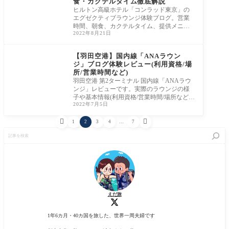
食・カクテルタイム徹底解説
ヒルトン高級ホテル「コンラッド東京」の
エグゼクティブラウンジ体験ブログ。営業
時間、朝食、カクテルタイム、提供メニュ
2022年8月21日
ーやサービス内容まで写真付きで詳しくレ
ビューします。
【羽田空港】国内線「ANAラウン
ジ」ブログ体験レビュー(利用資格/場
所/営業時間など)
羽田空港 第2ターミナル 国内線「ANAラウ
ンジ」レビューです。実際のラウンジの様
子や基本情報(利用資格/営業時間/場所など)
2022年7月5日
現在のコロナ対応をまとめました。


1
2
3
4
…
7
記
事
を
検
索
えだ旅
1年6カ月・40カ国を旅した、世界一周夫婦です