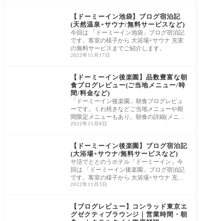
【ドーミーイン池袋】ブログ宿泊記
(天然温泉+サウナ/無料サービスなど)
今回は 「ドーミーイン池袋」ブログ宿泊記
です。客室の様子から 大浴場+サウナ 充実
の無料サービスまでご紹介します。
2022年11月17日
【ドーミーイン後楽園】品数豊富な朝
食ブログレビュー(ご当地メニュー/時
間/料金など)
「ドーミーイン後楽園」朝食ブログレビュ
ーです。くわ焼きなどご当地メニューや期
間限定メニューもあり。朝食の詳細(メニュ
2022年11月8日
ー/時間/料金など)をご紹介します。
【ドーミーイン後楽園】ブログ宿泊記
(大浴場+サウナ/無料サービスなど)
サ活でととのうホテル「ドーミーイン」今
回は 「ドーミーイン後楽園」ブログ宿泊記
です。客室の様子から 大浴場+サウナ 充実
2022年11月3日
の無料サービスまでご紹介します。
【ブログレビュー】コンラッド東京エ
グゼクティブラウンジ｜営業時間・朝