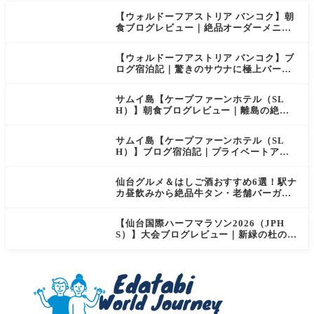
【ウォルドーフアストリア バンコク】朝
食ブログレビュー｜絶品オーダーメニュ
ー&豊富なビュッフェを2日間徹底レポ
【ウォルドーフアストリア バンコク】ブ
ログ宿泊記｜驚きのサウナに極上バー＆
ダイヤモンド特典まとめ
サムイ島【ケープファーンホテル（SL
H）】朝食ブログレビュー｜離島の絶景×
至福のセミビュッフェを徹底レポート
サムイ島【ケープファーンホテル（SL
H）】ブログ宿泊記｜プライベートアイ
ランド過ごす極上おこもりステイ！
仙台グルメ＆はしご酒おすすめ6選！駅ナ
カ昼飲みから絶品牛タン・老舗バーガー
まで実食レビュー
【仙台国際ハーフマラソン2026（JPH
S）】大会ブログレビュー｜新緑の杜の都
を駆け抜ける！マイナスイオン満載なご
当地ハーフに夫婦で参加してみた