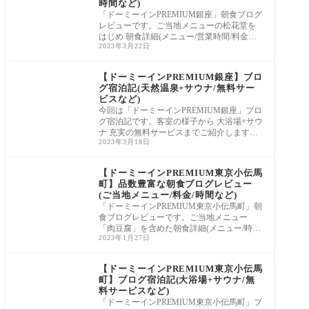
時間など)
「ドーミーインPREMIUM銀座」朝食ブログ
レビューです。ご当地メニューの松花堂を
はじめ 朝食詳細(メニュー/営業時間/料金な
2023年3月22日
ど)をご紹介します。
【ドーミーインPREMIUM銀座】ブロ
グ宿泊記(天然温泉+サウナ/無料サー
ビスなど)
今回は「ドーミーインPREMIUM銀座」ブロ
グ宿泊記です。客室の様子から 大浴場+サウ
ナ 充実の無料サービスまでご紹介します。
2023年3月18日
ここだけのスカイテラスの必見です。
【ドーミーインPREMIUM東京小伝馬
町】品数豊富な朝食ブログレビュー
(ご当地メニュー/料金/時間など)
「ドーミーインPREMIUM東京小伝馬町」朝
食ブログレビューです。ご当地メニュー
「肉豆腐」を含めた朝食詳細(メニュー/時間/
2023年1月27日
コロナ対応など)をご紹介します。
【ドーミーインPREMIUM東京小伝馬
町】ブログ宿泊記(大浴場+サウナ/無
料サービスなど)
「ドーミーインPREMIUM東京小伝馬町」ブ