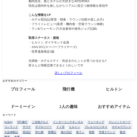
都内在住、旅とホテルが大好きな40代DINKS
現在は国内外を旅しながらリアルに役立つ旅情報を発信中
こんな情報をUP
・ホテル宿泊記(客室・朝食・ラウンジ比較や楽しみ方)
・フライトレビュー(座席・機内食・空港ラウンジ体験)
・ラン&ウォーキング(大会参加や旅先ジョグ記録)
取得ステータス・資格
・ヒルトン ダイヤモンド会員
・ANA SFC(スーパーフライヤーズ)
・世界遺産検定2級
夫婦旅・ホテルステイ・街歩きのヒントが見つかるかも!!
皆さんと情報交換できるとうれしいです
詳しいプロフィール
おすすめカテゴリー
プロフィール
飛行機
ヒルトン
ドーミーイン
2人の趣味
おすすめアイテム
キーワード
pickup
SFC修行
ご当地グルメ
インターコンチネンタル
ウォーキング
クレジットカード
コンラッド
サウナ
ダブルツリー
ドミ活
ヒルトン
プレエコ/ビジネス
ホテルラウンジ
大会体験記
宿泊記
持ち物
搭乗記
旅の日記
旅ラン
朝食
空港ラウンジ
観光
費用
食事