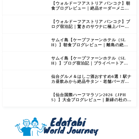
【ウォルドーフアストリア バンコク】朝
食ブログレビュー｜絶品オーダーメニュ
ー&豊富なビュッフェを2日間徹底レポ
【ウォルドーフアストリア バンコク】ブ
ログ宿泊記｜驚きのサウナに極上バー＆
ダイヤモンド特典まとめ
サムイ島【ケープファーンホテル（SL
H）】朝食ブログレビュー｜離島の絶景×
至福のセミビュッフェを徹底レポート
サムイ島【ケープファーンホテル（SL
H）】ブログ宿泊記｜プライベートアイ
ランド過ごす極上おこもりステイ！
仙台グルメ＆はしご酒おすすめ6選！駅ナ
カ昼飲みから絶品牛タン・老舗バーガー
まで実食レビュー
【仙台国際ハーフマラソン2026（JPH
S）】大会ブログレビュー｜新緑の杜の都
を駆け抜ける！マイナスイオン満載なご
当地ハーフに夫婦で参加してみた