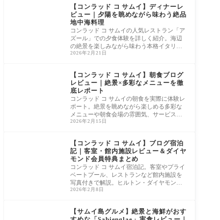
【コンラッド コ サムイ】ディナーレ
ビュー｜夕陽を眺めながら味わう絶品
地中海料理
コンラッド コ サムイの人気レストラン「ア
ズール」での夕食体験を詳しく紹介。海辺
の絶景を楽しみながら味わう本格イタリア
2026年2月21日
ンやサービスの魅力をレポートします。リ
ゾート滞在の贅沢なひとときを知りたい方
におすすめ！
【コンラッド コ サムイ】朝食ブログ
レビュー｜絶景×多彩なメニューを徹
底レポート
コンラッド コ サムイの朝食を実際に体験レ
ポート。絶景を眺めながら楽しめる多彩な
メニューや朝食会場の雰囲気、サービスの
2026年2月15日
魅力を詳しく紹介します。旅のスタートに
ぴったりの朝食情報をお届け！
【コンラッド コ サムイ】ブログ宿泊
記｜客室・館内施設レビュー＆ダイヤ
モンド会員特典まとめ
コンラッド コ サムイ宿泊記。客室やプライ
ベートプール、レストランなど館内施設を
写真付きで解説。ヒルトン・ダイヤモンド
2026年2月8日
会員特典の実体験も紹介します。
【サムイ島グルメ】絶景と海鮮がおす
すめな「Sabienglae」実食レビュー｜