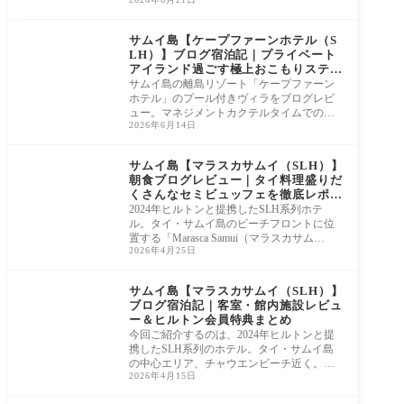
オーダービュッフェの様子や、朝から楽し
めるシャンパン、和食メニューまで詳しく
ご紹介。ヒルトン会員特典でお得に楽しむ
サムイ島【ケープファーンホテル（S
方法も必見です。
LH）】ブログ宿泊記｜プライベート
アイランド過ごす極上おこもりステ
イ！
サムイ島の離島リゾート「ケープファーン
ホテル」のプール付きヴィラをブログレビ
ュー。マネジメントカクテルタイムでの素
2026年6月14日
敵な出会いから起きた、奇跡の客室アップ
グレードの経緯を詳しくご紹介！島全体の
魅力やアットホームなホスピタリティまで
サムイ島【マラスカサムイ（SLH）】
たっぷりお届けします。
朝食ブログレビュー｜タイ料理盛りだ
くさんなセミビュッフェを徹底レポー
ト
2024年ヒルトンと提携したSLH系列ホテ
ル。タイ・サムイ島のビーチフロントに位
置する「Marasca Samui（マラスカサム
2026年4月25日
イ）」 広い海が目の
サムイ島【マラスカサムイ（SLH）】
ブログ宿泊記｜客室・館内施設レビュ
ー＆ヒルトン会員特典まとめ
今回ご紹介するのは、2024年ヒルトンと提
携したSLH系列のホテル。タイ・サムイ島
の中心エリア、チャウエンビーチ近く。か
2026年4月15日
わいいイ