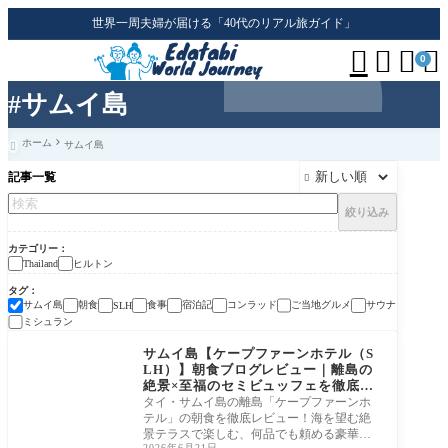
世界一周夫婦が届ける「40代のリアル旅ガイド」




0
#サムイ島
ホーム
サムイ島

記事一覧

絞り込み
カテゴリー
ヒルトン
Thailand
タグ
サムイ島
朝食
食事
宿泊記
コンラッド
ご当地グルメ
サウナ
SLH
ミシュラン
サムイ島【ケープファーンホテル（S
LH）】朝食ブログレビュー｜離島の
絶景×至福のセミビュッフェを徹底レ
ポート
タイ・サムイ島の離島「ケープファーンホ
テル」の朝食を徹底レビュー！海を望む絶
景テラスで楽しむ、何品でも頼める豪華な
2026年6月21日