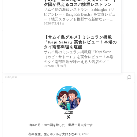
夕陽が見えるコスパ抜群レストラン
サムイ島の海辺レストラン「Sabienglae（サ
ビアンレー）Bang Rak Beach」を実食レビュ
ー！地元スタッフも推奨する新鮮なシーフ
2026年2月1日
ード料理、お会計の目安、ケープファーン
ホテルからのアクセスを詳しく解説。夕陽
と波音が心地よい、コスパ抜群の絶景レス
【サムイ島グルメ】ミシュラン掲載
トランです。
「Kapi Sator」実食レビュー！本場の
タイ南部料理を堪能
サムイ島のミシュラン掲載店「Kapi Sator
（カピ・サトー）」を実食レビュー！本場
のタイ南部料理が味わえる人気店のメニュ
2026年1月29日
ーや価格、予約の注意点をブログで正直に
紹介します。セントラル・サムイ店は清潔
記
で観光ついでにも最適。絶品シーフードに
事
悶絶した贅沢ディナーの全貌をお届けしま
を
す。
検
索
えだ旅
1年6カ月・40カ国を旅した、世界一周夫婦です
都内在住、旅とホテルが大好きな40代DINKS