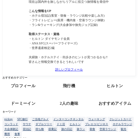
現在は国内外を旅しながらリアルに役立つ旅情報を発信中
こんな情報をUP
・ホテル宿泊記(客室・朝食・ラウンジ比較や楽しみ方)
・フライトレビュー(座席・機内食・空港ラウンジ体験)
・ラン&ウォーキング(大会参加や旅先ジョグ記録)
取得ステータス・資格
・ヒルトン ダイヤモンド会員
・ANA SFC(スーパーフライヤーズ)
・世界遺産検定2級
夫婦旅・ホテルステイ・街歩きのヒントが見つかるかも!!
皆さんと情報交換できるとうれしいです
詳しいプロフィール
おすすめカテゴリー
プロフィール
飛行機
ヒルトン
ドーミーイン
2人の趣味
おすすめアイテム
キーワード
pickup
SFC修行
ご当地グルメ
インターコンチネンタル
ウォーキング
クレジットカード
コンラッド
サウナ
ダブルツリー
ドミ活
ヒルトン
プレエコ/ビジネス
ホテルラウンジ
大会体験記
宿泊記
持ち物
搭乗記
旅の日記
旅ラン
朝食
空港ラウンジ
観光
費用
食事