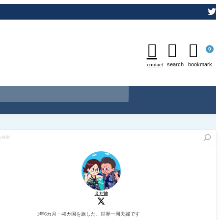



0
contact
search
bookmark
えだ旅
1年6カ月・40カ国を旅した、世界一周夫婦です