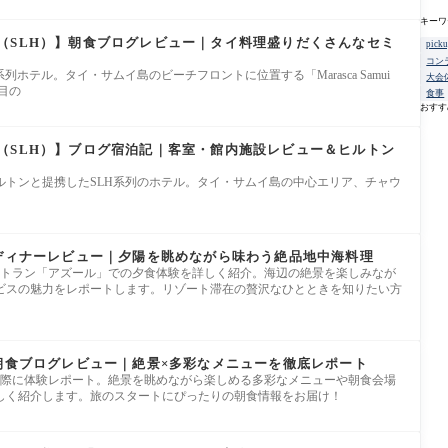
キーワ
（SLH）】朝食ブログレビュー｜タイ料理盛りだくさんなセミ
pick
コン
系列ホテル。タイ・サムイ島のビーチフロントに位置する「Marasca Samui
大会
目の
食事
おすす
（SLH）】ブログ宿泊記｜客室・館内施設レビュー＆ヒルトン
ヒルトンと提携したSLH系列のホテル。タイ・サムイ島の中心エリア、チャウ
】ディナーレビュー｜夕陽を眺めながら味わう絶品地中海料理
レストラン「アズール」での夕食体験を詳しく紹介。海辺の絶景を楽しみなが
ビスの魅力をレポートします。リゾート滞在の贅沢なひとときを知りたい方
】朝食ブログレビュー｜絶景×多彩なメニューを徹底レポート
を実際に体験レポート。絶景を眺めながら楽しめる多彩なメニューや朝食会場
しく紹介します。旅のスタートにぴったりの朝食情報をお届け！