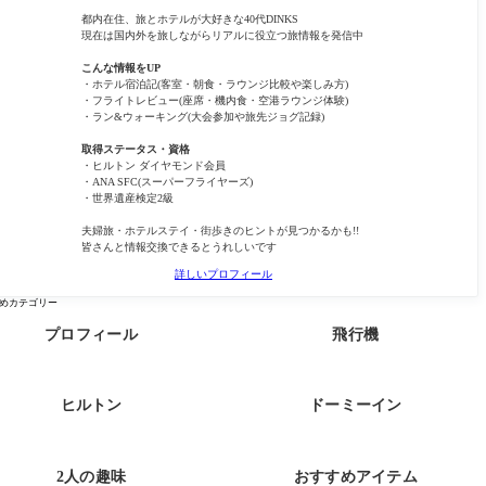
都内在住、旅とホテルが大好きな40代DINKS
現在は国内外を旅しながらリアルに役立つ旅情報を発信中
こんな情報をUP
・ホテル宿泊記(客室・朝食・ラウンジ比較や楽しみ方)
・フライトレビュー(座席・機内食・空港ラウンジ体験)
・ラン&ウォーキング(大会参加や旅先ジョグ記録)
取得ステータス・資格
・ヒルトン ダイヤモンド会員
・ANA SFC(スーパーフライヤーズ)
・世界遺産検定2級
夫婦旅・ホテルステイ・街歩きのヒントが見つかるかも!!
皆さんと情報交換できるとうれしいです
詳しいプロフィール
めカテゴリー
プロフィール
飛行機
ヒルトン
ドーミーイン
2人の趣味
おすすめアイテム