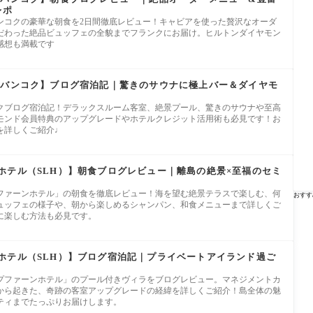
レポ
ンコクの豪華な朝食を2日間徹底レビュー！キャビアを使った贅沢なオーダ
だわった絶品ビュッフェの全貌までフランクにお届け。ヒルトンダイヤモン
感想も満載です
 バンコク】ブログ宿泊記｜驚きのサウナに極上バー＆ダイヤモ
クブログ宿泊記！デラックスルーム客室、絶景プール、驚きのサウナや至高
モンド会員特典のアップグレードやホテルクレジット活用術も必見です！お
を詳しくご紹介♩
ホテル（SLH）】朝食ブログレビュー｜離島の絶景×至福のセミ
ファーンホテル」の朝食を徹底レビュー！海を望む絶景テラスで楽しむ、何
おすす
ュッフェの様子や、朝から楽しめるシャンパン、和食メニューまで詳しくご
に楽しむ方法も必見です。
ホテル（SLH）】ブログ宿泊記｜プライベートアイランド過ご
プファーンホテル」のプール付きヴィラをブログレビュー。マネジメントカ
から起きた、奇跡の客室アップグレードの経緯を詳しくご紹介！島全体の魅
ティまでたっぷりお届けします。