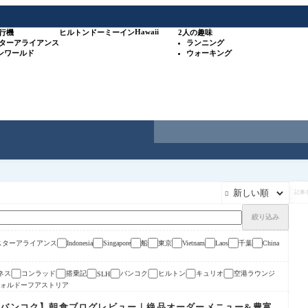
Hawaii
行機
ヒルトン
ドーミーイン
2人の趣味
スターアライアンス
ランニング
ワンワールド
ウォーキング
記

事
を
検
絞り込み
索
/スターアライアンス
船
東京
千葉
Indonesia
Singapore
Vietnam
Laos
China
ネス
コンラッド
搭乗記
バンコク
ヒルトン
キュリオ
空港ラウンジ
SLH
ォルドーフアストリア
 バンコク】朝食ブログレビュー｜絶品オーダーメニュー&豊富