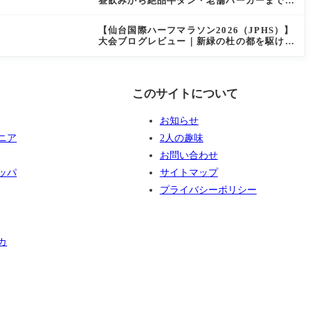
昼飲みから絶品牛タン・老舗バーガーまで実
食レビュー
【仙台国際ハーフマラソン2026（JPHS）】
大会ブログレビュー｜新緑の杜の都を駆け抜
ける！マイナスイオン満載なご当地ハーフに
夫婦で参加してみた
このサイトについて
お知らせ
ニア
2人の趣味
お問い合わせ
ッパ
サイトマップ
プライバシーポリシー
カ