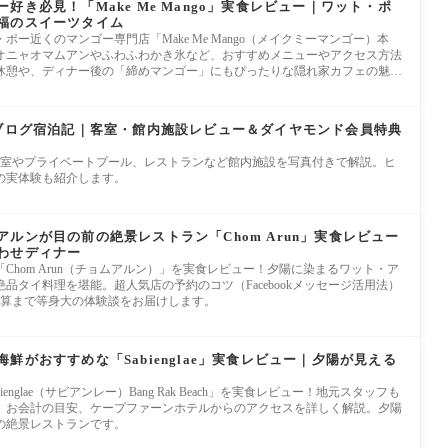
好き必見！「Make Me Mango」実食レビュー｜ワット・ポ
福のスイーツタイム
ー近くのマンゴー専門店「Make Me Mango（メイクミーマンゴー）本
オニャオマムアンやふわふわかき氷など、おすすめメニューやアクセス方法
休憩や、ディナー後の「締めマンゴー」にもぴったりな隠れ家カフェの魅力
】ブログ宿泊記｜客室・館内施設レビュー＆ダイヤモンド会員特典
。客室やプライベートプール、レストランなど館内施設を写真付きで解説。ヒ
の実体験も紹介します。
ルンが目の前の絶景レストラン「Chom Arun」実食レビュー
わせディナー
Chom Arun（チョムアルン）」を実食レビュー！夕陽に染まるワット・ア
品タイ料理を堪能。超人気店の予約のコツ（Facebookメッセージ活用法）
予算まで等身大の体験談をお届けします。
鮮がおすすめな「Sabienglae」実食レビュー｜夕陽が見える
nglae（サビアンレー）Bang Rak Beach」を実食レビュー！地元スタッフも
、お会計の目安、ケープファーンホテルからのアクセスを詳しく解説。夕陽
の絶景レストランです。