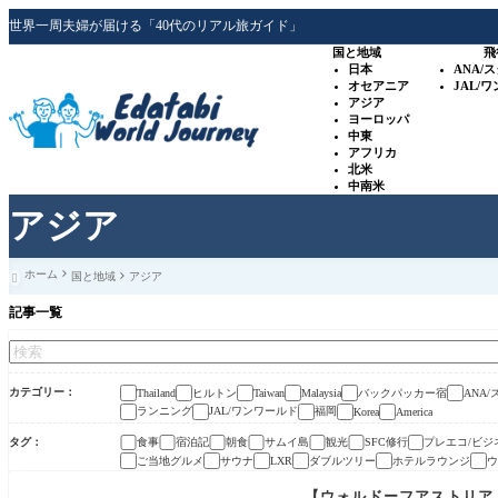
世界一周夫婦が届ける「40代のリアル旅ガイド」
国と地域
飛
日本
ANA/
オセアニア
JAL/
アジア
ヨーロッパ
中東
アフリカ
北米
中南米
アジア
ホーム
国と地域
アジア

記事一覧
カテゴリー
ヒルトン
バックパッカー宿
ANA
Thailand
Taiwan
Malaysia
ランニング
JAL/ワンワールド
福岡
Korea
America
タグ
食事
宿泊記
朝食
サムイ島
観光
SFC修行
プレエコ/ビジ
ご当地グルメ
サウナ
ダブルツリー
ホテルラウンジ
ウ
LXR
【ウォルドーフアストリア