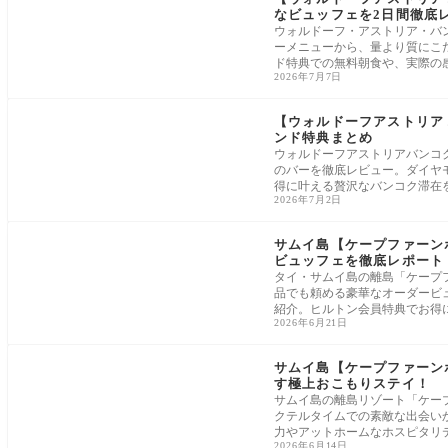
なビュッフェを2日間徹底
ウォルドーフ・アストリア・バ
ーメニューから、量より質にこ
ド特典での無料朝食や、実際の
2026年7月7日
【ウォルドーフアストリア
ンド特典まとめ
ウォルドーフアストリアバンコ
のバーを徹底レビュー。ダイヤ
得に叶える贅沢なバンコク滞在
2026年7月2日
サムイ島【ケープファーン
ビュッフェを徹底レポート
タイ・サムイ島の離島「ケープ
品でも頼める豪華なオーダービ
紹介。ヒルトン会員特典でお得
2026年6月21日
サムイ島【ケープファーン
す極上おこもりステイ！
サムイ島の離島リゾート「ケー
クテルタイムでの素敵な出会い
力やアットホームなホスピタリ
2026年6月14日