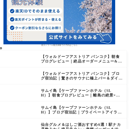
楽天トラベル観光体験での予約はこちら
事
【ウォルドーフアストリア バンコク】朝食
ブログレビュー｜絶品オーダーメニュー&豊
富なビュッフェを2日間徹底レポ
【ウォルドーフアストリア バンコク】ブロ
グ宿泊記｜驚きのサウナに極上バー＆ダイヤ
モンド特典まとめ
サムイ島【ケープファーンホテル（SL
H）】朝食ブログレビュー｜離島の絶景×至
福のセミビュッフェを徹底レポート
サムイ島【ケープファーンホテル（SL
H）】ブログ宿泊記｜プライベートアイラン
ド過ごす極上おこもりステイ！
仙台グルメ＆はしご酒おすすめ6選！駅ナカ