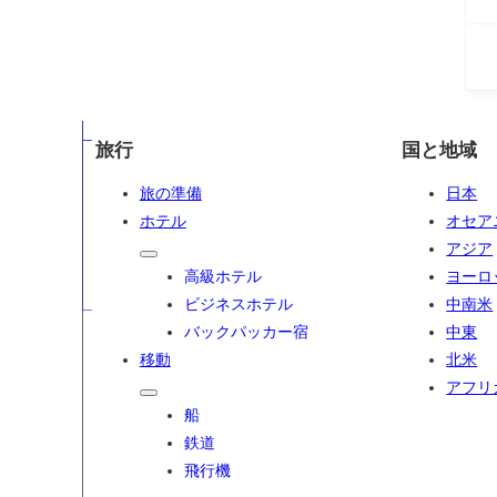
旅行
国と地域
旅の準備
日本
ホテル
オセア
アジア
高級ホテル
ヨーロ
ビジネスホテル
中南米
バックパッカー宿
中東
移動
北米
アフリ
船
鉄道
飛行機