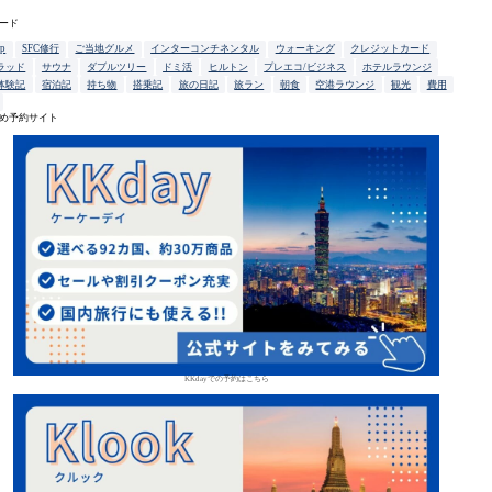
ード
up
SFC修行
ご当地グルメ
インターコンチネンタル
ウォーキング
クレジットカード
ラッド
サウナ
ダブルツリー
ドミ活
ヒルトン
プレエコ/ビジネス
ホテルラウンジ
体験記
宿泊記
持ち物
搭乗記
旅の日記
旅ラン
朝食
空港ラウンジ
観光
費用
め予約サイト
KKdayでの予約はこちら