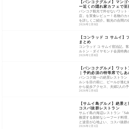
【バンコクグルメ】マンゴー
ー近くの隠れ家カフェで至
バンコク観光で外せないワット・ポ
店」を実食レビュー！名物のカ
を詳しくご紹介。観光の合間の
2026年2月9日
を等身大でお届けします。
【コンラッド コ サムイ
まとめ
コンラッド コ サムイ宿泊記
ルトン・ダイヤモンド会員特典
2026年2月8日
【バンコクグルメ】ワットア
｜予約必須の特等席でしあ
バンコク随一の絶景レストラン「
ルンを目の前に、ビールが進む絶
から徒歩アクセス、夫婦2人の
2026年2月6日
【サムイ島グルメ】絶景と海
コスパ抜群レストラン
サムイ島の海辺レストラン「Sabie
推奨する新鮮なシーフード料理
と波音が心地よい、コスパ抜群
2026年2月1日