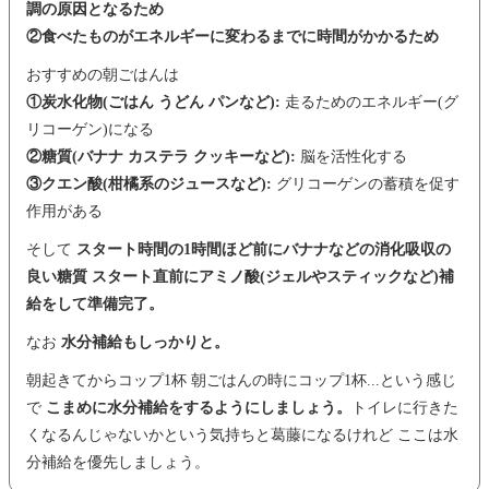
調の原因となるため
②食べたものがエネルギーに変わるまでに時間がかかるため
おすすめの朝ごはんは
①炭水化物(ごはん うどん パンなど):
走るためのエネルギー(グ
リコーゲン)になる
②糖質(バナナ カステラ クッキーなど):
脳を活性化する
③クエン酸(柑橘系のジュースなど):
グリコーゲンの蓄積を促す
作用がある
そして
スタート時間の1時間ほど前にバナナなどの消化吸収の
良い糖質 スタート直前にアミノ酸(ジェルやスティックなど)補
給をして準備完了。
なお
水分補給もしっかりと。
朝起きてからコップ1杯 朝ごはんの時にコップ1杯...という感じ
で
こまめに水分補給をするようにしましょう。
トイレに行きた
くなるんじゃないかという気持ちと葛藤になるけれど ここは水
分補給を優先しましょう。