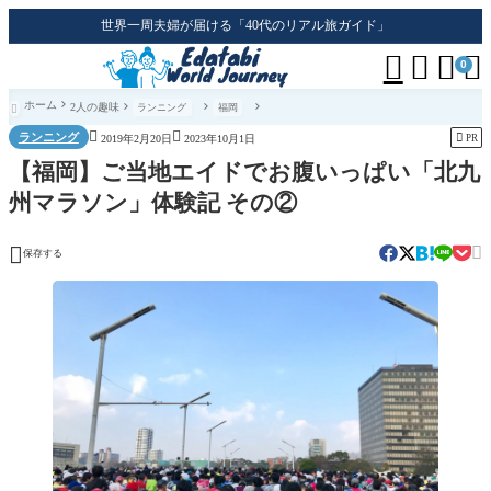
世界一周夫婦が届ける「40代のリアル旅ガイド」




0
ホーム
2人の趣味
ランニング
福岡



ランニング

PR
2019年2月20日
2023年10月1日
【福岡】ご当地エイドでお腹いっぱい「北九
州マラソン」体験記 その②


保存する