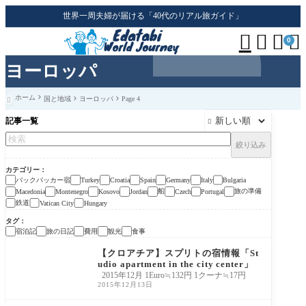
世界一周夫婦が届ける「40代のリアル旅ガイド」




0
ヨーロッパ
ホーム
国と地域
ヨーロッパ
Page 4

記事一覧

絞り込み
カテゴリー
バックパッカー宿
Turkey
Croatia
Spain
Germany
Italy
Bulgaria
船
旅の準備
Macedonia
Montenegro
Kosovo
Jordan
Czech
Portugal
鉄道
Vatican City
Hungary
タグ
宿泊記
旅の日記
費用
観光
食事
【クロアチア】スプリトの宿情報「St
udio apartment in the city center」
2015年12月 1Euro≒132円 1クーナ≒17円
2015年12月13日