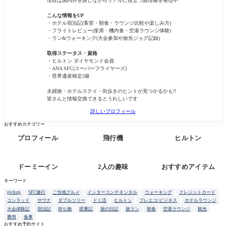
現在は国内外を旅しながらリアルに役立つ旅情報を発信中
こんな情報をUP
・ホテル宿泊記(客室・朝食・ラウンジ比較や楽しみ方)
・フライトレビュー(座席・機内食・空港ラウンジ体験)
・ラン&ウォーキング(大会参加や旅先ジョグ記録)
取得ステータス・資格
・ヒルトン ダイヤモンド会員
・ANA SFC(スーパーフライヤーズ)
・世界遺産検定2級
夫婦旅・ホテルステイ・街歩きのヒントが見つかるかも!!
皆さんと情報交換できるとうれしいです
詳しいプロフィール
おすすめカテゴリー
プロフィール
飛行機
ヒルトン
ドーミーイン
2人の趣味
おすすめアイテム
キーワード
pickup
SFC修行
ご当地グルメ
インターコンチネンタル
ウォーキング
クレジットカード
コンラッド
サウナ
ダブルツリー
ドミ活
ヒルトン
プレエコ/ビジネス
ホテルラウンジ
大会体験記
宿泊記
持ち物
搭乗記
旅の日記
旅ラン
朝食
空港ラウンジ
観光
費用
食事
おすすめ予約サイト