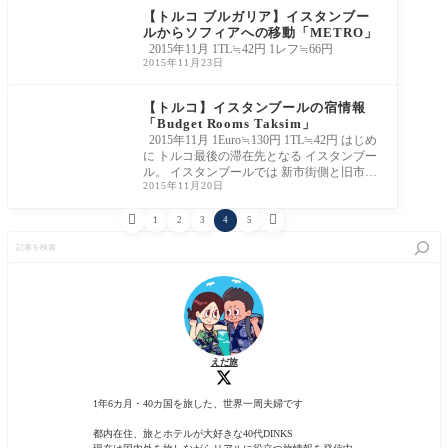
【トルコ ブルガリア】イスタンブー
ルからソフィアへの移動「METRO」
2015年11月 1TL≒42円 1レフ≒66円
2015年11月23日
【トルコ】イスタンブールの宿情報
「Budget Rooms Taksim」
2015年11月 1Euro≒130円 1TL≒42円 はじめ
に トルコ最後の滞在先となる イスタンブー
ル。 イスタンブールでは 新市街側と旧市街
2015年11月20日
側 ど


1
2
3
4
5
記
事
を
検
索
えだ旅
1年6カ月・40カ国を旅した、世界一周夫婦です
都内在住、旅とホテルが大好きな40代DINKS