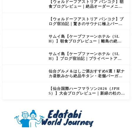
【ウォルドーフアストリア バンコク】朝
食ブログレビュー｜絶品オーダーメニュ
ー&豊富なビュッフェを2日間徹底レポ
【ウォルドーフアストリア バンコク】ブ
ログ宿泊記｜驚きのサウナに極上バー＆
ダイヤモンド特典まとめ
サムイ島【ケープファーンホテル（SL
H）】朝食ブログレビュー｜離島の絶景×
至福のセミビュッフェを徹底レポート
サムイ島【ケープファーンホテル（SL
H）】ブログ宿泊記｜プライベートアイ
ランド過ごす極上おこもりステイ！
仙台グルメ＆はしご酒おすすめ6選！駅ナ
カ昼飲みから絶品牛タン・老舗バーガー
まで実食レビュー
【仙台国際ハーフマラソン2026（JPH
S）】大会ブログレビュー｜新緑の杜の都
を駆け抜ける！マイナスイオン満載なご
当地ハーフに夫婦で参加してみた