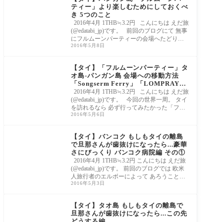
ティー」より楽しむためにしておくべ
き 5つのこと
2016年4月 1THB≒3.2円 こんにちは えだ旅
(@edatabi_jp)です。 前回のブログにて 無事
にフルムーンパーティーの会場へたどり着
2016年5月8日
いた私
【タイ】「フルムーンパーティー」タ
オ島-パンガン島 会場への移動方法
「Songserm Ferry」「LOMPRAYA
H」
2016年4月 1THB≒3.2円 こんにちは えだ旅
(@edatabi_jp)です。 今回の世界一周。 タイ
を訪れるなら 必ず行ってみたかった「フル
2016年5月6日
ムー
【タイ】バンコク もしもタイの離島
で旦那さんが歯抜けになったら...豪華
さにびっくり バンコク病院編 その①
2016年4月 1THB≒3.2円 こんにちは えだ旅
(@edatabi_jp)です。 前回のブログでは 欧米
人旅行者のエルボーによって あろうことか
2016年5月3日
歯抜けに
【タイ】タオ島 もしもタイの離島で
旦那さんが歯抜けになったら...この先
どうする編