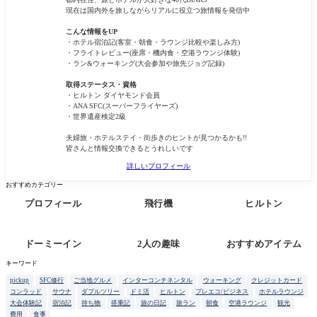
現在は国内外を旅しながらリアルに役立つ旅情報を発信中
こんな情報をUP
・ホテル宿泊記(客室・朝食・ラウンジ比較や楽しみ方)
・フライトレビュー(座席・機内食・空港ラウンジ体験)
・ラン&ウォーキング(大会参加や旅先ジョグ記録)
取得ステータス・資格
・ヒルトン ダイヤモンド会員
・ANA SFC(スーパーフライヤーズ)
・世界遺産検定2級
夫婦旅・ホテルステイ・街歩きのヒントが見つかるかも!!
皆さんと情報交換できるとうれしいです
詳しいプロフィール
おすすめカテゴリー
プロフィール
飛行機
ヒルトン
ドーミーイン
2人の趣味
おすすめアイテム
キーワード
pickup
SFC修行
ご当地グルメ
インターコンチネンタル
ウォーキング
クレジットカード
コンラッド
サウナ
ダブルツリー
ドミ活
ヒルトン
プレエコ/ビジネス
ホテルラウンジ
大会体験記
宿泊記
持ち物
搭乗記
旅の日記
旅ラン
朝食
空港ラウンジ
観光
費用
食事