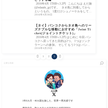
2016年4月 1THB≒3.2円 こんにちは えだ旅
(@edatabi_jp)です。 タオ島に到着してから
というもの。 1度だけシュノーケルをしてみ
2016年4月30日
たけ
【タイ】バンコクからタオ島へのリー
ズナブルな移動におすすめ「Joint Ti
cket(ジョイントチケット)」
2016年4月 1THB≒3.2円 はじめに 今回 バン
コクへ戻ってきた目的は2つ。 1つはソンク
ラーンへの参加。 そして もう1つは パンガ
2016年4月29日
ン島の


1
2
3
記
事
を
検
索
えだ旅
1年6カ月・40カ国を旅した、世界一周夫婦です
都内在住、旅とホテルが大好きな40代DINKS