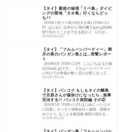
【タイ】最後の秘境「リペ島」ダイビ
ングの聖地「タオ島」行くならどっ
ち??
2016年1月(リペ島) 4月(タオ島) 1THB≒3.2
円 はじめに 日本から 飛行機であれば約6時
間で向かうことができる国タイ。LCCが就
2016年8月28日
航してい
【タイ】「フルムーンパーティー」満
月の夜のパンガン島とは...突撃レポー
ト
2016年4月 1THB≒3.2円 こんにちは えだ旅
(@edatabi_jp)です。 フルムーンパーティー
に向けての準備が整い 辺りが暗くなってき
2016年5月15日
たら
【タイ】バンコク もしもタイの離島
で旦那さんが歯抜けになったら...無事
完治する!? バンコク病院編 その②
2016年5月 1THB≒3.1円 はじめに バンコク
に到着し さっそく保険会社へ連絡。保険が
おりそう...なことを確認後 病院の紹介をし
2016年5月10日
てもら
【タイ】パンガン島「フルムーンパー