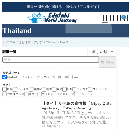
世界一周夫婦が届ける「40代のリアル旅ガイド」




0
Thailand
ホーム
国と地域
アジア
Thailand
Page 3

記事一覧

絞り込み
カテゴリー
ヒルトン
バックパッカー宿
船
Thailand
Laos
タグ
食事
サムイ島
宿泊記
朝食
観光
バンコク
コンラッド
SLH
ご当地グルメ
サウナ
ウォルドーフアストリア
ミシュラン
【タイ】リペ島の宿情報「Gipsy 2 Bu
ngalows」「Wapi Resort」
2015年1月 1THB≒3.2円 はじめに メキシコ
(地中海)を離れて半年。そろそろ海が恋しい
僕たちは マレーシアからタイに向けて北上
2016年9月1日
する際