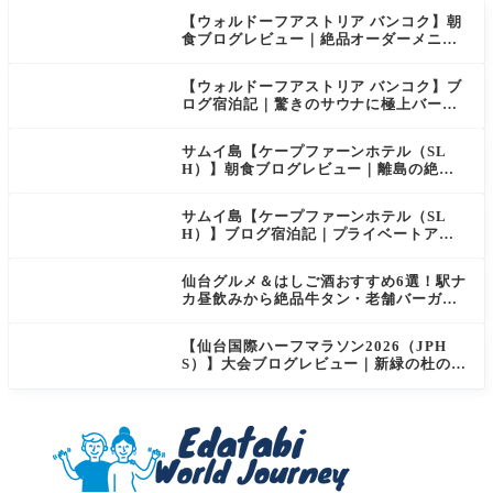
【ウォルドーフアストリア バンコク】朝
食ブログレビュー｜絶品オーダーメニュ
ー&豊富なビュッフェを2日間徹底レポ
【ウォルドーフアストリア バンコク】ブ
ログ宿泊記｜驚きのサウナに極上バー＆
ダイヤモンド特典まとめ
サムイ島【ケープファーンホテル（SL
H）】朝食ブログレビュー｜離島の絶景×
至福のセミビュッフェを徹底レポート
サムイ島【ケープファーンホテル（SL
H）】ブログ宿泊記｜プライベートアイ
ランド過ごす極上おこもりステイ！
仙台グルメ＆はしご酒おすすめ6選！駅ナ
カ昼飲みから絶品牛タン・老舗バーガー
まで実食レビュー
【仙台国際ハーフマラソン2026（JPH
S）】大会ブログレビュー｜新緑の杜の都
を駆け抜ける！マイナスイオン満載なご
当地ハーフに夫婦で参加してみた