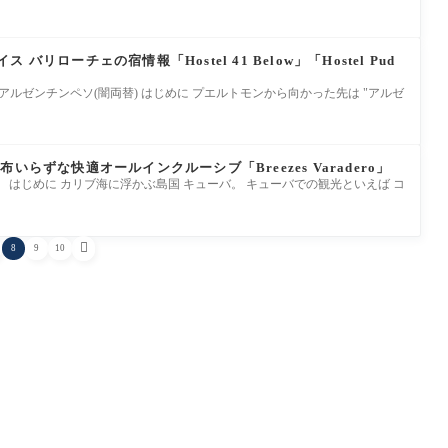
リローチェの宿情報「Hostel 41 Below」「Hostel Pud
)＝13.5アルゼンチンペソ(闇両替) はじめに プエルトモンから向かった先は "アルゼ
いらずな快適オールインクルーシブ「Breezes Varadero」
≒125円 はじめに カリブ海に浮かぶ島国 キューバ。 キューバでの観光といえば コ

8
9
10