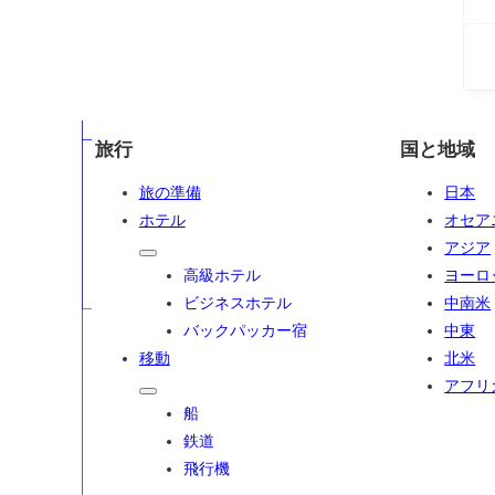
旅行
国と地域
旅の準備
日本
ホテル
オセア
アジア
高級ホテル
ヨーロ
ビジネスホテル
中南米
バックパッカー宿
中東
移動
北米
アフリ
船
鉄道
飛行機