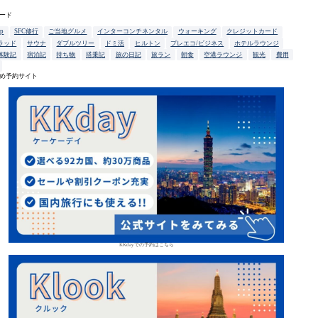
ード
up
SFC修行
ご当地グルメ
インターコンチネンタル
ウォーキング
クレジットカード
ラッド
サウナ
ダブルツリー
ドミ活
ヒルトン
プレエコ/ビジネス
ホテルラウンジ
体験記
宿泊記
持ち物
搭乗記
旅の日記
旅ラン
朝食
空港ラウンジ
観光
費用
め予約サイト
KKdayでの予約はこちら