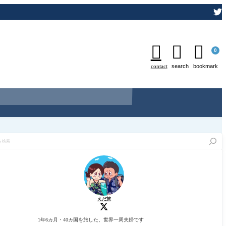



0
contact
search
bookmark
えだ旅
1年6カ月・40カ国を旅した、世界一周夫婦です