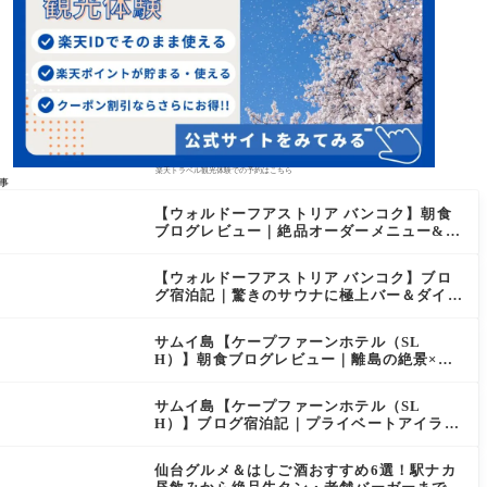
楽天トラベル観光体験での予約はこちら
事
【ウォルドーフアストリア バンコク】朝食
ブログレビュー｜絶品オーダーメニュー&豊
富なビュッフェを2日間徹底レポ
【ウォルドーフアストリア バンコク】ブロ
グ宿泊記｜驚きのサウナに極上バー＆ダイヤ
モンド特典まとめ
サムイ島【ケープファーンホテル（SL
H）】朝食ブログレビュー｜離島の絶景×至
福のセミビュッフェを徹底レポート
サムイ島【ケープファーンホテル（SL
H）】ブログ宿泊記｜プライベートアイラン
ド過ごす極上おこもりステイ！
仙台グルメ＆はしご酒おすすめ6選！駅ナカ