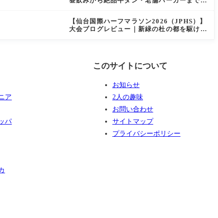
昼飲みから絶品牛タン・老舗バーガーまで実
食レビュー
【仙台国際ハーフマラソン2026（JPHS）】
大会ブログレビュー｜新緑の杜の都を駆け抜
ける！マイナスイオン満載なご当地ハーフに
夫婦で参加してみた
このサイトについて
お知らせ
ニア
2人の趣味
お問い合わせ
ッパ
サイトマップ
プライバシーポリシー
カ