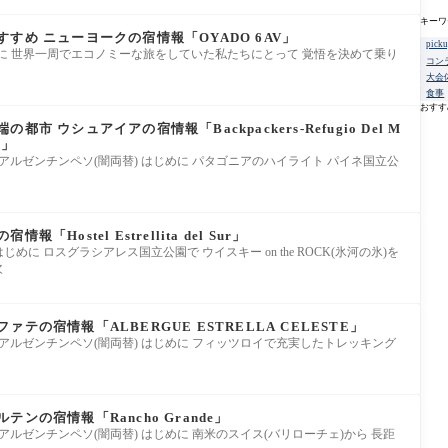
キーワ
すめ ニューヨークの宿情報「OYADO 6AV」
pick
 はじめに 世界一周でエコノミーな旅をしていた私たちにとって 覚悟を決めて乗り
コン
大会
食事
おすす
 ウシュアイアの宿情報「Backpackers-Refugio Del M
h」
)＝13.5アルゼンチンペソ(闇両替) はじめに パタゴニアのハイライト パイネ国立公
Hostel Estrellita del Sur」
 はじめに ロスグラシアレス国立公園で ウイスキー on the ROCK(氷河の氷)を
次
テの宿情報「ALBERGUE ESTRELLA CELESTE」
)＝13.5アルゼンチンペソ(闇両替) はじめに フィッツロイで充実したトレッキング
ンの宿情報「Rancho Grande」
)＝13.5アルゼンチンペソ(闇両替) はじめに 南米のスイス(バリローチェ)から 長距