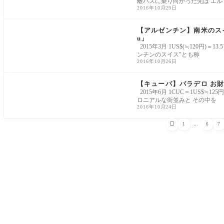
離バスに乗り向かった先は エル
2016年10月29日
【アルゼンチン】南米のスイス バ
u」
2015年3月 1US$(≒120円
ンチンのスイス"とも称
2016年10月26日
【キューバ】バラデロ お財布
2015年6月 1CUC＝1US$
ロニアルな街並みと その中を
2016年10月24日

1
…
6
7