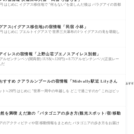
ー≒24円 はじめに イグアス移住地で "何もない"を楽しんだ後は パラグアイの首都
アス(イグアス移住地)の宿情報「民宿 小林」
ー≒24円 はじめに プエルトイグアスで 世界三大瀑布の1つ イグアスの滝を堪能し
アイレスの宿情報「上野山荘ブエノスアイレス別館」
13.5アルゼンチンペソ(闇両替) 1US$(≒120円)＝8.75アルゼンチンペソ(正規レー
んだ
すめ クアラルンプールの宿情報「Midvally駅近 Lilyさん
おすす
リンギット≒29円 はじめに "世界一周中の年越しを どこで過ごすのか" これはビッ
然を満喫 えだ旅の「パタゴニアの歩き方(観光スポット/宿/移動
アのアクティビティや宿 移動情報をまとめた パタゴニアの歩き方をお届け