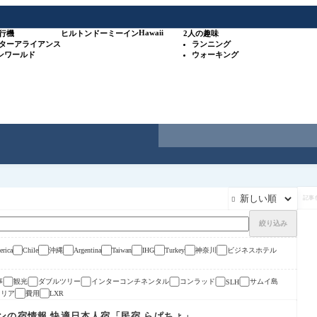
Hawaii
行機
ヒルトン
ドーミーイン
2人の趣味
スターアライアンス
ランニング
ワンワールド
ウォーキング
記

事
を
検
絞り込み
索
沖縄
神奈川
ビジネスホテル
rica
Chile
Argentina
Taiwan
IHG
Turkey
事
観光
ダブルツリー
インターコンチネンタル
コンラッド
サムイ島
SLH
トリア
費用
LXR
ンの宿情報 快適日本人宿「民宿 らぱちょ」