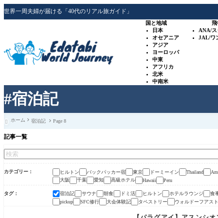
世界一周夫婦が届ける「40代のリアル旅ガイド」
国と地域
飛
日本
ANA/
オセアニア
JAL/
アジア
ヨーロッパ
中東
アフリカ
北米
中南米
#宿泊記
ホーム
宿泊記
Page 8

記事一覧
カテゴリー
ヒルトン
バックパッカー宿
東京
ドーミーイン
Thailand
Ame
大阪
千葉
愛知
高級ホテル
Hawaii
Peru
タグ
宿泊記
サウナ
朝食
ドミ活
ヒルトン
ホテルラウンジ
食
SFC修行
大会体験記
タペストリー
ウォルドーフアス
pickup
【パラグアイ】アスンシオ