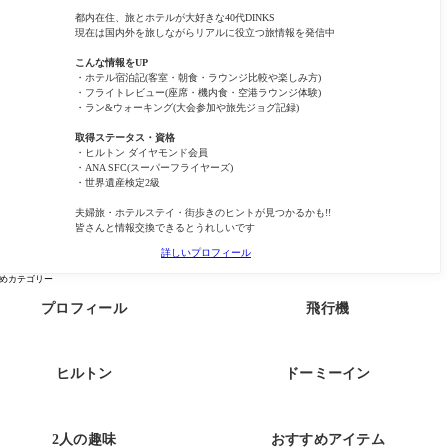
都内在住、旅とホテルが大好きな40代DINKS
現在は国内外を旅しながらリアルに役立つ旅情報を発信中
こんな情報をUP
・ホテル宿泊記(客室・朝食・ラウンジ比較や楽しみ方)
・フライトレビュー(座席・機内食・空港ラウンジ体験)
・ラン&ウォーキング(大会参加や旅先ジョグ記録)
取得ステータス・資格
・ヒルトン ダイヤモンド会員
・ANA SFC(スーパーフライヤーズ)
・世界遺産検定2級
夫婦旅・ホテルステイ・街歩きのヒントが見つかるかも!!
皆さんと情報交換できるとうれしいです
詳しいプロフィール
めカテゴリー
プロフィール
飛行機
ヒルトン
ドーミーイン
2人の趣味
おすすめアイテム