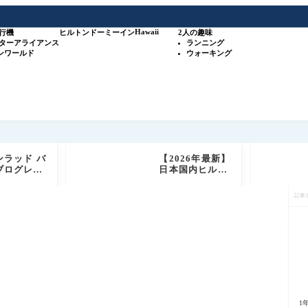
Hawaii
行機
ヒルトン
ドーミーイン
2人の趣味
スターアライアンス
ランニング
ワンワールド
ウォーキング
ンラッド バ
【2026年最新】
ブログレビ
日本国内ヒルト
 ヒルトン高
ン系列35施設＋
記
テルブラン
SLHホテル 攻略
事
ダイヤモンド
ガイド（比較表
を
ールド会員
＋オリジナルマ
検
もご紹介
ップ付き）
索
1