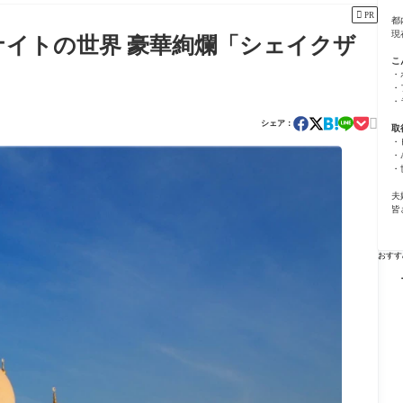

PR
都
現
ナイトの世界 豪華絢爛「シェイクザ
こ
・
・
・

シェア：
取
・
・
・
夫
皆
おすす