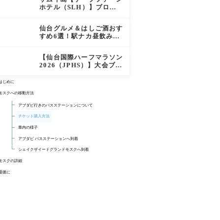
徹底レポート
ホテル（SLH）】ブログ
宿泊記｜プライベートアイ
ランド過ごす極上おこもり
仙台グルメ＆はしご酒おす
ステイ！
すめ6選！駅ナカ昼飲みか
ら絶品牛タン・老舗バーガ
ーまで実食レビュー
【仙台国際ハーフマラソン
2026（JPHS）】大会ブロ
グレビュー｜新緑の杜の都
を駆け抜ける！マイナスイ
はじめに
オン満載なご当地ハーフに
モスクへの移動方法
夫婦で参加してみた
アブダビ行きのバスステーションについて
チケット購入方法
車内の様子
アブダビ バスステーションへ到着
シェイクザイードグランドモスクへ到着
モスクの詳細
施設内の様子
最後に
帰り道の様子