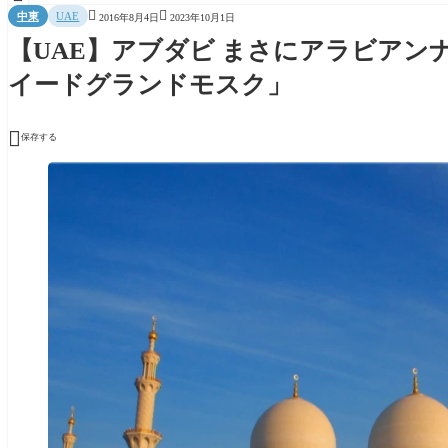


中東
UAE
2016年8月4日
2023年10月1日
【UAE】アブダビ まさにアラビアン
イードグランドモスク」

保存する