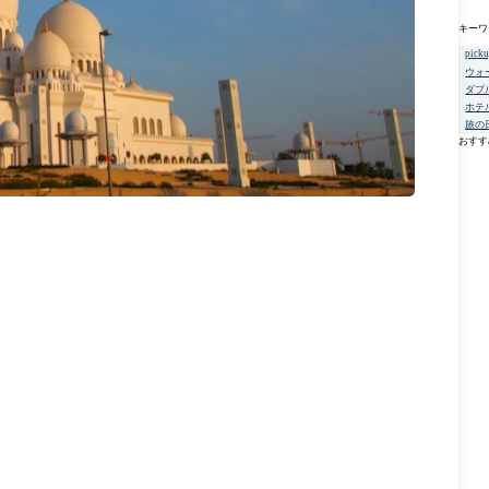
キーワ
pick
ウォ
ダブ
ホテ
旅の
おすす