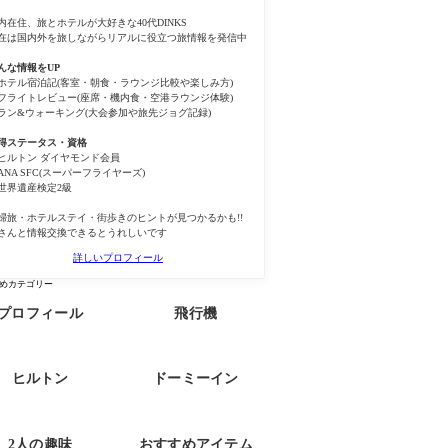
内在住、旅とホテルが大好きな40代DINKS
在は国内外を旅しながらリアルに役立つ旅情報を発信中
んな情報をUP
ホテル宿泊記(客室・朝食・ラウンジ比較や楽しみ方)
フライトレビュー(座席・機内食・空港ラウンジ体験)
ラン&ウォーキング(大会参加や旅先ジョグ記録)
得ステータス・資格
ヒルトン ダイヤモンド会員
ANA SFC(スーパーフライヤーズ)
世界遺産検定2級
婦旅・ホテルステイ・街歩きのヒントが見つかるかも!!
さんと情報交換できるとうれしいです
詳しいプロフィール
めカテゴリー
プロフィール
飛行機
ヒルトン
ドーミーイン
2人の趣味
おすすめアイテム