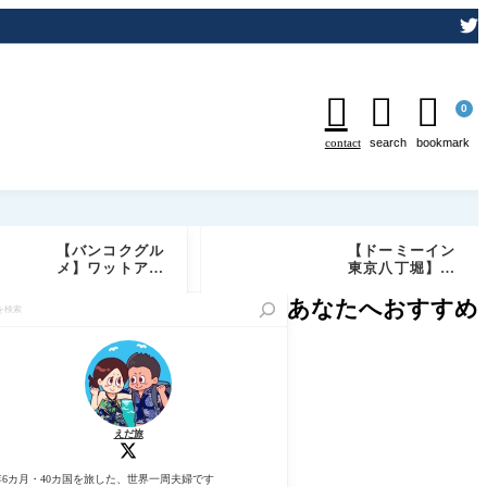



0
contact
search
bookmark
【バンコクグル
【ドーミーイン
メ】ワットアル
東京八丁堀】宿
ンが目の前の絶
泊記ブログ｜客
景レストラン
室・天然温泉・
あなたへおすすめ
「Chom Aru
サウナ・無料サ
n」実食レビュ
ービス徹底レビ
ー｜予約必須の
ュー
特等席でしあわ
せディナー
えだ旅
年6カ月・40カ国を旅した、世界一周夫婦です