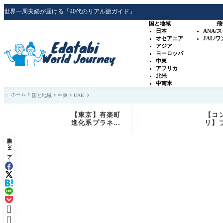
世界一周夫婦が届ける「40代のリアル旅ガイド」
国と地域
飛
日本
ANA/
オセアニア
JAL/
アジア
ヨーロッパ
中東
アフリカ
北米
中南米
ホーム
国と地域
中東
UAE

【東京】有楽町
【コ
進化系プラネタ
リ】
リウム「プラネ
ュー
記事をシェア：
タリアTOKY
級ホ
O」銀河シート
ド 
体験レビュー
+ゴ
特典

