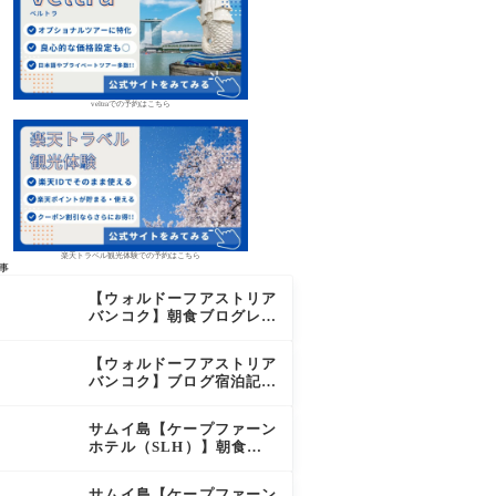
veltraでの予約はこちら
楽天トラベル観光体験での予約はこちら
事
【ウォルドーフアストリア
バンコク】朝食ブログレビ
ュー｜絶品オーダーメニュ
ー&豊富なビュッフェを2
【ウォルドーフアストリア
日間徹底レポ
バンコク】ブログ宿泊記｜
驚きのサウナに極上バー＆
ダイヤモンド特典まとめ
サムイ島【ケープファーン
ホテル（SLH）】朝食ブ
ログレビュー｜離島の絶景
×至福のセミビュッフェを
サムイ島【ケープファーン