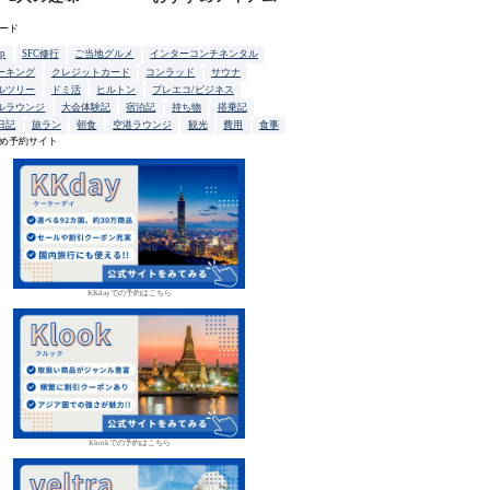
ード
up
SFC修行
ご当地グルメ
インターコンチネンタル
ーキング
クレジットカード
コンラッド
サウナ
ルツリー
ドミ活
ヒルトン
プレエコ/ビジネス
ルラウンジ
大会体験記
宿泊記
持ち物
搭乗記
日記
旅ラン
朝食
空港ラウンジ
観光
費用
食事
め予約サイト
KKdayでの予約はこちら
Klookでの予約はこちら