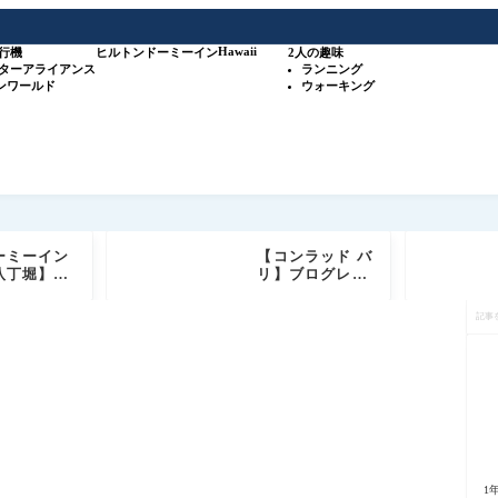
Hawaii
行機
ヒルトン
ドーミーイン
2人の趣味
スターアライアンス
ランニング
ワンワールド
ウォーキング
ーミーイン
【コンラッド バ
八丁堀】宿
リ】ブログレビ
ブログ｜客
ュー ヒルトン高
記
天然温泉・
級ホテルブラン
事
ナ・無料サ
ド ダイヤモンド
を
ス徹底レビ
+ゴールド会員
検
特典もご紹介
索
1