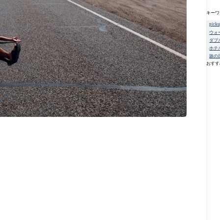
キーワ
pick
ウォ
ダブ
ホテ
旅の
おすす