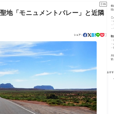

PR
都
現
聖地「モニュメントバレー」と近隣
こ
・
・
・

シェア：
取
・
・
・
夫
皆
おすす