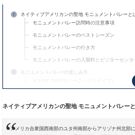
ネイティブアメリカンの聖地 モニュメントバレーと
モニュメントバレー訪問時の注意事項
モニュメントバレーのベストシーズン
モニュメントバレーの行き方
モニュメントバレーの入園料とビジターセンタ
モニュメントバレーの楽しみ方
SCENIC DRIVE(シーニックドライブ)
Wildcat Nature Walk(ワイルドキャットネイチ
フォレスト・ガンプポイント
ネイティブアメリカンの聖地 モニュメントバレー
モニュメントバレー近隣のキャンプ場について
宿泊したキャンプ場の概要
アメリカ合衆国西南部のユタ州南部からアリゾナ州北部に