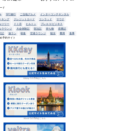
ード
up
SFC修行
ご当地グルメ
インターコンチネンタル
ーキング
クレジットカード
コンラッド
サウナ
ルツリー
ドミ活
ヒルトン
プレエコ/ビジネス
ルラウンジ
大会体験記
宿泊記
持ち物
搭乗記
日記
旅ラン
朝食
空港ラウンジ
観光
費用
食事
め予約サイト
KKdayでの予約はこちら
Klookでの予約はこちら