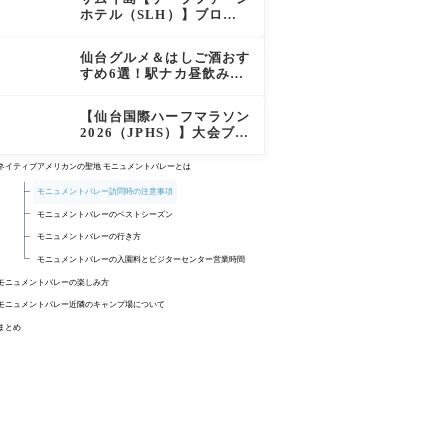
徹底レポート
ホテル（SLH）】ブログ
宿泊記｜プライベートアイ
ランド過ごす極上おこもり
仙台グルメ＆はしご酒おす
ステイ！
すめ6選！駅ナカ昼飲みか
ら絶品牛タン・老舗バーガ
ーまで実食レビュー
【仙台国際ハーフマラソン
2026（JPHS）】大会ブロ
グレビュー｜新緑の杜の都
を駆け抜ける！マイナスイ
ネイティブアメリカンの聖地 モニュメントバレーとは
オン満載なご当地ハーフに
モニュメントバレー訪問時の注意事項
夫婦で参加してみた
モニュメントバレーのベストシーズン
モニュメントバレーの行き方
モニュメントバレーの入園料とビジターセンター営業時間
モニュメントバレーの楽しみ方
SCENIC DRIVE(シーニックドライブ)
モニュメントバレー近隣のキャンプ場について
Wildcat Nature Walk(ワイルドキャットネイチャーウォーク)
宿泊したキャンプ場の概要
まとめ
フォレスト・ガンプポイント
宿泊時の様子