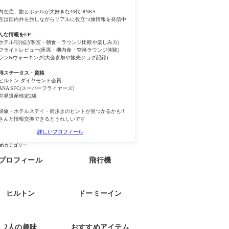
内在住、旅とホテルが大好きな40代DINKS
在は国内外を旅しながらリアルに役立つ旅情報を発信中
んな情報をUP
ホテル宿泊記(客室・朝食・ラウンジ比較や楽しみ方)
フライトレビュー(座席・機内食・空港ラウンジ体験)
ラン&ウォーキング(大会参加や旅先ジョグ記録)
得ステータス・資格
ヒルトン ダイヤモンド会員
ANA SFC(スーパーフライヤーズ)
世界遺産検定2級
婦旅・ホテルステイ・街歩きのヒントが見つかるかも!!
さんと情報交換できるとうれしいです
詳しいプロフィール
めカテゴリー
プロフィール
飛行機
ヒルトン
ドーミーイン
2人の趣味
おすすめアイテム