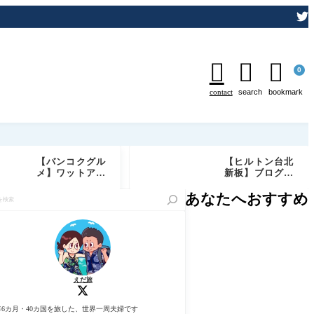



0
contact
search
bookmark
【バンコクグル
【ヒルトン台北
メ】ワットアル
新板】ブログ宿
ンが目の前の絶
泊記 エグゼクテ
景レストラン
ィブラウンジ/ゴ
あなたへおすすめ
「Chom Aru
ールド+ダイヤ
n」実食レビュ
モンド会員特典
ー｜予約必須の
もご紹介
特等席でしあわ
せディナー
えだ旅
年6カ月・40カ国を旅した、世界一周夫婦です