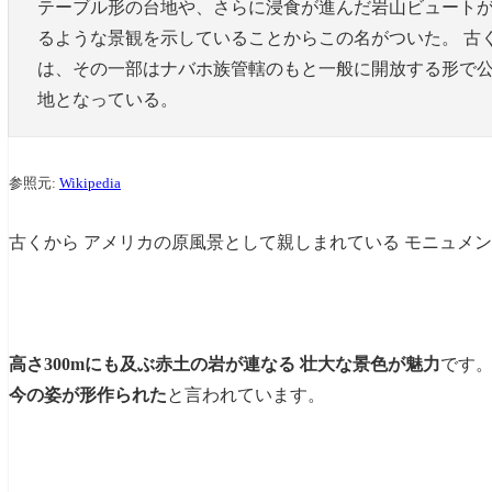
テーブル形の台地や、さらに浸食が進んだ岩山ビュート
宿泊時の様子
るような景観を示していることからこの名がついた。 古
まとめ
は、その一部はナバホ族管轄のもと一般に開放する形で
地となっている。
参照元:
Wikipedia
古くから アメリカの原風景として親しまれている モニュメ
高さ300mにも及ぶ赤土の岩が連なる 壮大な景色が魅力
です
今の姿が形作られた
と言われています。