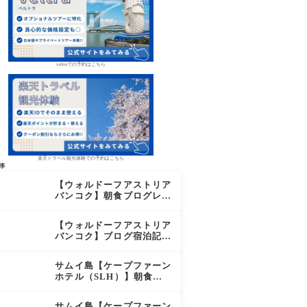
veltraでの予約はこちら
楽天トラベル観光体験での予約はこちら
事
【ウォルドーフアストリア
バンコク】朝食ブログレビ
ュー｜絶品オーダーメニュ
ー&豊富なビュッフェを2
【ウォルドーフアストリア
日間徹底レポ
バンコク】ブログ宿泊記｜
驚きのサウナに極上バー＆
ダイヤモンド特典まとめ
サムイ島【ケープファーン
ホテル（SLH）】朝食ブ
ログレビュー｜離島の絶景
×至福のセミビュッフェを
サムイ島【ケープファーン