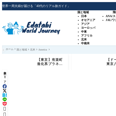
世界一周夫婦が届ける「40代のリアル旅ガイド」
国と地域
飛
日本
ANA/
オセアニア
JAL/
アジア
ヨーロッパ
中東
アフリカ
北米
中南米
ホーム
国と地域
北米
America

【東京】有楽町
【ド
進化系プラネタ
東京
リウム「プラネ
泊記
記事をシェア：
タリアTOKY
室・
O」銀河シート
サウ
体験レビュー
ービ
ュー

